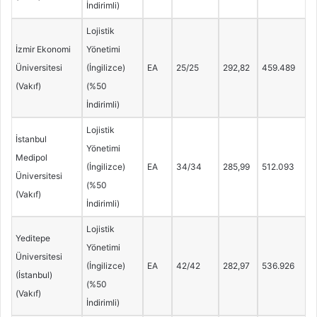
İndirimli)
Lojistik
İzmir Ekonomi
Yönetimi
Üniversitesi
(İngilizce)
EA
25/25
292,82
459.489
(Vakıf)
(%50
İndirimli)
Lojistik
İstanbul
Yönetimi
Medipol
(İngilizce)
EA
34/34
285,99
512.093
Üniversitesi
(%50
(Vakıf)
İndirimli)
Lojistik
Yeditepe
Yönetimi
Üniversitesi
(İngilizce)
EA
42/42
282,97
536.926
(İstanbul)
(%50
(Vakıf)
İndirimli)