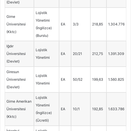
(Devlet)
Lojistik
Girne
Yönetimi
Üniversitesi
EA
3/3
218,85
1.304.776
(İngilizce)
(Kktc)
(Burslu)
Iğdır
Lojistik
Üniversitesi
EA
20/21
212,75
1.391.309
Yönetimi
(Devlet)
Giresun
Lojistik
Üniversitesi
EA
50/52
199,63
1.560.825
Yönetimi
(Devlet)
Lojistik
Girne Amerikan
Yönetimi
Üniversitesi
EA
10/1
192,85
1.633.786
(İngilizce)
(Kktc)
(Ücretli)
İstanbul
Lojistik