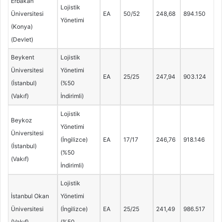
Erbakan
Lojistik
Üniversitesi
EA
50/52
248,68
894.150
Yönetimi
(Konya)
(Devlet)
Beykent
Lojistik
Üniversitesi
Yönetimi
EA
25/25
247,94
903.124
(İstanbul)
(%50
(Vakıf)
İndirimli)
Lojistik
Beykoz
Yönetimi
Üniversitesi
(İngilizce)
EA
17/17
246,76
918.146
(İstanbul)
(%50
(Vakıf)
İndirimli)
Lojistik
İstanbul Okan
Yönetimi
Üniversitesi
(İngilizce)
EA
25/25
241,49
986.517
(Vakıf)
(%50