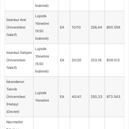
İndirimli)
Lojistik
İstanbul Arel
Yönetimi
Üniversitesi
EA
10/10
256,44
800.559
(%50
(Vakıf)
İndirimli)
Lojistik
İstanbul Gelişim
Yönetimi
Üniversitesi
EA
20/20
253,16
839.103
(%50
(Vakıf)
İndirimli)
İskenderun
Teknik
Lojistik
Üniversitesi
EA
40/41
250,33
873.543
Yönetimi
(Hatay)
(Devlet)
Necmettin