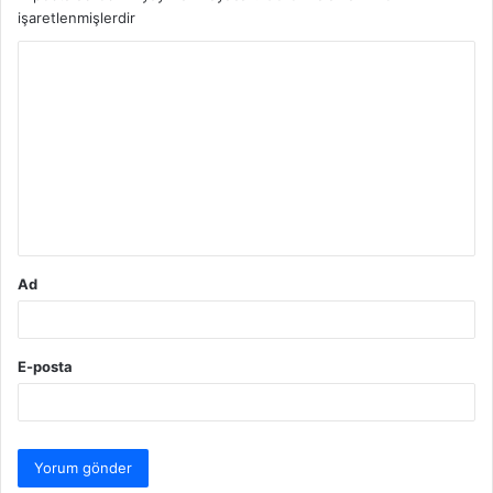
işaretlenmişlerdir
Y
o
r
u
m
*
Ad
E-posta