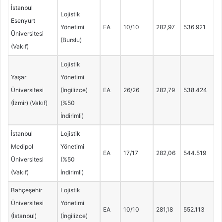
İstanbul
Lojistik
Esenyurt
Yönetimi
EA
10/10
282,97
536.921
Üniversitesi
(Burslu)
(Vakıf)
Lojistik
Yaşar
Yönetimi
Üniversitesi
(İngilizce)
EA
26/26
282,79
538.424
(İzmir) (Vakıf)
(%50
İndirimli)
İstanbul
Lojistik
Medipol
Yönetimi
EA
17/17
282,06
544.519
Üniversitesi
(%50
(Vakıf)
İndirimli)
Bahçeşehir
Lojistik
Üniversitesi
Yönetimi
EA
10/10
281,18
552.113
(İstanbul)
(İngilizce)