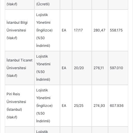
(Vakıf)
(Ücretli)
Lojistik
İstanbul Bilgi
Yönetimi
Üniversitesi
(İngilizce)
EA
17/17
280,47
558.175
(Vakıf)
(%50
İndirimli)
Lojistik
İstanbul Ticaret
Yönetimi
Üniversitesi
EA
20/20
276,11
597.010
(%50
(Vakıf)
İndirimli)
Lojistik
Piri Reis
Yönetimi
Üniversitesi
(İngilizce)
EA
25/25
274,93
607.936
(İstanbul)
(%50
(Vakıf)
İndirimli)
Lojistik