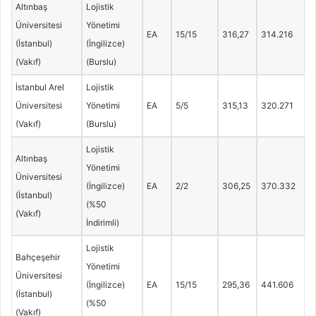
Altınbaş
Lojistik
Üniversitesi
Yönetimi
EA
15/15
316,27
314.216
(İstanbul)
(İngilizce)
(Vakıf)
(Burslu)
İstanbul Arel
Lojistik
Üniversitesi
Yönetimi
EA
5/5
315,13
320.271
(Vakıf)
(Burslu)
Lojistik
Altınbaş
Yönetimi
Üniversitesi
(İngilizce)
EA
2/2
306,25
370.332
(İstanbul)
(%50
(Vakıf)
İndirimli)
Lojistik
Bahçeşehir
Yönetimi
Üniversitesi
(İngilizce)
EA
15/15
295,36
441.606
(İstanbul)
(%50
(Vakıf)