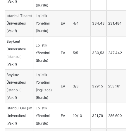
(Vakıf)
(Burslu)
İstanbul Ticaret
Lojistik
Üniversitesi
Yönetimi
EA
4/4
334,43
231.484
(Vakıf)
(Burslu)
Beykent
Lojistik
Üniversitesi
Yönetimi
EA
5/5
330,53
247.442
(İstanbul)
(Burslu)
(Vakıf)
Beykoz
Lojistik
Üniversitesi
Yönetimi
EA
3/3
329,15
253.161
(İstanbul)
(İngilizce)
(Vakıf)
(Burslu)
İstanbul Gelişim
Lojistik
Üniversitesi
Yönetimi
EA
10/10
321,79
286.600
(Vakıf)
(Burslu)