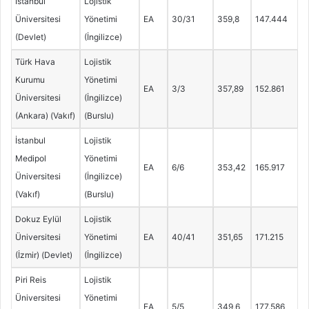
İstanbul
Lojistik
Üniversitesi
Yönetimi
EA
30/31
359,8
147.444
(Devlet)
(İngilizce)
Türk Hava
Lojistik
Kurumu
Yönetimi
EA
3/3
357,89
152.861
Üniversitesi
(İngilizce)
(Ankara) (Vakıf)
(Burslu)
İstanbul
Lojistik
Medipol
Yönetimi
EA
6/6
353,42
165.917
Üniversitesi
(İngilizce)
(Vakıf)
(Burslu)
Dokuz Eylül
Lojistik
Üniversitesi
Yönetimi
EA
40/41
351,65
171.215
(İzmir) (Devlet)
(İngilizce)
Piri Reis
Lojistik
Üniversitesi
Yönetimi
EA
5/5
349,6
177.586