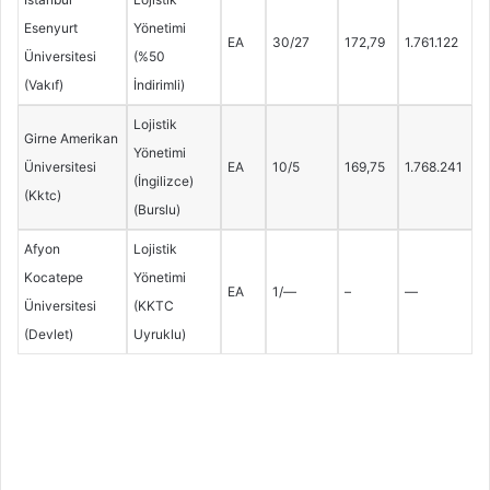
Esenyurt
Yönetimi
EA
30/27
172,79
1.761.122
Üniversitesi
(%50
(Vakıf)
İndirimli)
Lojistik
Girne Amerikan
Yönetimi
Üniversitesi
EA
10/5
169,75
1.768.241
(İngilizce)
(Kktc)
(Burslu)
Afyon
Lojistik
Kocatepe
Yönetimi
EA
1/—
–
—
Üniversitesi
(KKTC
(Devlet)
Uyruklu)