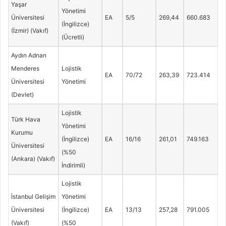
Yaşar
Yönetimi
Üniversitesi
EA
5/5
269,44
660.683
(İngilizce)
(İzmir) (Vakıf)
(Ücretli)
Aydın Adnan
Menderes
Lojistik
EA
70/72
263,39
723.414
Üniversitesi
Yönetimi
(Devlet)
Lojistik
Türk Hava
Yönetimi
Kurumu
(İngilizce)
EA
16/16
261,01
749.163
Üniversitesi
(%50
(Ankara) (Vakıf)
İndirimli)
Lojistik
İstanbul Gelişim
Yönetimi
Üniversitesi
(İngilizce)
EA
13/13
257,28
791.005
(Vakıf)
(%50