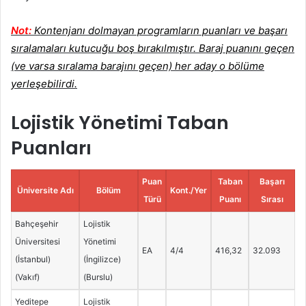
Not:
Kontenjanı dolmayan programların puanları ve başarı
sıralamaları kutucuğu boş bırakılmıştır. Baraj puanını geçen
(ve varsa sıralama barajını geçen) her aday o bölüme
yerleşebilirdi.
Lojistik Yönetimi Taban
Puanları
Puan
Taban
Başarı
Üniversite Adı
Bölüm
Kont./Yer
Türü
Puanı
Sırası
Bahçeşehir
Lojistik
Üniversitesi
Yönetimi
EA
4/4
416,32
32.093
(İstanbul)
(İngilizce)
(Vakıf)
(Burslu)
Yeditepe
Lojistik