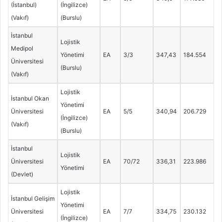
(İstanbul)
(İngilizce)
(Vakıf)
(Burslu)
İstanbul
Lojistik
Medipol
Yönetimi
EA
3/3
347,43
184.554
Üniversitesi
(Burslu)
(Vakıf)
Lojistik
İstanbul Okan
Yönetimi
Üniversitesi
EA
5/5
340,94
206.729
(İngilizce)
(Vakıf)
(Burslu)
İstanbul
Lojistik
Üniversitesi
EA
70/72
336,31
223.986
Yönetimi
(Devlet)
Lojistik
İstanbul Gelişim
Yönetimi
Üniversitesi
EA
7/7
334,75
230.132
(İngilizce)