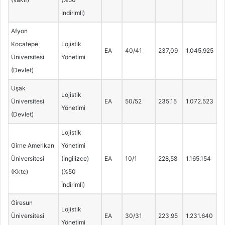
İndirimli)
Afyon
Kocatepe
Lojistik
EA
40/41
237,09
1.045.925
Üniversitesi
Yönetimi
(Devlet)
Uşak
Lojistik
Üniversitesi
EA
50/52
235,15
1.072.523
Yönetimi
(Devlet)
Lojistik
Girne Amerikan
Yönetimi
Üniversitesi
(İngilizce)
EA
10/1
228,58
1.165.154
(Kktc)
(%50
İndirimli)
Giresun
Lojistik
Üniversitesi
EA
30/31
223,95
1.231.640
Yönetimi