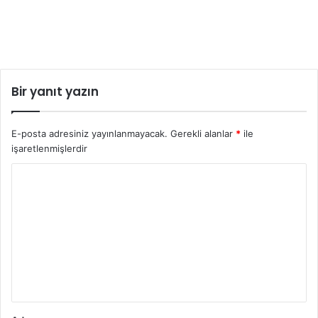
Bir yanıt yazın
E-posta adresiniz yayınlanmayacak.
Gerekli alanlar
*
ile
işaretlenmişlerdir
Y
o
r
u
m
*