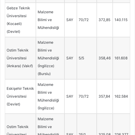
Gebze Teknik
Malzeme
Üniversitesi
Bilimi ve
SAY
70/72
372,85
140.115
(Kocaeli)
Mühendisliği
(Devlet)
Malzeme
Ostim Teknik
Bilimi ve
Üniversitesi
Mühendisliği
SAY
5/5
358,46
161.608
(Ankara) (Vakıf)
(İngilizce)
(Burslu)
Malzeme
Eskişehir Teknik
Bilimi ve
Üniversitesi
SAY
70/72
357,84
162.584
Mühendisliği
(Devlet)
(İngilizce)
Malzeme
Ostim Teknik
Bilimi ve
Üniversitesi
Mühendisliği
SAY
25/1
325,08
226.377