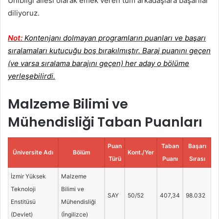
Unibilgi ailesi olarak emek veren tüm arkadaşlara başarılar
diliyoruz.
Not:
Kontenjanı dolmayan programların puanları ve başarı
sıralamaları kutucuğu boş bırakılmıştır. Baraj puanını geçen
(ve varsa sıralama barajını geçen) her aday o bölüme
yerleşebilirdi.
Malzeme Bilimi ve
Mühendisliği Taban Puanları
Puan
Taban
Başarı
Üniversite Adı
Bölüm
Kont./Yer
Türü
Puanı
Sırası
İzmir Yüksek
Malzeme
Teknoloji
Bilimi ve
SAY
50/52
407,34
98.032
Enstitüsü
Mühendisliği
(Devlet)
(İngilizce)