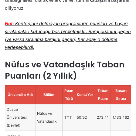
Unibilgi ailesi olarak emek veren tüm arkadaşlara başarılar
diliyoruz.
Not:
Kontenjanı dolmayan programların puanları ve başarı
sıralamaları kutucuğu boş bırakılmıştır. Baraj puanını geçen
(ve varsa sıralama barajını geçen) her aday o bölüme
yerleşebilirdi.
Nüfus ve Vatandaşlık Taban
Puanları (2 Yıllık)
Puan
Taban
Başarı
Üniversite Adı
Bölüm
Kont./Yer
Türü
Puanı
Sırası
Düzce
Nüfus ve
Üniversitesi
TYT
50/52
273,41
1.133.462
Vatandaşlık
(Devlet)