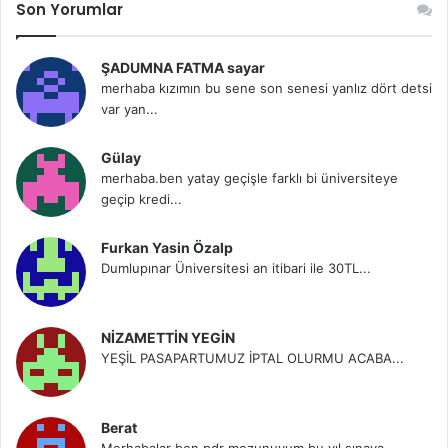
Son Yorumlar
ŞADUMNA FATMA sayar
merhaba kızımın bu sene son senesi yanlız dört detsi
var yan...
Gülay
merhaba.ben yatay geçişle farklı bi üniversiteye
geçip kredi...
Furkan Yasin Özalp
Dumlupınar Üniversitesi an itibari ile 30TL...
NİZAMETTİN YEGİN
YEŞİL PASAPARTUMUZ İPTAL OLURMU ACABA...
Berat
Merhabalar ben pdr mezunuyum bu yıl sınava