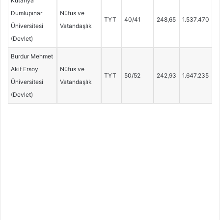
Kütahya
Dumlupınar
Nüfus ve
TYT
40/41
248,65
1.537.470
Üniversitesi
Vatandaşlık
(Devlet)
Burdur Mehmet
Akif Ersoy
Nüfus ve
TYT
50/52
242,93
1.647.235
Üniversitesi
Vatandaşlık
(Devlet)