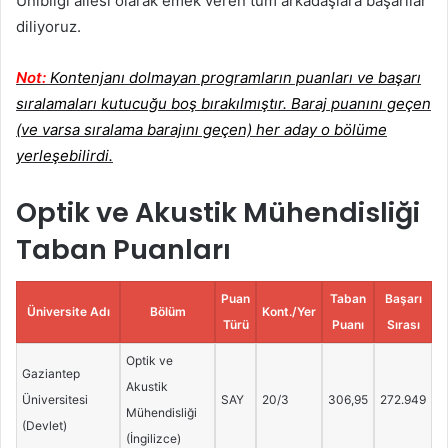
Unibilgi ailesi olarak emek veren tüm arkadaşlara başarılar
diliyoruz.
Not:
Kontenjanı dolmayan programların puanları ve başarı
sıralamaları kutucuğu boş bırakılmıştır. Baraj puanını geçen
(ve varsa sıralama barajını geçen) her aday o bölüme
yerleşebilirdi.
Optik ve Akustik Mühendisliği
Taban Puanları
Puan
Taban
Başarı
Üniversite Adı
Bölüm
Kont./Yer
Türü
Puanı
Sırası
Optik ve
Gaziantep
Akustik
Üniversitesi
SAY
20/3
306,95
272.949
Mühendisliği
(Devlet)
(İngilizce)