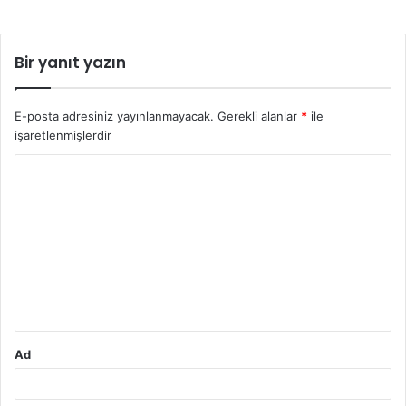
Bir yanıt yazın
E-posta adresiniz yayınlanmayacak.
Gerekli alanlar
*
ile
işaretlenmişlerdir
Y
o
r
u
m
*
Ad