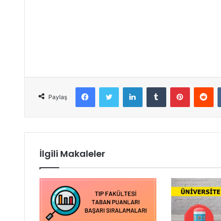
Facebook
Twitter
LinkedIn
Tumblr
Pinterest
Reddit
Paylaş
İlgili Makaleler