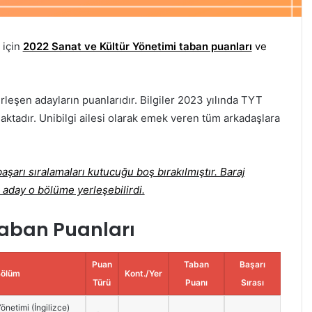
 için
2022 Sanat ve Kültür Yönetimi taban puanları
ve
rleşen adayların puanlarıdır. Bilgiler 2023 yılında TYT
aktadır. Unibilgi ailesi olarak emek veren tüm arkadaşlara
şarı sıralamaları kutucuğu boş bırakılmıştır. Baraj
 aday o bölüme yerleşebilirdi.
Taban Puanları
Puan
Taban
Başarı
Bölüm
Kont./Yer
Türü
Puanı
Sırası
önetimi (İngilizce)