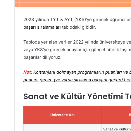
2023 yılında TYT & AYT (YKS)’ye girecek öğrenciler
başarı sıralamaları
tablodaki gibidir.
Tabloda yer alan veriler 2022 yılında üniversiteye ye
veya YKS’ye girecek adaylar için güncel nitelik taşım
başarılar diliyoruz.
Not:
Kontenjanı dolmayan programların puanları ve ba
puanını geçen (ve varsa sıralama barajını geçen) her
Sanat ve Kültür Yönetimi 
Üniversite Adı
Sanat ve Kültür Y