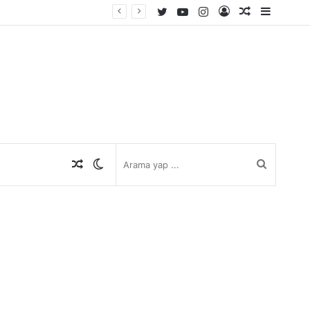
Twitter
YouTube
Instagram
Kayıt
Rastgele
Kenar
Ol
Makale
Bölmes
Rastgele
Dış
Arama
Makale
görünümü
yap
değiştir
...