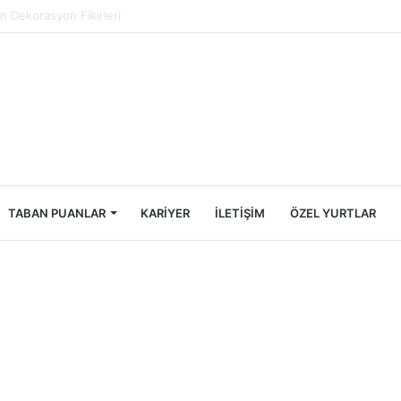
ncileri İçin Ekonomik Tatil Rehberi
TABAN PUANLAR
KARIYER
İLETIŞIM
ÖZEL YURTLAR