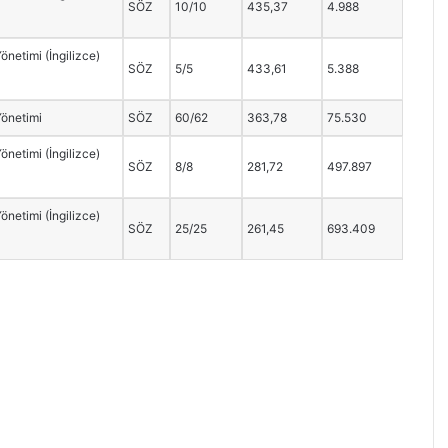
SÖZ
10/10
435,37
4.988
önetimi (İngilizce)
SÖZ
5/5
433,61
5.388
Yönetimi
SÖZ
60/62
363,78
75.530
önetimi (İngilizce)
SÖZ
8/8
281,72
497.897
önetimi (İngilizce)
SÖZ
25/25
261,45
693.409