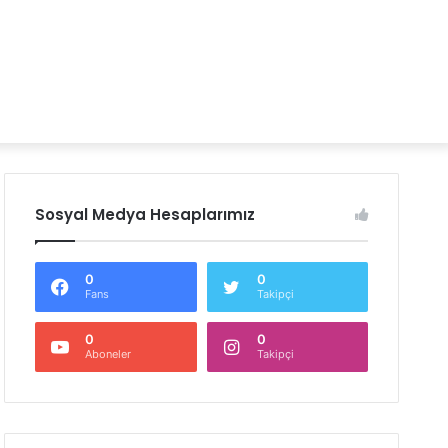
Sosyal Medya Hesaplarımız
0
0
Fans
Takipçi
0
0
Aboneler
Takipçi