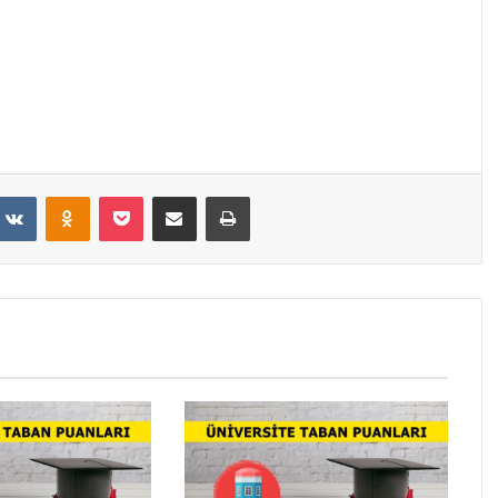
VKontakte
Odnoklassniki
Pocket
E-Posta ile paylaş
Yazdır