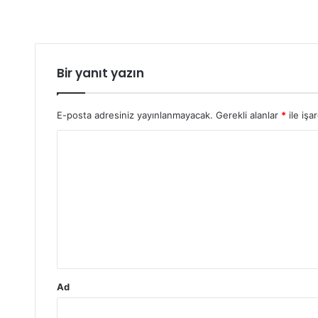
Bir yanıt yazın
E-posta adresiniz yayınlanmayacak.
Gerekli alanlar
*
ile işa
Y
o
r
u
m
*
Ad