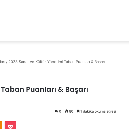
arı
/
2023 Sanat ve Kültür Yönetimi Taban Puanları & Başarı
i Taban Puanları & Başarı
0
80
1 dakika okuma süresi
Odnoklassniki
Pocket