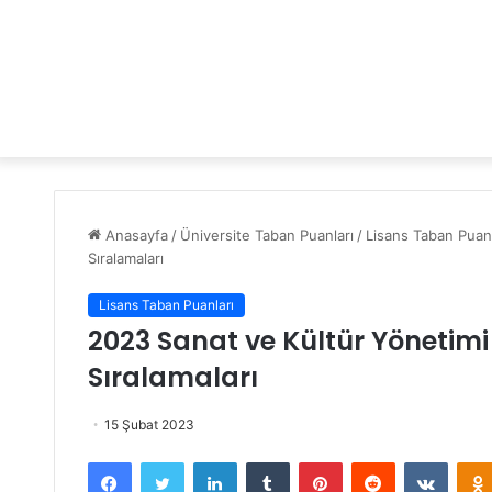
Anasayfa
/
Üniversite Taban Puanları
/
Lisans Taban Puanl
Sıralamaları
Lisans Taban Puanları
2023 Sanat ve Kültür Yönetim
Sıralamaları
15 Şubat 2023
Facebook
Twitter
LinkedIn
Tumblr
Pinterest
Reddit
VKontakte