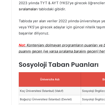
2023 yılında TYT & AYT (YKS)’ye girecek öğrenciler
sıralamaları
tablodaki gibidir.
Tabloda yer alan veriler 2022 yılında üniversiteye ye
veya YKS’ye girecek adaylar için güncel nitelik taşım
başarılar diliyoruz.
Not:
Kontenjanı dolmayan programların puanları ve ba
puanını geçen (ve varsa sıralama barajını geçen) her
Sosyoloji Taban Puanları
Üniversite Adı
B
Koç Üniversitesi (İstanbul) (Vakıf)
Sosyoloji (İngiliz
Boğaziçi Üniversitesi (İstanbul) (Devlet)
Sosyoloji (İngiliz