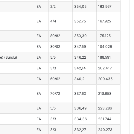
EA
2/2
354,05
163.967
EA
4/4
352,75
167.925
EA
80/82
350,39
175.125
EA
80/82
347,59
184.026
ce) (Burslu)
EA
5/5
346,22
188.591
EA
3/3
342,14
202.417
EA
60/62
340,2
209.435
EA
70/72
337,63
218.958
EA
5/5
336,49
223.286
EA
3/3
334,36
231.744
EA
3/3
332,27
240.273