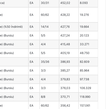
zca)
EA
30/31
452,02
8.093
ce)
EA
60/62
428,22
19.276
ce) (%50 İndirimli)
EA
14/14
427,76
19.664
ce) (Burslu)
EA
5/5
427,24
20.123
ce) (Burslu)
EA
4/4
415,48
33.271
ce) (Burslu)
EA
5/5
405,19
48.750
EA
35/36
386,93
82.609
ce) (Burslu)
EA
3/3
385,27
85.964
ce) (Burslu)
EA
4/4
379,83
97.738
ce) (Burslu)
EA
3/3
376,03
106.329
ce) (Burslu)
EA
8/8
370,71
118.990
ce)
EA
60/62
356,42
157.061