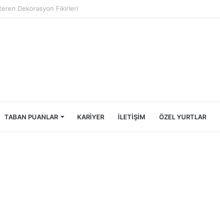
Öğrencileri İçin Ekonomik Tatil Rehberi
TABAN PUANLAR
KARIYER
İLETIŞIM
ÖZEL YURTLAR