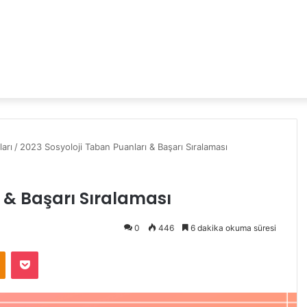
arı
/
2023 Sosyoloji Taban Puanları & Başarı Sıralaması
 & Başarı Sıralaması
0
446
6 dakika okuma süresi
Odnoklassniki
Pocket