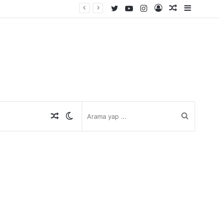
Twitter
YouTube
Instagram
Kayıt
Rastgele
Kenar
Ol
Makale
Bölmes
Rastgele
Dış
Arama
Makale
görünümü
yap
değiştir
...