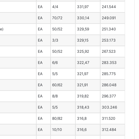
EA
4/4
331,97
241.544
EA
70/72
330,14
249.091
ce)
EA
50/52
329,59
251.340
EA
3/3
329,15
253.173
EA
50/52
325,92
267.523
EA
6/6
322,47
283.353
EA
5/5
321,97
285.775
EA
60/62
321,91
286.048
EA
8/8
319,82
296.377
EA
5/5
318,43
303.246
EA
80/82
316,8
311.520
EA
10/10
316,6
312.484