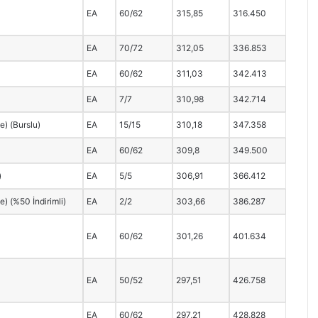
EA
60/62
315,85
316.450
EA
70/72
312,05
336.853
EA
60/62
311,03
342.413
EA
7/7
310,98
342.714
ce) (Burslu)
EA
15/15
310,18
347.358
EA
60/62
309,8
349.500
)
EA
5/5
306,91
366.412
ce) (%50 İndirimli)
EA
2/2
303,66
386.287
EA
60/62
301,26
401.634
EA
50/52
297,51
426.758
EA
60/62
297,21
428.828