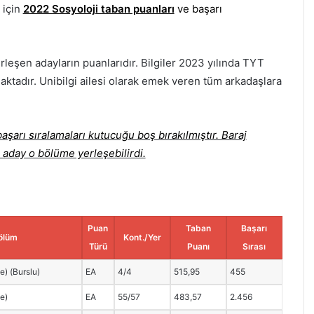
 için
2022 Sosyoloji taban puanları
ve başarı
rleşen adayların puanlarıdır. Bilgiler 2023 yılında TYT
aktadır. Unibilgi ailesi olarak emek veren tüm arkadaşlara
şarı sıralamaları kutucuğu boş bırakılmıştır. Baraj
 aday o bölüme yerleşebilirdi.
Puan
Taban
Başarı
ölüm
Kont./Yer
Türü
Puanı
Sırası
ce) (Burslu)
EA
4/4
515,95
455
ce)
EA
55/57
483,57
2.456