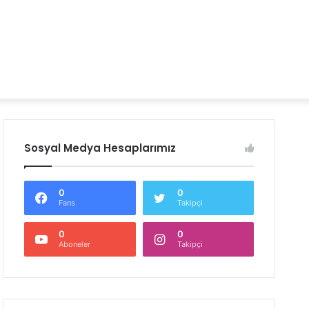
Sosyal Medya Hesaplarımız
0
0
Fans
Takipçi
0
0
Aboneler
Takipçi