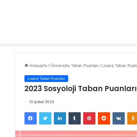
Anasayfa
/
Üniversite Taban Puanları
/
Lisans Taban Puanl
Lisans Taban Puanları
2023 Sosyoloji Taban Puanları
15 Şubat 2023
Facebook
Twitter
LinkedIn
Tumblr
Pinterest
Reddit
VKontakte