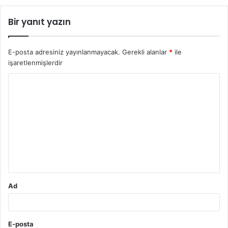
Bir yanıt yazın
E-posta adresiniz yayınlanmayacak.
Gerekli alanlar
*
ile
işaretlenmişlerdir
Y
o
r
u
m
*
Ad
E-posta