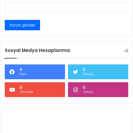
Sosyal Medya Hesaplarımız
0
0
Fans
Takipçi
0
0
Aboneler
Takipçi