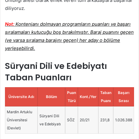
Unibilgi ailesi olarak emek veren tüm arkadaşlara başarılar
diliyoruz.
Not:
Kontenjanı dolmayan programların puanları ve başarı
sıralamaları kutucuğu boş bırakılmıştır. Baraj puanını geçen
(ve varsa sıralama barajını geçen) her aday o bölüme
yerleşebilirdi.
Süryani Dili ve Edebiyatı
Taban Puanları
Puan
Taban
Başarı
Üniversite Adı
Bölüm
Kont./Yer
Türü
Puanı
Sırası
Mardin Artuklu
Süryani Dili
Üniversitesi
SÖZ
20/21
231,8
1.026.388
ve Edebiyatı
(Devlet)