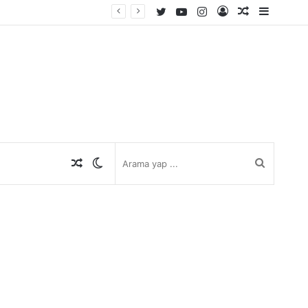
Twitter
YouTube
Instagram
Kayıt
Rastgele
Kenar
Ol
Makale
Bölmes
Rastgele
Dış
Arama
Makale
görünümü
yap
değiştir
...