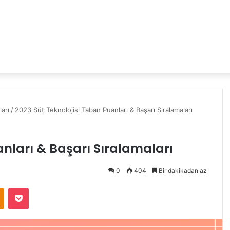
arı
/
2023 Süt Teknolojisi Taban Puanları & Başarı Sıralamaları
anları & Başarı Sıralamaları
0
404
Bir dakikadan az
Odnoklassniki
Pocket