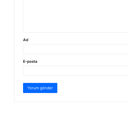
u
m
*
Ad
E-posta