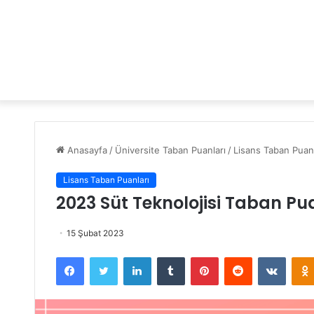
Anasayfa
/
Üniversite Taban Puanları
/
Lisans Taban Puanl
Lisans Taban Puanları
2023 Süt Teknolojisi Taban Pu
15 Şubat 2023
Facebook
Twitter
LinkedIn
Tumblr
Pinterest
Reddit
VKontakte