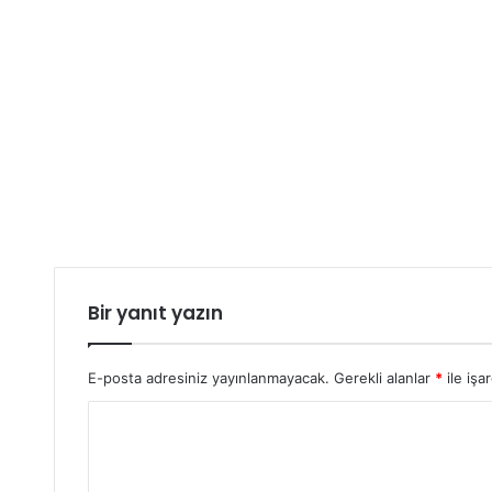
Bir yanıt yazın
E-posta adresiniz yayınlanmayacak.
Gerekli alanlar
*
ile işa
Y
o
r