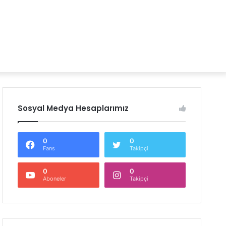
Sosyal Medya Hesaplarımız
0
0
Fans
Takipçi
0
0
Aboneler
Takipçi