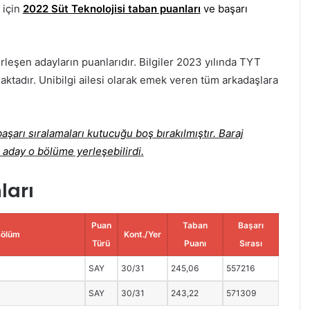
 için
2022 Süt Teknolojisi taban puanları
ve başarı
rleşen adayların puanlarıdır. Bilgiler 2023 yılında TYT
aktadır. Unibilgi ailesi olarak emek veren tüm arkadaşlara
şarı sıralamaları kutucuğu boş bırakılmıştır. Baraj
 aday o bölüme yerleşebilirdi.
ları
Puan
Taban
Başarı
Bölüm
Kont./Yer
Türü
Puanı
Sırası
SAY
30/31
245,06
557216
SAY
30/31
243,22
571309