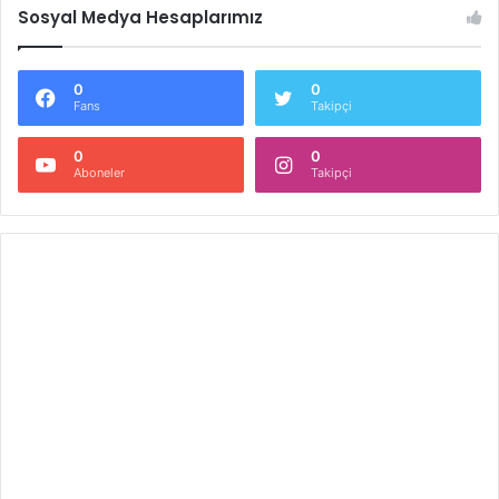
Sosyal Medya Hesaplarımız
0
0
Fans
Takipçi
0
0
Aboneler
Takipçi