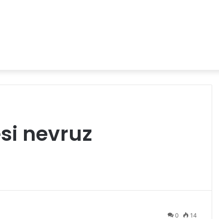
si nevruz
0
14