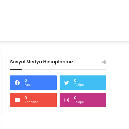
Sosyal Medya Hesaplarımız
0
0
Fans
Takipçi
0
0
Aboneler
Takipçi