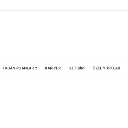
Öğrencileri İçin Ekonomik Tatil Rehberi
TABAN PUANLAR
KARIYER
İLETIŞIM
ÖZEL YURTLAR