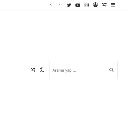
Twitter
YouTube
Instagram
Kayıt
Rastgele
Kenar
Ol
Makale
Bölmes
Rastgele
Dış
Arama
Makale
görünümü
yap
değiştir
...