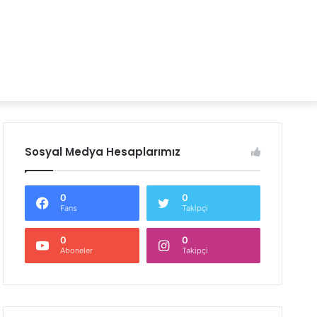
Sosyal Medya Hesaplarımız
0
0
Fans
Takipçi
0
0
Aboneler
Takipçi