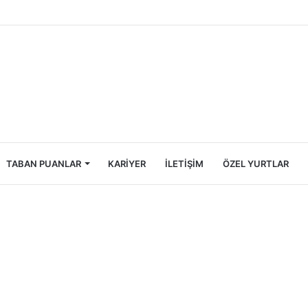
Öğrencileri İçin Ekonomik Tatil Rehberi
TABAN PUANLAR
KARIYER
İLETIŞIM
ÖZEL YURTLAR