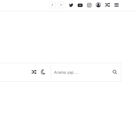
Twitter
YouTube
Instagram
Kayıt
Rastgele
Kenar
Ol
Makale
Bölmes
Rastgele
Dış
Arama
Makale
görünümü
yap
değiştir
...