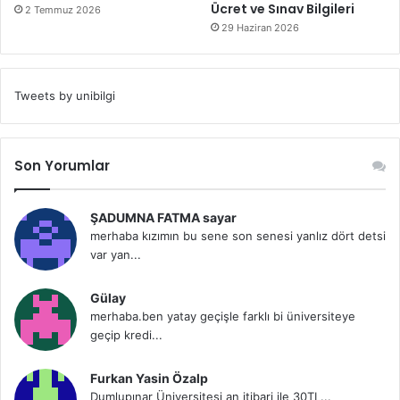
Ücret ve Sınav Bilgileri
2 Temmuz 2026
29 Haziran 2026
Tweets by unibilgi
Son Yorumlar
ŞADUMNA FATMA sayar
merhaba kızımın bu sene son senesi yanlız dört detsi
var yan...
Gülay
merhaba.ben yatay geçişle farklı bi üniversiteye
geçip kredi...
Furkan Yasin Özalp
Dumlupınar Üniversitesi an itibari ile 30TL...