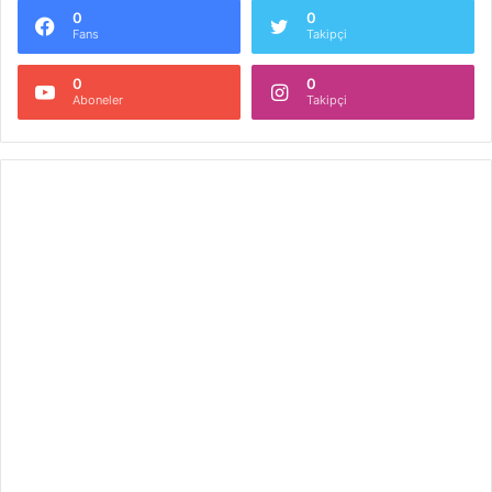
0
0
Fans
Takipçi
0
0
Aboneler
Takipçi