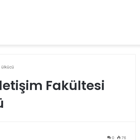
k ülkücü
İletişim Fakültesi
ü
0
76