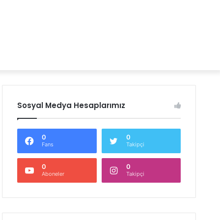
Sosyal Medya Hesaplarımız
0
0
Fans
Takipçi
0
0
Aboneler
Takipçi