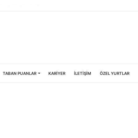
ncileri İçin Ekonomik Tatil Rehberi
TABAN PUANLAR
KARIYER
İLETIŞIM
ÖZEL YURTLAR