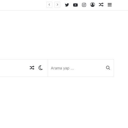
Twitter
YouTube
Instagram
Kayıt
Rastgele
Kenar
Ol
Makale
Bölmes
Rastgele
Dış
Arama
Makale
görünümü
yap
değiştir
...