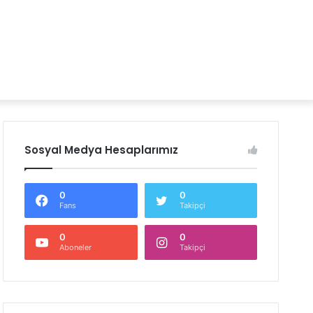
Sosyal Medya Hesaplarımız
0
0
Fans
Takipçi
0
0
Aboneler
Takipçi