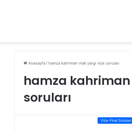
Anasayfa
/
hamza kahriman mali yargı vize soruları
hamza kahriman m
soruları
Vize-Final Soruları