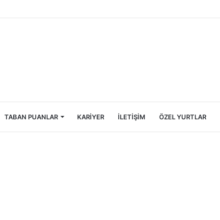
Öğrencileri İçin Ekonomik Tatil Rehberi
TABAN PUANLAR
KARIYER
İLETIŞIM
ÖZEL YURTLAR