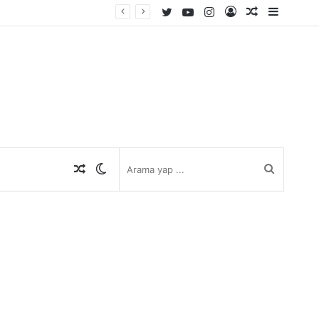
Twitter
YouTube
Instagram
Kayıt
Rastgele
Kenar
Ol
Makale
Bölmes
Rastgele
Dış
Arama
Makale
görünümü
yap
değiştir
...