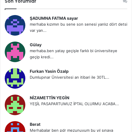
Son Yorumlar
ŞADUMNA FATMA sayar
merhaba kızımın bu sene son senesi yanlız dört detsi
var yan...
Gülay
merhaba.ben yatay geçişle farklı bi üniversiteye
geçip kredi...
Furkan Yasin Özalp
Dumlupınar Üniversitesi an itibari ile 30TL...
NİZAMETTİN YEGİN
YEŞİL PASAPARTUMUZ İPTAL OLURMU ACABA...
Berat
Merhabalar ben pdr mezunuyum bu yıl sınava