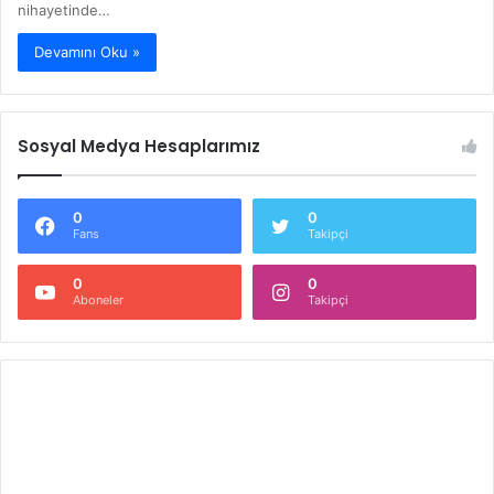
nihayetinde…
Devamını Oku »
Sosyal Medya Hesaplarımız
0
0
Fans
Takipçi
0
0
Aboneler
Takipçi