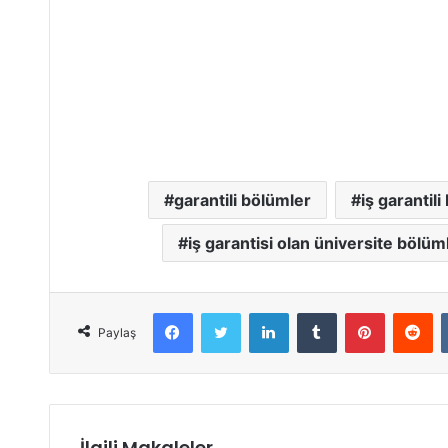
garantili bölümler
iş garantil
iş garantisi olan üniversite bölüm
Facebook
Twitter
LinkedIn
Tumblr
Pinterest
Reddit
Paylaş
İlgili Makaleler