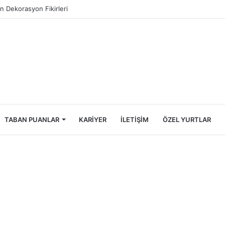
ncileri İçin Ekonomik Tatil Rehberi
TABAN PUANLAR
KARIYER
İLETIŞIM
ÖZEL YURTLAR