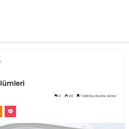
i
ölümleri
0
40
1 dakika okuma süresi
Odnoklassniki
Pocket