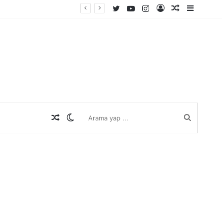
Twitter
YouTube
Instagram
Kayıt
Rastgele
Kenar
Ol
Makale
Bölmes
Rastgele
Dış
Arama
Makale
görünümü
yap
değiştir
...