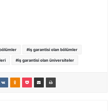
i bölümler
iş garantisi olan bölümler
leri
iş garantisi olan üniversiteler
VKontakte
Odnoklassniki
Pocket
E-Posta ile paylaş
Yazdır