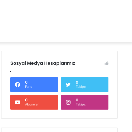
Sosyal Medya Hesaplarımız
0
0
Fans
Takipçi
0
0
Aboneler
Takipçi