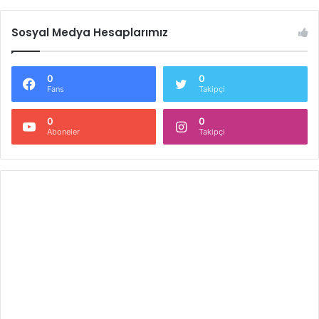
Sosyal Medya Hesaplarımız
0
0
Fans
Takipçi
0
0
Aboneler
Takipçi