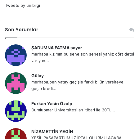
Tweets by unibilgi
Son Yorumlar
ŞADUMNA FATMA sayar
merhaba kızımın bu sene son senesi yanlız dört detsi
var yan...
Gülay
merhaba.ben yatay geçişle farklı bi üniversiteye
geçip kredi...
Furkan Yasin Özalp
Dumlupınar Üniversitesi an itibari ile 30TL...
NİZAMETTİN YEGİN
YEŞİL PASAPARTUMUZ İPTAL OLURMU ACABA...