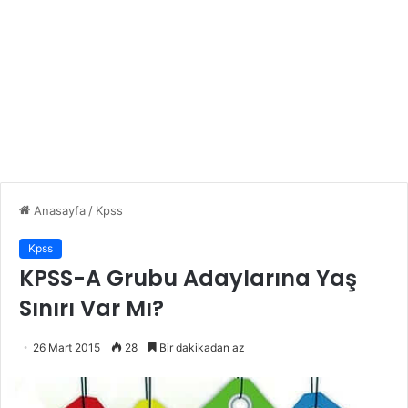
Anasayfa
/
Kpss
Kpss
KPSS-A Grubu Adaylarına Yaş
Sınırı Var Mı?
26 Mart 2015
28
Bir dakikadan az