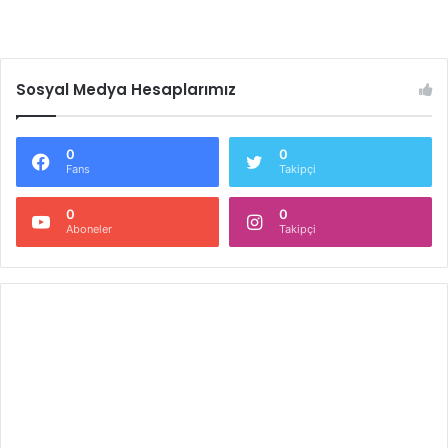
Sosyal Medya Hesaplarımız
0
0
Fans
Takipçi
0
0
Aboneler
Takipçi