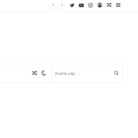
Twitter
YouTube
Instagram
Kayıt
Rastgele
Kenar
Ol
Makale
Bölmes
Rastgele
Dış
Arama
Makale
görünümü
yap
değiştir
...