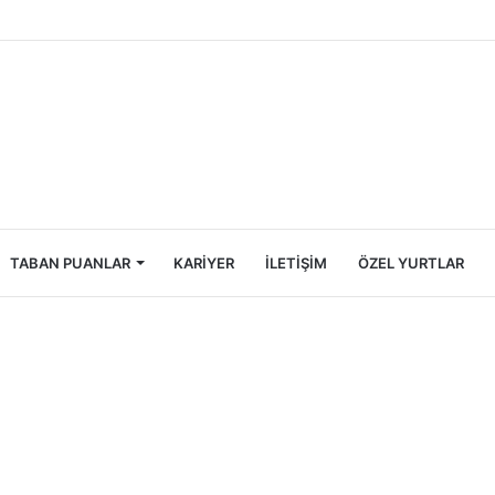
Öğrencileri İçin Ekonomik Tatil Rehberi
TABAN PUANLAR
KARIYER
İLETIŞIM
ÖZEL YURTLAR