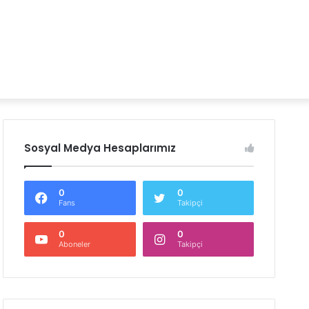
Sosyal Medya Hesaplarımız
0
0
Fans
Takipçi
0
0
Aboneler
Takipçi