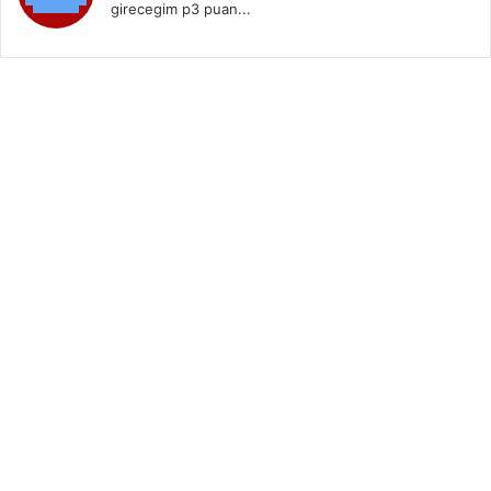
girecegim p3 puan...