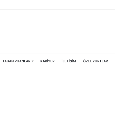
ncileri İçin Ekonomik Tatil Rehberi
TABAN PUANLAR
KARIYER
İLETIŞIM
ÖZEL YURTLAR