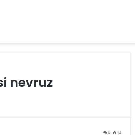
si nevruz
0
14