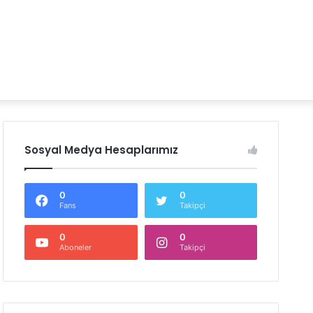
Sosyal Medya Hesaplarımız
0
0
Fans
Takipçi
0
0
Aboneler
Takipçi