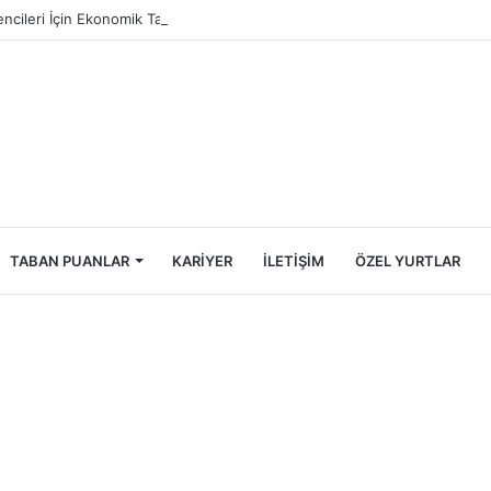
ncileri İçin Ekonomik Tatil Rehberi
TABAN PUANLAR
KARIYER
İLETIŞIM
ÖZEL YURTLAR