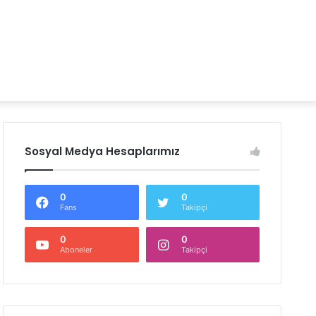
Sosyal Medya Hesaplarımız
0
0
Fans
Takipçi
0
0
Aboneler
Takipçi