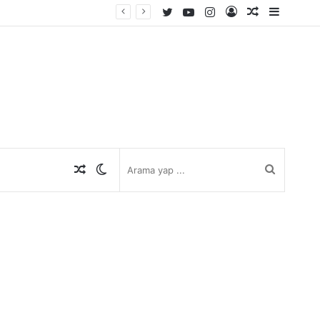
Twitter
YouTube
Instagram
Kayıt
Rastgele
Kenar
Ol
Makale
Bölmes
Rastgele
Dış
Arama
Makale
görünümü
yap
değiştir
...