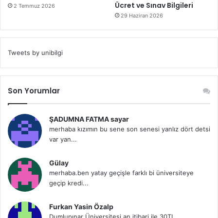
Ücret ve Sınav Bilgileri
2 Temmuz 2026
29 Haziran 2026
Tweets by unibilgi
Son Yorumlar
ŞADUMNA FATMA sayar
merhaba kızımın bu sene son senesi yanlız dört detsi
var yan...
Gülay
merhaba.ben yatay geçişle farklı bi üniversiteye
geçip kredi...
Furkan Yasin Özalp
Dumlupınar Üniversitesi an itibari ile 30TL...