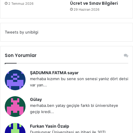
Ücret ve Sınav Bilgileri
2 Temmuz 2026
29 Haziran 2026
Tweets by unibilgi
Son Yorumlar
ŞADUMNA FATMA sayar
merhaba kızımın bu sene son senesi yanlız dört detsi
var yan...
Gülay
merhaba.ben yatay geçişle farklı bi üniversiteye
geçip kredi...
Furkan Yasin Özalp
Dumlupınar Üniversitesi an itibari ile 30TL...