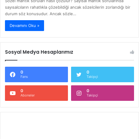
Sözel mantık soruları nasıl çözülür? Sayısal mantık sorularında
sayısalcıların rahatlıkla çözebildiği ancak sözelcilerin zorlandığı bir
durum söz konusudur. Ancak sözle…
Devamını Oku »
Sosyal Medya Hesaplarımız
0
0
Fans
Takipçi
0
0
Aboneler
Takipçi