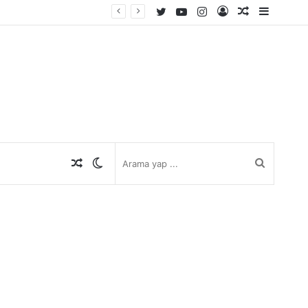
Twitter
YouTube
Instagram
Kayıt
Rastgele
Kenar
Ol
Makale
Bölmes
Rastgele
Dış
Arama
Makale
görünümü
yap
değiştir
...