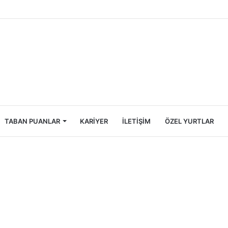
ncileri İçin Ekonomik Tatil Rehberi
TABAN PUANLAR
KARIYER
İLETIŞIM
ÖZEL YURTLAR