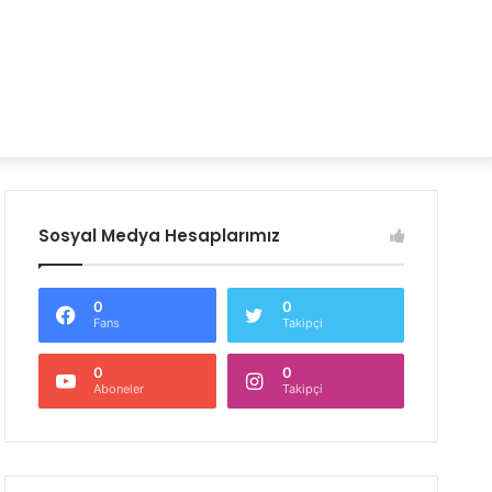
Sosyal Medya Hesaplarımız
0
0
Fans
Takipçi
0
0
Aboneler
Takipçi