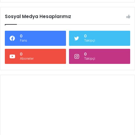
Sosyal Medya Hesaplarımız
0
0
Fans
Takipçi
0
0
Aboneler
Takipçi