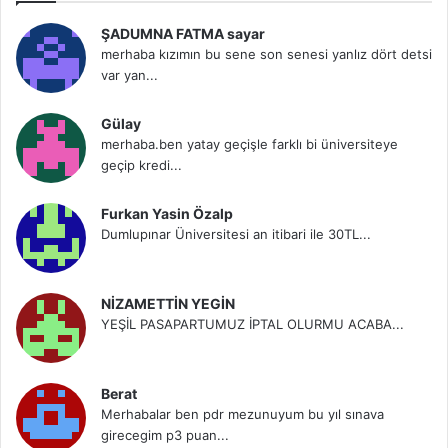
ŞADUMNA FATMA sayar
merhaba kızımın bu sene son senesi yanlız dört detsi
var yan...
Gülay
merhaba.ben yatay geçişle farklı bi üniversiteye
geçip kredi...
Furkan Yasin Özalp
Dumlupınar Üniversitesi an itibari ile 30TL...
NİZAMETTİN YEGİN
YEŞİL PASAPARTUMUZ İPTAL OLURMU ACABA...
Berat
Merhabalar ben pdr mezunuyum bu yıl sınava
girecegim p3 puan...