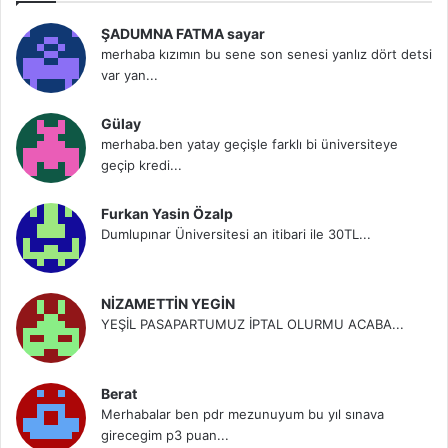
ŞADUMNA FATMA sayar
merhaba kızımın bu sene son senesi yanlız dört detsi
var yan...
Gülay
merhaba.ben yatay geçişle farklı bi üniversiteye
geçip kredi...
Furkan Yasin Özalp
Dumlupınar Üniversitesi an itibari ile 30TL...
NİZAMETTİN YEGİN
YEŞİL PASAPARTUMUZ İPTAL OLURMU ACABA...
Berat
Merhabalar ben pdr mezunuyum bu yıl sınava
girecegim p3 puan...