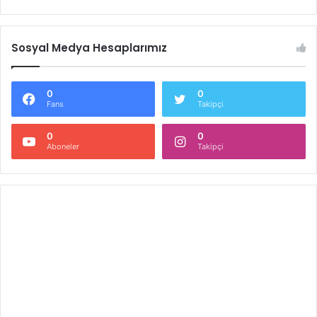
Sosyal Medya Hesaplarımız
0
0
Fans
Takipçi
0
0
Aboneler
Takipçi