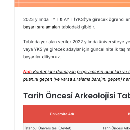
2023 yılında TYT & AYT (YKS)’ye girecek öğrenciler
başarı sıralamaları
tablodaki gibidir.
Tabloda yer alan veriler 2022 yılında üniversiteye ye
veya YKS’ye girecek adaylar için güncel nitelik taşım
başarılar diliyoruz.
Not:
Kontenjanı dolmayan programların puanları ve ba
puanını geçen (ve varsa sıralama barajını geçen) her
Tarih Öncesi Arkeolojisi T
Üniversite Adı
İstanbul Üniversitesi (Devlet)
Tarih Öncesi Arke