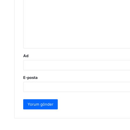
o
r
u
m
*
Ad
E-posta