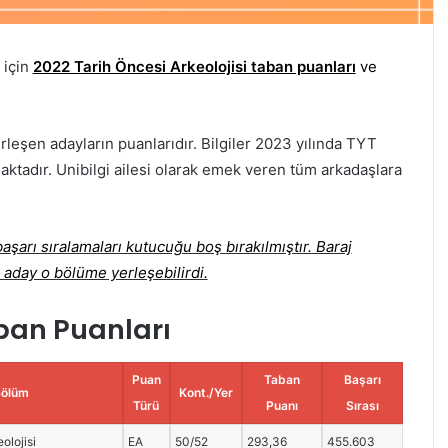
 için
2022 Tarih Öncesi Arkeolojisi taban puanları
ve
rleşen adayların puanlarıdır. Bilgiler 2023 yılında TYT
aktadır. Unibilgi ailesi olarak emek veren tüm arkadaşlara
şarı sıralamaları kutucuğu boş bırakılmıştır. Baraj
 aday o bölüme yerleşebilirdi.
aban Puanları
Puan
Taban
Başarı
Bölüm
Kont./Yer
Türü
Puanı
Sırası
olojisi
EA
50/52
293,36
455.603