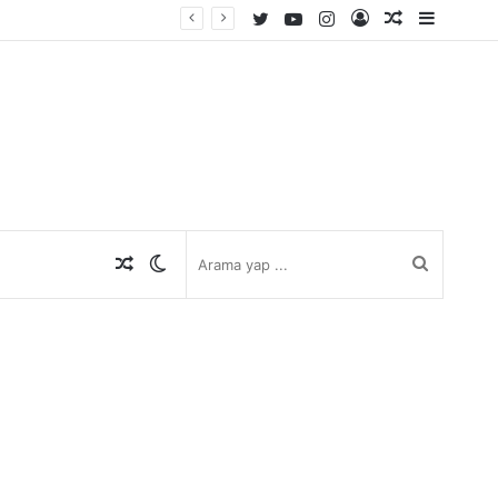
Twitter
YouTube
Instagram
Kayıt
Rastgele
Kenar
Ol
Makale
Bölmes
Rastgele
Dış
Arama
Makale
görünümü
yap
değiştir
...