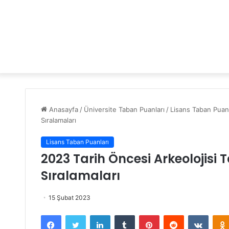
Anasayfa
/
Üniversite Taban Puanları
/
Lisans Taban Puanl
Sıralamaları
Lisans Taban Puanları
2023 Tarih Öncesi Arkeolojisi
Sıralamaları
15 Şubat 2023
Facebook
Twitter
LinkedIn
Tumblr
Pinterest
Reddit
VKontakte