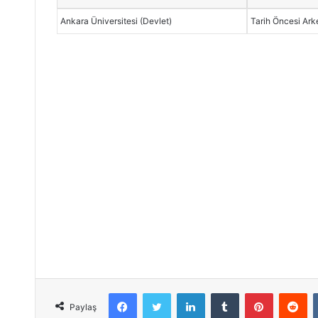
Ankara Üniversitesi (Devlet)
Tarih Öncesi Arke
Facebook
Twitter
LinkedIn
Tumblr
Pinterest
Reddit
Paylaş