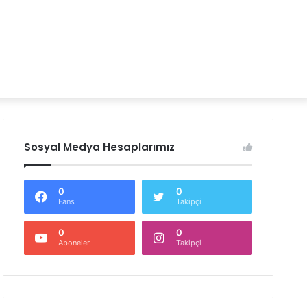
Sosyal Medya Hesaplarımız
0
0
Fans
Takipçi
0
0
Aboneler
Takipçi