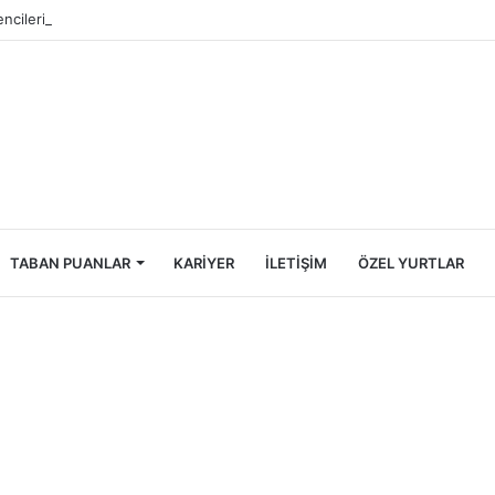
ncileri İçin Ekonomik Tatil Rehberi
TABAN PUANLAR
KARIYER
İLETIŞIM
ÖZEL YURTLAR