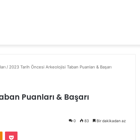
arı
/
2023 Tarih Öncesi Arkeolojisi Taban Puanları & Başarı
 Taban Puanları & Başarı
0
83
Bir dakikadan az
Odnoklassniki
Pocket