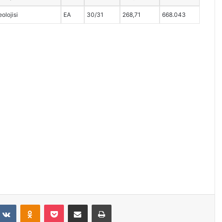
olojisi
EA
30/31
268,71
668.043
VKontakte
Odnoklassniki
Pocket
E-Posta ile paylaş
Yazdır