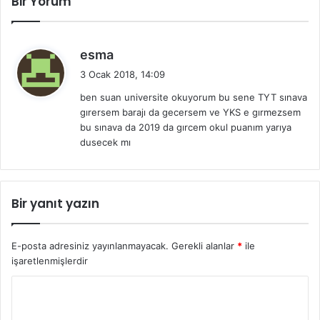
Bir Yorum
d
esma
e
3 Ocak 2018, 14:09
d
ben suan universite okuyorum bu sene TYT sınava
i
gırersem barajı da gecersem ve YKS e gırmezsem
k
bu sınava da 2019 da gırcem okul puanım yarıya
i
dusecek mı
:
Bir yanıt yazın
E-posta adresiniz yayınlanmayacak.
Gerekli alanlar
*
ile
işaretlenmişlerdir
Y
o