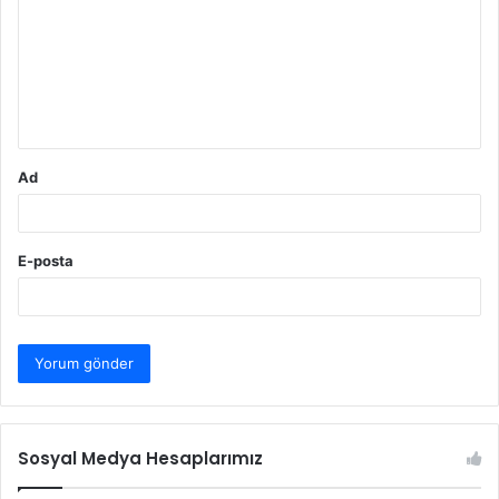
r
u
m
*
Ad
E-posta
Sosyal Medya Hesaplarımız