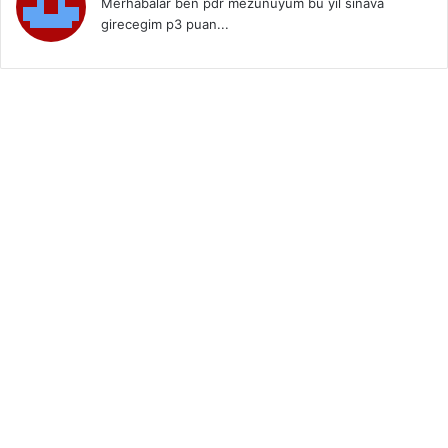
Merhabalar ben pdr mezunuyum bu yıl sınava
girecegim p3 puan...