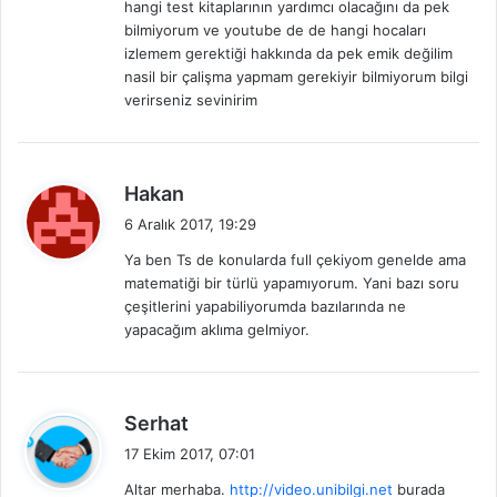
hangi test kitaplarının yardımcı olacağını da pek
i
bilmiyorum ve youtube de de hangi hocaları
:
izlemem gerektiği hakkında da pek emik değilim
nasil bir çalişma yapmam gerekiyir bilmiyorum bilgi
verirseniz sevinirim
d
Hakan
e
6 Aralık 2017, 19:29
d
Ya ben Ts de konularda full çekiyom genelde ama
i
matematiği bir türlü yapamıyorum. Yani bazı soru
k
çeşitlerini yapabiliyorumda bazılarında ne
i
yapacağım aklıma gelmiyor.
:
d
Serhat
e
17 Ekim 2017, 07:01
d
Altar merhaba.
http://video.unibilgi.net
burada
i