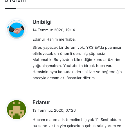
5 Yorum
d
Unibilgi
e
14 Temmuz 2020, 19:14
d
Edanur Hanım merhaba,
i
Stres yapacak bir durum yok. YKS EA’da puanınızı
k
etkileyecek en önemli ders hiç şüphesiz
i
Matematik. Bu yüzden bilmediğin konular üzerine
:
yoğunlaşmalısın. Youtube’ta birçok hoca var.
Hepsinin aynı konudaki dersini izle ve beğendiğin
hocayla devam et. Başarılar dilerim.
d
Edanur
e
13 Temmuz 2020, 07:26
d
Hocam matematik temelim hiç yok 11. Sınıf oldum
i
bu sene ve tm yim çalışırken çabuk sıkılıyorum ve
k