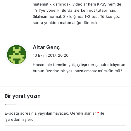
matematik kısmındaki videolar hem KPSS hem de
k
TYT’ye yönelik. Burda izlerken not tutabilirsin.
i
Sıkılman normal. Sıkıldığında 1-2 test Türkçe çöz
:
sonra yeniden matematiğe dönersin.
d
Altar Genç
e
16 Ekim 2017, 20:20
d
Hocam hiç temelim yok, çalışırken çabuk sıkılıyorum
i
bunun üzerine bir yazı hazırlamanız mümkün mü?
k
i
:
Bir yanıt yazın
E-posta adresiniz yayınlanmayacak.
Gerekli alanlar
*
ile
işaretlenmişlerdir
Y