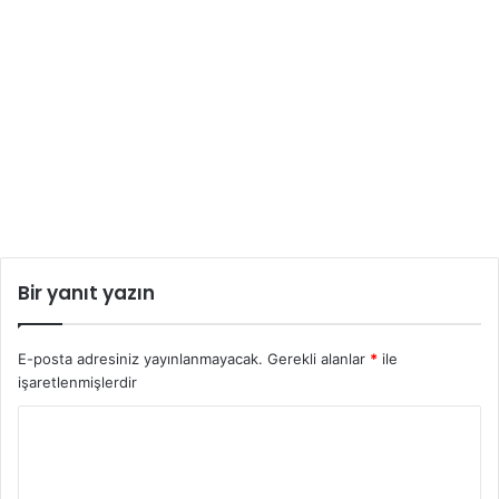
Bir yanıt yazın
E-posta adresiniz yayınlanmayacak.
Gerekli alanlar
*
ile
işaretlenmişlerdir
Y
o
r