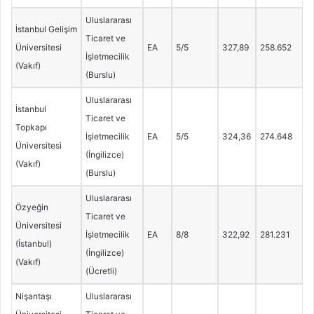
Uluslararası
İstanbul Gelişim
Ticaret ve
Üniversitesi
EA
5/5
327,89
258.652
İşletmecilik
(Vakıf)
(Burslu)
Uluslararası
İstanbul
Ticaret ve
Topkapı
İşletmecilik
EA
5/5
324,36
274.648
Üniversitesi
(İngilizce)
(Vakıf)
(Burslu)
Uluslararası
Özyeğin
Ticaret ve
Üniversitesi
İşletmecilik
EA
8/8
322,92
281.231
(İstanbul)
(İngilizce)
(Vakıf)
(Ücretli)
Nişantaşı
Uluslararası