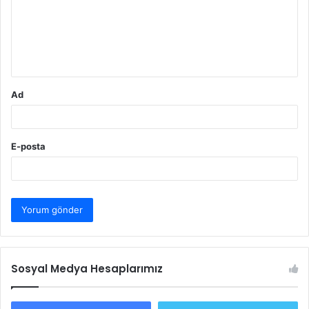
u
m
*
Ad
E-posta
Sosyal Medya Hesaplarımız