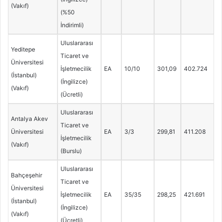
(Vakıf)
(%50
İndirimli)
Uluslararası
Yeditepe
Ticaret ve
Üniversitesi
İşletmecilik
EA
10/10
301,09
402.724
(İstanbul)
(İngilizce)
(Vakıf)
(Ücretli)
Uluslararası
Antalya Akev
Ticaret ve
Üniversitesi
EA
3/3
299,81
411.208
İşletmecilik
(Vakıf)
(Burslu)
Uluslararası
Bahçeşehir
Ticaret ve
Üniversitesi
İşletmecilik
EA
35/35
298,25
421.691
(İstanbul)
(İngilizce)
(Vakıf)
(Ücretli)