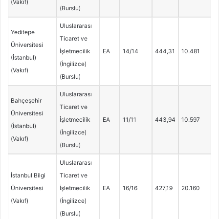
(Vakıf)
(Burslu)
Uluslararası
Yeditepe
Ticaret ve
Üniversitesi
İşletmecilik
EA
14/14
444,31
10.481
(İstanbul)
(İngilizce)
(Vakıf)
(Burslu)
Uluslararası
Bahçeşehir
Ticaret ve
Üniversitesi
İşletmecilik
EA
11/11
443,94
10.597
(İstanbul)
(İngilizce)
(Vakıf)
(Burslu)
Uluslararası
İstanbul Bilgi
Ticaret ve
Üniversitesi
İşletmecilik
EA
16/16
427,19
20.160
(Vakıf)
(İngilizce)
(Burslu)