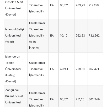
Onsekiz Mart
Ticaret ve
EA
60/62
263,79
719.159
Üniversitesi
İşletmecilik
(Devlet)
Uluslararası
İstanbul Gelişim
Ticaret ve
Üniversitesi
İşletmecilik
EA
10/10
262,53
732.562
(Vakıf)
(%50
İndirimli)
İskenderun
Teknik
Uluslararası
Üniversitesi
Ticaret ve
EA
40/41
259,36
767.471
(Hatay)
İşletmecilik
(Devlet)
Zonguldak
Uluslararası
Bülent Ecevit
Ticaret ve
EA
60/62
251,25
862.249
Üniversitesi
İşletmecilik