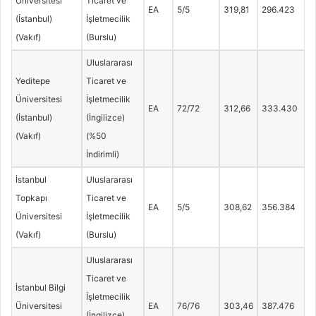
Üniversitesi
Ticaret ve
EA
5/5
319,81
296.423
(İstanbul)
İşletmecilik
(Vakıf)
(Burslu)
Uluslararası
Yeditepe
Ticaret ve
Üniversitesi
İşletmecilik
EA
72/72
312,66
333.430
(İstanbul)
(İngilizce)
(Vakıf)
(%50
İndirimli)
İstanbul
Uluslararası
Topkapı
Ticaret ve
EA
5/5
308,62
356.384
Üniversitesi
İşletmecilik
(Vakıf)
(Burslu)
Uluslararası
Ticaret ve
İstanbul Bilgi
İşletmecilik
Üniversitesi
EA
76/76
303,46
387.476
(İngilizce)