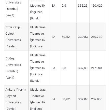
Üniversitesi
İşletmecilik
EA
9/9
355,25
160.420
(İstanbul)
(İngilizce)
(Vakıf)
(Burslu)
İzmir Katip
Uluslararası
Çelebi
Ticaret ve
EA
50/52
339,83
210.739
Üniversitesi
İşletmecilik
(Devlet)
(İngilizce)
Uluslararası
Doğuş
Ticaret ve
Üniversitesi
İşletmecilik
EA
8/8
337,89
217.990
(İstanbul)
(İngilizce)
(Vakıf)
(Burslu)
Ankara Yıldırım
Uluslararası
Beyazıt
Ticaret ve
EA
60/62
332,87
237.680
Üniversitesi
İşletmecilik
(Devlet)
(İngilizce)