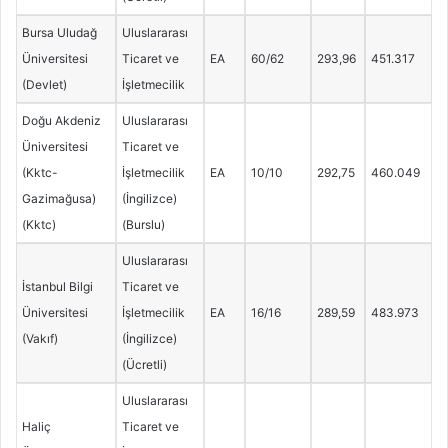
Bursa Uludağ
Uluslararası
Üniversitesi
Ticaret ve
EA
60/62
293,96
451.317
(Devlet)
İşletmecilik
Doğu Akdeniz
Uluslararası
Üniversitesi
Ticaret ve
(Kktc-
İşletmecilik
EA
10/10
292,75
460.049
Gazimağusa)
(İngilizce)
(Kktc)
(Burslu)
Uluslararası
İstanbul Bilgi
Ticaret ve
Üniversitesi
İşletmecilik
EA
16/16
289,59
483.973
(Vakıf)
(İngilizce)
(Ücretli)
Uluslararası
Haliç
Ticaret ve