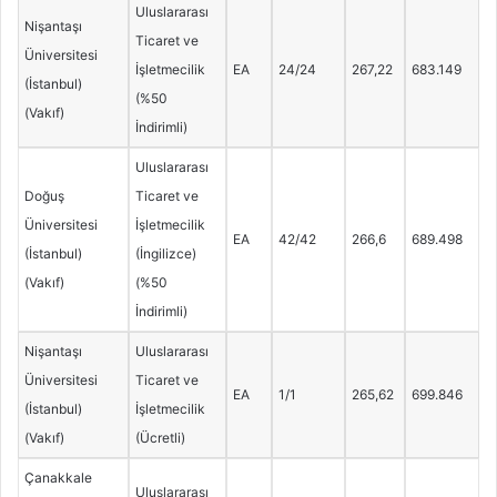
Uluslararası
Nişantaşı
Ticaret ve
Üniversitesi
İşletmecilik
EA
24/24
267,22
683.149
(İstanbul)
(%50
(Vakıf)
İndirimli)
Uluslararası
Doğuş
Ticaret ve
Üniversitesi
İşletmecilik
EA
42/42
266,6
689.498
(İstanbul)
(İngilizce)
(Vakıf)
(%50
İndirimli)
Nişantaşı
Uluslararası
Üniversitesi
Ticaret ve
EA
1/1
265,62
699.846
(İstanbul)
İşletmecilik
(Vakıf)
(Ücretli)
Çanakkale
Uluslararası