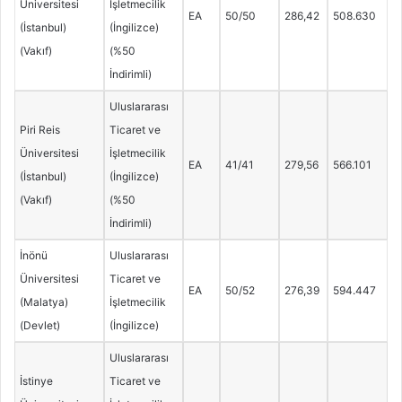
Üniversitesi
İşletmecilik
EA
50/50
286,42
508.630
(İstanbul)
(İngilizce)
(Vakıf)
(%50
İndirimli)
Uluslararası
Piri Reis
Ticaret ve
Üniversitesi
İşletmecilik
EA
41/41
279,56
566.101
(İstanbul)
(İngilizce)
(Vakıf)
(%50
İndirimli)
İnönü
Uluslararası
Üniversitesi
Ticaret ve
EA
50/52
276,39
594.447
(Malatya)
İşletmecilik
(Devlet)
(İngilizce)
Uluslararası
İstinye
Ticaret ve