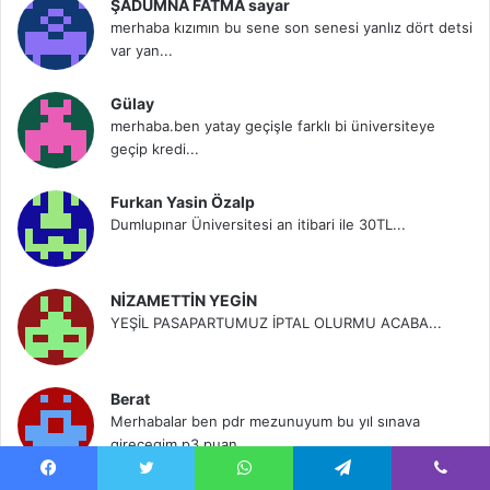
ŞADUMNA FATMA sayar
merhaba kızımın bu sene son senesi yanlız dört detsi
var yan...
Gülay
merhaba.ben yatay geçişle farklı bi üniversiteye
geçip kredi...
Furkan Yasin Özalp
Dumlupınar Üniversitesi an itibari ile 30TL...
NİZAMETTİN YEGİN
YEŞİL PASAPARTUMUZ İPTAL OLURMU ACABA...
Berat
Merhabalar ben pdr mezunuyum bu yıl sınava
girecegim p3 puan...