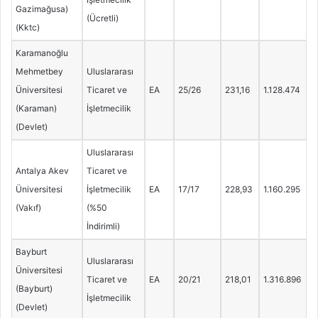
Gazimağusa)
(Ücretli)
(Kktc)
Karamanoğlu
Mehmetbey
Uluslararası
Üniversitesi
Ticaret ve
EA
25/26
231,16
1.128.474
(Karaman)
İşletmecilik
(Devlet)
Uluslararası
Antalya Akev
Ticaret ve
Üniversitesi
İşletmecilik
EA
17/17
228,93
1.160.295
(Vakıf)
(%50
İndirimli)
Bayburt
Uluslararası
Üniversitesi
Ticaret ve
EA
20/21
218,01
1.316.896
(Bayburt)
İşletmecilik
(Devlet)