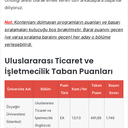
Unibilgi ailesi olarak emek veren tüm arkadaşlara başarılar
diliyoruz.
Not:
Kontenjanı dolmayan programların puanları ve başarı
sıralamaları kutucuğu boş bırakılmıştır. Baraj puanını geçen
(ve varsa sıralama barajını geçen) her aday o bölüme
yerleşebilirdi.
Uluslararası Ticaret ve
İşletmecilik Taban Puanları
Puan
Taban
Başarı
Üniversite Adı
Bölüm
Kont./Yer
Türü
Puanı
Sırası
Uluslararası
Özyeğin
Ticaret ve
Üniversitesi
İşletmecilik
EA
13/13
491,69
1.746
(İstanbul)
(İngilizce)