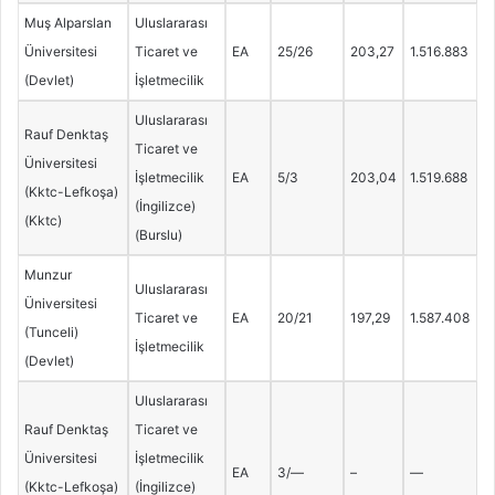
Muş Alparslan
Uluslararası
Üniversitesi
Ticaret ve
EA
25/26
203,27
1.516.883
(Devlet)
İşletmecilik
Uluslararası
Rauf Denktaş
Ticaret ve
Üniversitesi
İşletmecilik
EA
5/3
203,04
1.519.688
(Kktc-Lefkoşa)
(İngilizce)
(Kktc)
(Burslu)
Munzur
Uluslararası
Üniversitesi
Ticaret ve
EA
20/21
197,29
1.587.408
(Tunceli)
İşletmecilik
(Devlet)
Uluslararası
Rauf Denktaş
Ticaret ve
Üniversitesi
İşletmecilik
EA
3/—
–
—
(Kktc-Lefkoşa)
(İngilizce)