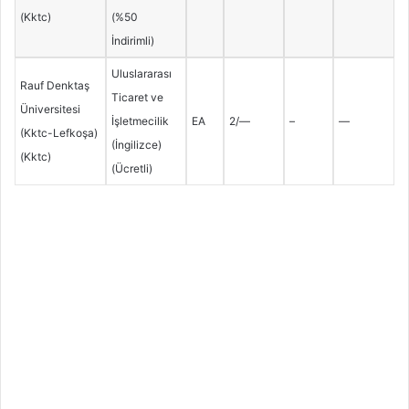
(Kktc)
(%50
İndirimli)
Uluslararası
Rauf Denktaş
Ticaret ve
Üniversitesi
İşletmecilik
EA
2/—
–
—
(Kktc-Lefkoşa)
(İngilizce)
(Kktc)
(Ücretli)