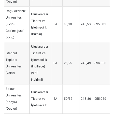
(Devlet)
Doğu Akdeniz
Uluslararası
Üniversitesi
Ticaret ve
(Kktc-
EA
10/10
248,56
895.602
İşletmecilik
Gazimağusa)
(Burslu)
(Kktc)
Uluslararası
İstanbul
Ticaret ve
Topkapı
İşletmecilik
EA
25/25
248,49
896.386
Üniversitesi
(İngilizce)
(Vakıf)
(%50
İndirimli)
Selçuk
Uluslararası
Üniversitesi
Ticaret ve
EA
50/52
243,86
955.059
(Konya)
İşletmecilik
(Devlet)