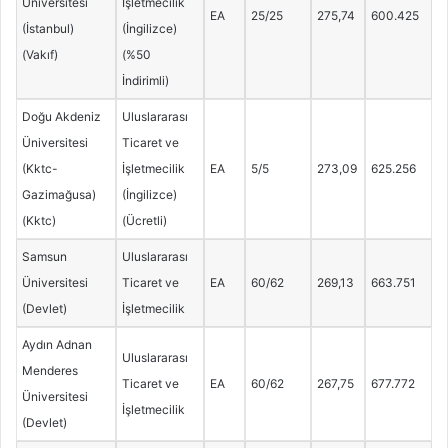
Üniversitesi
İşletmecilik
EA
25/25
275,74
600.425
(İstanbul)
(İngilizce)
(Vakıf)
(%50
İndirimli)
Doğu Akdeniz
Uluslararası
Üniversitesi
Ticaret ve
(Kktc-
İşletmecilik
EA
5/5
273,09
625.256
Gazimağusa)
(İngilizce)
(Kktc)
(Ücretli)
Samsun
Uluslararası
Üniversitesi
Ticaret ve
EA
60/62
269,13
663.751
(Devlet)
İşletmecilik
Aydın Adnan
Uluslararası
Menderes
Ticaret ve
EA
60/62
267,75
677.772
Üniversitesi
İşletmecilik
(Devlet)