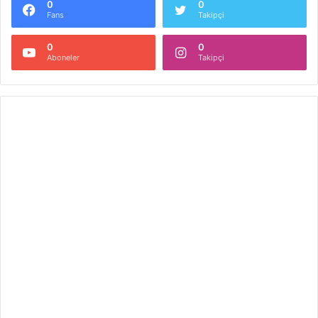
0
0
Fans
Takipçi
0
0
Aboneler
Takipçi