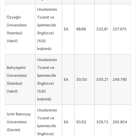
Uluslararası
Özyeğin
Ticaret ve
Üniversitesi
İşletmecilik
EA
68/68
332,81
237.975
(İstanbul)
(İngilizce)
(Vakıf)
(%50
İndirimli)
Uluslararası
Bahçeşehir
Ticaret ve
Üniversitesi
İşletmecilik
EA
30/30
330,21
248.790
(İstanbul)
(İngilizce)
(Vakıf)
(%50
İndirimli)
Uluslararası
İzmir Bakırçay
Ticaret ve
Üniversitesi
EA
50/52
329,73
250.804
İşletmecilik
(Devlet)
(İngilizce)