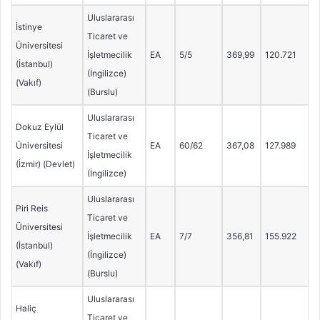
Uluslararası
İstinye
Ticaret ve
Üniversitesi
İşletmecilik
EA
5/5
369,99
120.721
(İstanbul)
(İngilizce)
(Vakıf)
(Burslu)
Uluslararası
Dokuz Eylül
Ticaret ve
Üniversitesi
EA
60/62
367,08
127.989
İşletmecilik
(İzmir) (Devlet)
(İngilizce)
Uluslararası
Piri Reis
Ticaret ve
Üniversitesi
İşletmecilik
EA
7/7
356,81
155.922
(İstanbul)
(İngilizce)
(Vakıf)
(Burslu)
Uluslararası
Haliç
Ticaret ve