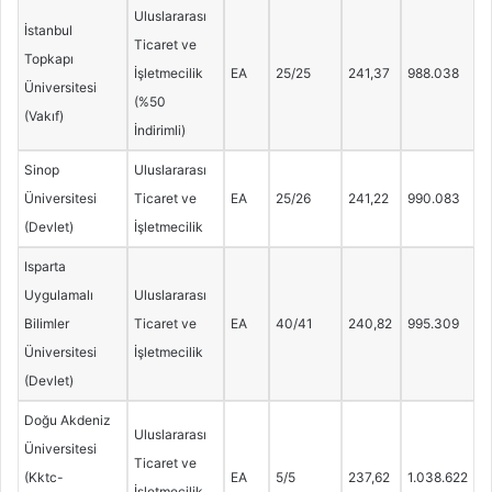
Uluslararası
İstanbul
Ticaret ve
Topkapı
İşletmecilik
EA
25/25
241,37
988.038
Üniversitesi
(%50
(Vakıf)
İndirimli)
Sinop
Uluslararası
Üniversitesi
Ticaret ve
EA
25/26
241,22
990.083
(Devlet)
İşletmecilik
Isparta
Uygulamalı
Uluslararası
Bilimler
Ticaret ve
EA
40/41
240,82
995.309
Üniversitesi
İşletmecilik
(Devlet)
Doğu Akdeniz
Uluslararası
Üniversitesi
Ticaret ve
(Kktc-
EA
5/5
237,62
1.038.622
İşletmecilik