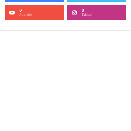
0
0
Aboneler
Takipçi