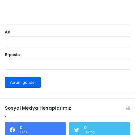
m
*
Ad
E-posta
Sosyal Medya Hesaplarımız
0
0
Fans
Takipçi