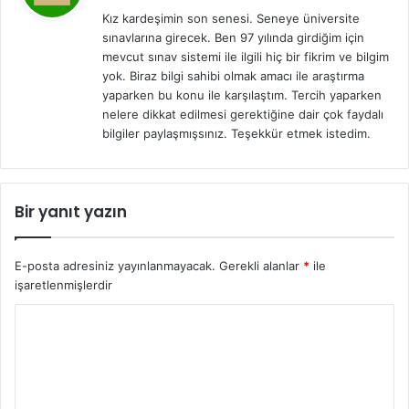
d
Kız kardeşimin son senesi. Seneye üniversite
i
sınavlarına girecek. Ben 97 yılında girdiğim için
k
mevcut sınav sistemi ile ilgili hiç bir fikrim ve bilgim
i
yok. Biraz bilgi sahibi olmak amacı ile araştırma
:
yaparken bu konu ile karşılaştım. Tercih yaparken
nelere dikkat edilmesi gerektiğine dair çok faydalı
bilgiler paylaşmışsınız. Teşekkür etmek istedim.
Bir yanıt yazın
E-posta adresiniz yayınlanmayacak.
Gerekli alanlar
*
ile
işaretlenmişlerdir
Y
o
r
u