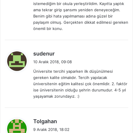
istemediğim bir okula yerleştirildim. Kayıtta yaptık
k
ama tekrar girip şansımı yeniden deneyeceğim.
i
Benim gibi hata yapılmaması adına güzel bir
:
paylaşım olmuş. Gerçekten dikkat edilmesi gereken
önemli bir konu.
d
sudenur
e
10 Aralık 2018, 09:08
d
Üniversite tercihi yaparken ilk düşünülmesi
i
gereken kalite olmalıdır. Tercih yapılacak
k
üniversitenin eğitim kalitesi çok önemlidir. 2. faktör
i
ise üniversitenin olduğu şehrin durumudur. 4-5 yıl
:
yaşayamak zorundayız. :)
d
Tolgahan
e
9 Aralık 2018, 18:02