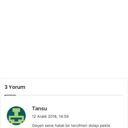
3 Yorum
d
Tansu
e
12 Aralık 2018, 14:59
d
Geçen sene hatalı bir tercihten dolayı pekte
i