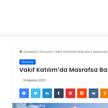
Anasayfa
/
Ekonomi
/
Vakıf Katılım’da Masrafsız Bankacılık
Ekonomi
Vakıf Katılım’da Masrafsız Ba
18 Ağustos 2023
Facebook
Twitter
LinkedIn
Tumblr
Pinterest
Reddit
VKontakte