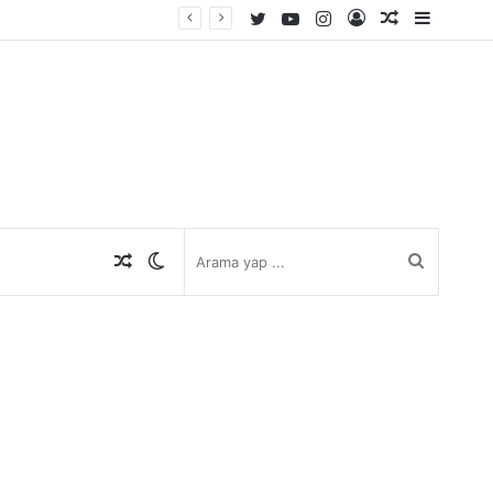
Twitter
YouTube
Instagram
Kayıt
Rastgele
Kenar
Ol
Makale
Bölmes
Rastgele
Dış
Arama
Makale
görünümü
yap
değiştir
...