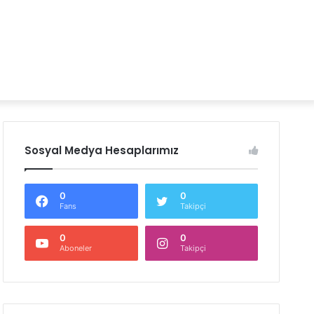
Sosyal Medya Hesaplarımız
0
0
Fans
Takipçi
0
0
Aboneler
Takipçi