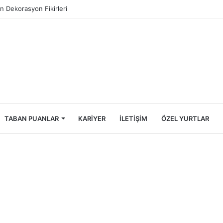
ncileri İçin Ekonomik Tatil Rehberi
TABAN PUANLAR
KARIYER
İLETIŞIM
ÖZEL YURTLAR