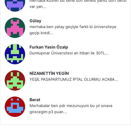
merhaba kızımın bu sene son senesi yanlız dört detsi
var yan...
Gülay
merhaba.ben yatay geçişle farklı bi üniversiteye
geçip kredi...
Furkan Yasin Özalp
Dumlupınar Üniversitesi an itibari ile 30TL...
NİZAMETTİN YEGİN
YEŞİL PASAPARTUMUZ İPTAL OLURMU ACABA...
Berat
Merhabalar ben pdr mezunuyum bu yıl sınava
girecegim p3 puan...