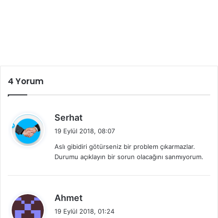
4 Yorum
d
Serhat
e
19 Eylül 2018, 08:07
d
Aslı gibidiri götürseniz bir problem çıkarmazlar.
i
Durumu açıklayın bir sorun olacağını sanmıyorum.
k
i
:
d
Ahmet
e
19 Eylül 2018, 01:24