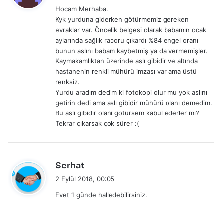
d
Hocam Merhaba.
i
Kyk yurduna giderken götürmemiz gereken
k
evraklar var. Öncelik belgesi olarak babamın ocak
i
aylarında sağlık raporu çıkardı %84 engel oranı
:
bunun aslını babam kaybetmiş ya da vermemişler.
Kaymakamlıktan üzerinde aslı gibidir ve altında
hastanenin renkli mühürü imzası var ama üstü
renksiz.
Yurdu aradım dedim ki fotokopi olur mu yok aslını
getirin dedi ama aslı gibidir mühürü olanı demedim.
Bu aslı gibidir olanı götürsem kabul ederler mi?
Tekrar çıkarsak çok sürer :(
d
Serhat
e
2 Eylül 2018, 00:05
d
Evet 1 günde halledebilirsiniz.
i
k
i