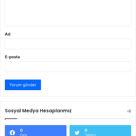
m
*
Ad
E-posta
Sosyal Medya Hesaplarımız
0
0
Fans
Takipçi