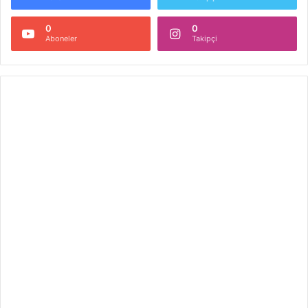
0
0
Aboneler
Takipçi