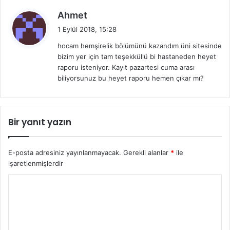
:
d
Ahmet
e
1 Eylül 2018, 15:28
d
hocam hemşirelik bölümünü kazandım üni sitesinde
i
bizim yer için tam teşekküllü bi hastaneden heyet
k
raporu isteniyor. Kayıt pazartesi cuma arası
i
biliyorsunuz bu heyet raporu hemen çıkar mı?
:
Bir yanıt yazın
E-posta adresiniz yayınlanmayacak.
Gerekli alanlar
*
ile
işaretlenmişlerdir
Y
o
r
u