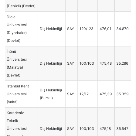
(Denizli) (Devlet)
Dicle
Üniversitesi
Diş Hekimliği
SAY
120/123
476,01
34.870
(Diyarbakır)
(Devlet)
İnönü
Üniversitesi
Diş Hekimliği
SAY
100/103
475,48
35.286
(Malatya)
(Devlet)
İstanbul Kent
Diş Hekimliği
Üniversitesi
SAY
12/12
475,39
35.359
(Burslu)
(Vakıf)
Karadeniz
Teknik
Üniversitesi
Diş Hekimliği
SAY
100/103
475,18
35.547