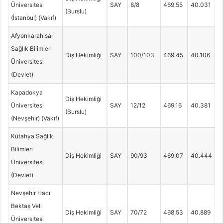
Üniversitesi
SAY
8/8
469,55
40.031
(Burslu)
(İstanbul) (Vakıf)
Afyonkarahisar
Sağlık Bilimleri
Diş Hekimliği
SAY
100/103
469,45
40.106
Üniversitesi
(Devlet)
Kapadokya
Diş Hekimliği
Üniversitesi
SAY
12/12
469,16
40.381
(Burslu)
(Nevşehir) (Vakıf)
Kütahya Sağlık
Bilimleri
Diş Hekimliği
SAY
90/93
469,07
40.444
Üniversitesi
(Devlet)
Nevşehir Hacı
Bektaş Veli
Diş Hekimliği
SAY
70/72
468,53
40.889
Üniversitesi