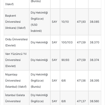
(Burslu)
(Vakıf)
Diş Hekimliği
Başkent
(İngilizce)
Üniversitesi
SAY
10/10
471,93
38.085
(%50
(Ankara) (Vakıf)
İndirimli)
Ordu Üniversitesi
Diş Hekimliği
SAY
100/103
471,59
38.370
(Devlet)
Van Yüzüncü Yıl
Üniversitesi
Diş Hekimliği
SAY
90/93
471,59
38.374
(Devlet)
Nişantaşı
Diş Hekimliği
Üniversitesi
(İngilizce)
SAY
6/6
471,56
38.395
(İstanbul) (Vakıf)
(Burslu)
İstanbul Galata
Diş Hekimliği
Üniversitesi
(İngilizce)
SAY
6/6
471,37
38.560