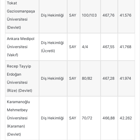
Tokat
Gaziosmanpaşa
Diş Hekimliği
SAY
100/103
467,76
41.576
Üniversitesi
(Devlet)
Ankara Medipol
Diş Hekimliği
Üniversitesi
SAY
4/4
467,55
41.768
(Ücretli)
(Vakıf)
Recep Tayyip
Erdoğan
Diş Hekimliği
SAY
80/82
467,28
41.974
Üniversitesi
(Rize) (Devlet)
Karamanoğlu
Mehmetbey
Üniversitesi
Diş Hekimliği
SAY
70/72
466,88
42.262
(Karaman)
(Devlet)