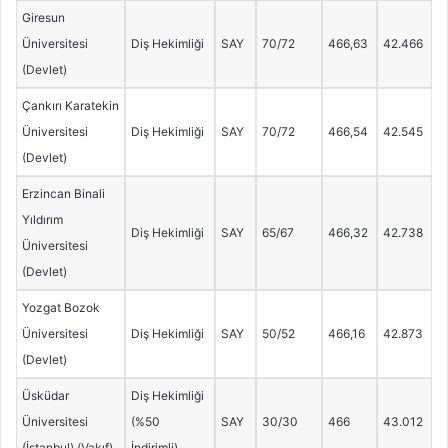
Giresun
Üniversitesi
Diş Hekimliği
SAY
70/72
466,63
42.466
(Devlet)
Çankırı Karatekin
Üniversitesi
Diş Hekimliği
SAY
70/72
466,54
42.545
(Devlet)
Erzincan Binali
Yıldırım
Diş Hekimliği
SAY
65/67
466,32
42.738
Üniversitesi
(Devlet)
Yozgat Bozok
Üniversitesi
Diş Hekimliği
SAY
50/52
466,16
42.873
(Devlet)
Üsküdar
Diş Hekimliği
Üniversitesi
(%50
SAY
30/30
466
43.012
(İstanbul) (Vakıf)
İndirimli)