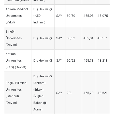
Ankara Medipol
Diş Hekimliği
Üniversitesi
(%50
SAY
60/60
465,93
43.075
(Vakıf)
İndirimli)
Bingöl
Üniversitesi
Diş Hekimliği
SAY
60/62
465,84
43.157
(Devlet)
Kafkas
Üniversitesi
Diş Hekimliği
SAY
60/62
465,78
43.211
(Kars) (Devlet)
Diş Hekimliği
Sağlık Bilimleri
(Ankara)
Üniversitesi
(Erkek)
SAY
2/3
465,29
43.621
(İstanbul)
(İçişleri
(Devlet)
Bakanlığı
Adına)