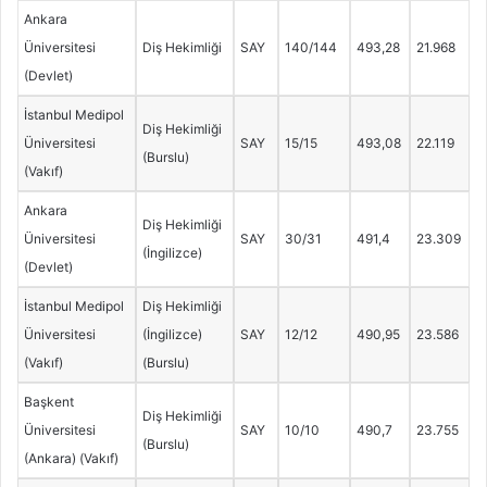
Ankara
Üniversitesi
Diş Hekimliği
SAY
140/144
493,28
21.968
(Devlet)
İstanbul Medipol
Diş Hekimliği
Üniversitesi
SAY
15/15
493,08
22.119
(Burslu)
(Vakıf)
Ankara
Diş Hekimliği
Üniversitesi
SAY
30/31
491,4
23.309
(İngilizce)
(Devlet)
İstanbul Medipol
Diş Hekimliği
Üniversitesi
(İngilizce)
SAY
12/12
490,95
23.586
(Vakıf)
(Burslu)
Başkent
Diş Hekimliği
Üniversitesi
SAY
10/10
490,7
23.755
(Burslu)
(Ankara) (Vakıf)