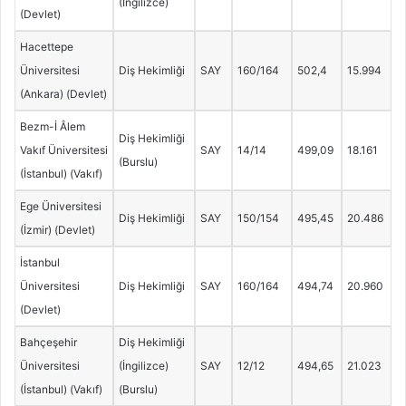
(İngilizce)
(Devlet)
Hacettepe
Üniversitesi
Diş Hekimliği
SAY
160/164
502,4
15.994
(Ankara) (Devlet)
Bezm-İ Âlem
Diş Hekimliği
Vakıf Üniversitesi
SAY
14/14
499,09
18.161
(Burslu)
(İstanbul) (Vakıf)
Ege Üniversitesi
Diş Hekimliği
SAY
150/154
495,45
20.486
(İzmir) (Devlet)
İstanbul
Üniversitesi
Diş Hekimliği
SAY
160/164
494,74
20.960
(Devlet)
Bahçeşehir
Diş Hekimliği
Üniversitesi
(İngilizce)
SAY
12/12
494,65
21.023
(İstanbul) (Vakıf)
(Burslu)