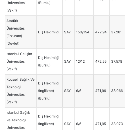
Üniversitesi
(Burslu)
(Vakıf)
Atatürk
Üniversitesi
Diş Hekimliği
SAY
150/154
472,94
37.281
(Erzurum)
(Devlet)
İstanbul Gelişim
Diş Hekimliği
Üniversitesi
SAY
12/12
472,55
37.578
(Burslu)
(Vakıf)
Kocaeli Sağlık Ve
Diş Hekimliği
Teknoloji
(İngilizce)
SAY
6/6
471,96
38.066
Üniversitesi
(Burslu)
(Vakıf)
İstanbul Sağlık
Diş Hekimliği
Ve Teknoloji
(İngilizce)
SAY
6/6
471,95
38.073
Üniversitesi