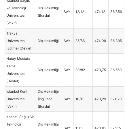
İstanbul Sağlık
Ve Teknoloji
Diş Hekimliği
SAY
12/12
474,12
36.356
Üniversitesi
(Burslu)
(Vakıf)
Trakya
Üniversitesi
Diş Hekimliği
SAY
85/88
474,09
36.395
(Edirne) (Devlet)
Hatay Mustafa
Kemal
Diş Hekimliği
SAY
80/82
473,75
36.660
Üniversitesi
(Devlet)
İstanbul Kent
Diş Hekimliği
Üniversitesi
(İngilizce)
SAY
10/10
473,29
37.020
(Vakıf)
(Burslu)
Kocaeli Sağlık Ve
Teknoloji
Diş Hekimliği
SAY
11/11
473,02
37.215