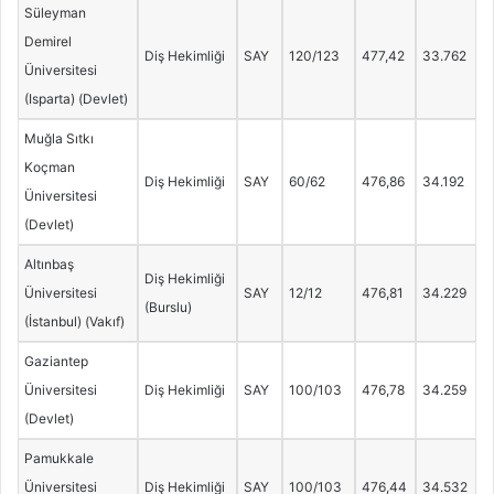
Süleyman
Demirel
Diş Hekimliği
SAY
120/123
477,42
33.762
Üniversitesi
(Isparta) (Devlet)
Muğla Sıtkı
Koçman
Diş Hekimliği
SAY
60/62
476,86
34.192
Üniversitesi
(Devlet)
Altınbaş
Diş Hekimliği
Üniversitesi
SAY
12/12
476,81
34.229
(Burslu)
(İstanbul) (Vakıf)
Gaziantep
Üniversitesi
Diş Hekimliği
SAY
100/103
476,78
34.259
(Devlet)
Pamukkale
Üniversitesi
Diş Hekimliği
SAY
100/103
476,44
34.532