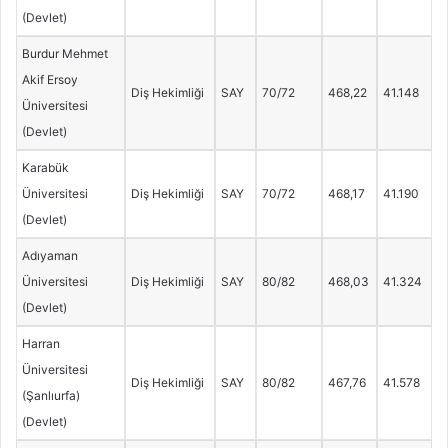
(Devlet)
Burdur Mehmet
Akif Ersoy
Diş Hekimliği
SAY
70/72
468,22
41.148
Üniversitesi
(Devlet)
Karabük
Üniversitesi
Diş Hekimliği
SAY
70/72
468,17
41.190
(Devlet)
Adıyaman
Üniversitesi
Diş Hekimliği
SAY
80/82
468,03
41.324
(Devlet)
Harran
Üniversitesi
Diş Hekimliği
SAY
80/82
467,76
41.578
(Şanlıurfa)
(Devlet)