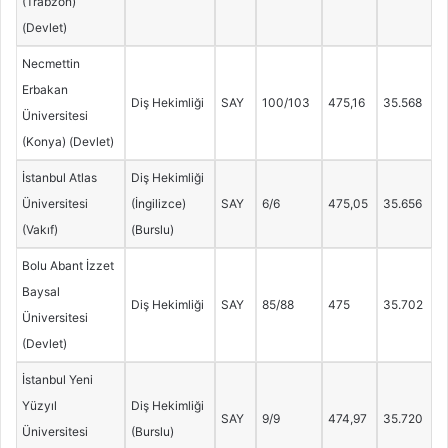
(Trabzon)
(Devlet)
Necmettin
Erbakan
Diş Hekimliği
SAY
100/103
475,16
35.568
Üniversitesi
(Konya) (Devlet)
İstanbul Atlas
Diş Hekimliği
Üniversitesi
(İngilizce)
SAY
6/6
475,05
35.656
(Vakıf)
(Burslu)
Bolu Abant İzzet
Baysal
Diş Hekimliği
SAY
85/88
475
35.702
Üniversitesi
(Devlet)
İstanbul Yeni
Yüzyıl
Diş Hekimliği
SAY
9/9
474,97
35.720
Üniversitesi
(Burslu)