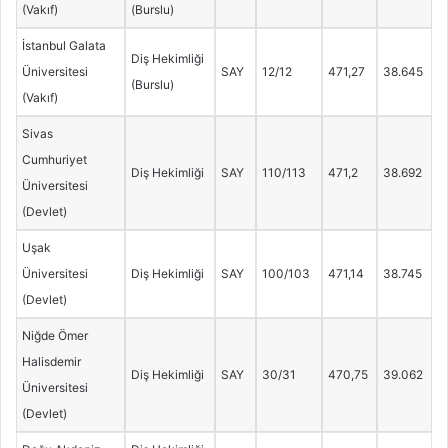
(Vakıf)
(Burslu)
İstanbul Galata
Diş Hekimliği
Üniversitesi
SAY
12/12
471,27
38.645
(Burslu)
(Vakıf)
Sivas
Cumhuriyet
Diş Hekimliği
SAY
110/113
471,2
38.692
Üniversitesi
(Devlet)
Uşak
Üniversitesi
Diş Hekimliği
SAY
100/103
471,14
38.745
(Devlet)
Niğde Ömer
Halisdemir
Diş Hekimliği
SAY
30/31
470,75
39.062
Üniversitesi
(Devlet)