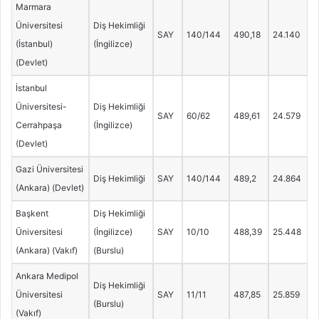
Marmara
Üniversitesi
Diş Hekimliği
SAY
140/144
490,18
24.140
(İstanbul)
(İngilizce)
(Devlet)
İstanbul
Üniversitesi-
Diş Hekimliği
SAY
60/62
489,61
24.579
Cerrahpaşa
(İngilizce)
(Devlet)
Gazi Üniversitesi
Diş Hekimliği
SAY
140/144
489,2
24.864
(Ankara) (Devlet)
Başkent
Diş Hekimliği
Üniversitesi
(İngilizce)
SAY
10/10
488,39
25.448
(Ankara) (Vakıf)
(Burslu)
Ankara Medipol
Diş Hekimliği
Üniversitesi
SAY
11/11
487,85
25.859
(Burslu)
(Vakıf)