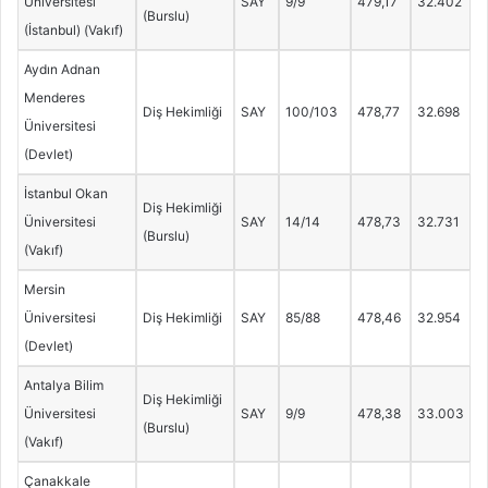
Üniversitesi
SAY
9/9
479,17
32.402
(Burslu)
(İstanbul) (Vakıf)
Aydın Adnan
Menderes
Diş Hekimliği
SAY
100/103
478,77
32.698
Üniversitesi
(Devlet)
İstanbul Okan
Diş Hekimliği
Üniversitesi
SAY
14/14
478,73
32.731
(Burslu)
(Vakıf)
Mersin
Üniversitesi
Diş Hekimliği
SAY
85/88
478,46
32.954
(Devlet)
Antalya Bilim
Diş Hekimliği
Üniversitesi
SAY
9/9
478,38
33.003
(Burslu)
(Vakıf)
Çanakkale