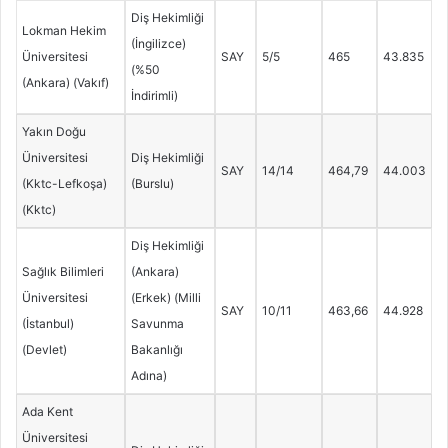
Diş Hekimliği
Lokman Hekim
(İngilizce)
Üniversitesi
SAY
5/5
465
43.835
(%50
(Ankara) (Vakıf)
İndirimli)
Yakın Doğu
Üniversitesi
Diş Hekimliği
SAY
14/14
464,79
44.003
(Kktc-Lefkoşa)
(Burslu)
(Kktc)
Diş Hekimliği
Sağlık Bilimleri
(Ankara)
Üniversitesi
(Erkek) (Milli
SAY
10/11
463,66
44.928
(İstanbul)
Savunma
(Devlet)
Bakanlığı
Adına)
Ada Kent
Üniversitesi