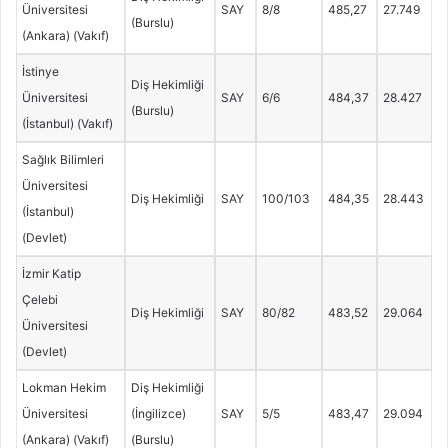
Üniversitesi
SAY
8/8
485,27
27.749
(Burslu)
(Ankara) (Vakıf)
İstinye
Diş Hekimliği
Üniversitesi
SAY
6/6
484,37
28.427
(Burslu)
(İstanbul) (Vakıf)
Sağlık Bilimleri
Üniversitesi
Diş Hekimliği
SAY
100/103
484,35
28.443
(İstanbul)
(Devlet)
İzmir Katip
Çelebi
Diş Hekimliği
SAY
80/82
483,52
29.064
Üniversitesi
(Devlet)
Lokman Hekim
Diş Hekimliği
Üniversitesi
(İngilizce)
SAY
5/5
483,47
29.094
(Ankara) (Vakıf)
(Burslu)