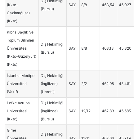
Diş Hekimliği
(Kktc-
SAY
8/8
463,54
45.027
(Burslu)
Gazimağusa)
(Kktc)
Kıbrıs Sağlık Ve
Toplum Bilimleri
Diş Hekimliği
Üniversitesi
SAY
8/8
463,18
45.320
(Burslu)
(Kktc-Güzelyurt)
(Kktc)
İstanbul Medipol
Diş Hekimliği
Üniversitesi
(İngilizce)
SAY
2/2
462,98
45.481
(Vakıf)
(Ücretli)
Lefke Avrupa
Diş Hekimliği
Üniversitesi
(İngilizce)
SAY
12/12
462,83
45.585
(Kktc)
(Burslu)
Girne
Diş Hekimliği
Üniversitesi
SAY
11/11
462,66
45.719