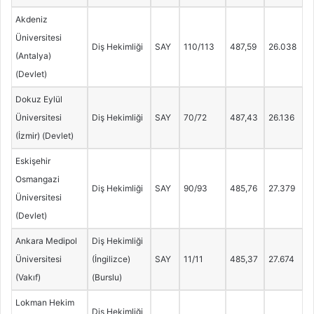
Akdeniz
Üniversitesi
Diş Hekimliği
SAY
110/113
487,59
26.038
(Antalya)
(Devlet)
Dokuz Eylül
Üniversitesi
Diş Hekimliği
SAY
70/72
487,43
26.136
(İzmir) (Devlet)
Eskişehir
Osmangazi
Diş Hekimliği
SAY
90/93
485,76
27.379
Üniversitesi
(Devlet)
Ankara Medipol
Diş Hekimliği
Üniversitesi
(İngilizce)
SAY
11/11
485,37
27.674
(Vakıf)
(Burslu)
Lokman Hekim
Diş Hekimliği