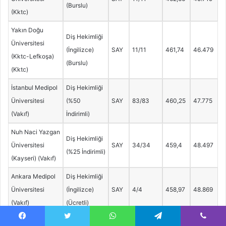
(Burslu)
(Kktc)
Yakın Doğu
Diş Hekimliği
Üniversitesi
(İngilizce)
SAY
11/11
461,74
46.479
(Kktc-Lefkoşa)
(Burslu)
(Kktc)
İstanbul Medipol
Diş Hekimliği
Üniversitesi
(%50
SAY
83/83
460,25
47.775
(Vakıf)
İndirimli)
Nuh Naci Yazgan
Diş Hekimliği
Üniversitesi
SAY
34/34
459,4
48.497
(%25 İndirimli)
(Kayseri) (Vakıf)
Ankara Medipol
Diş Hekimliği
Üniversitesi
(İngilizce)
SAY
4/4
458,97
48.869
(Vakıf)
(Ücretli)
Diş Hekimliği