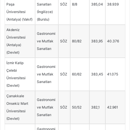
Paşa
Sanatları
SÖZ
8/8
385,04
38.939
Üniversitesi
(İngilizce)
(Antalya) (Vakıf)
(Burslu)
Akdeniz
Gastronomi
Üniversitesi
ve Mutfak
SÖZ
80/82
383,95
40.376
(Antalya)
Sanatları
(Devlet)
İzmir Katip
Gastronomi
Çelebi
ve Mutfak
SÖZ
60/62
383,45
41.075
Üniversitesi
Sanatları
(Devlet)
Çanakkale
Gastronomi
Onsekiz Mart
ve Mutfak
SÖZ
50/52
382,1
42.961
Üniversitesi
Sanatları
(Devlet)
Gastronomi