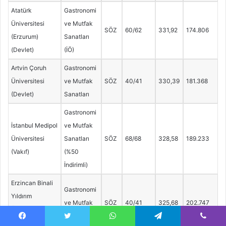
Atatürk
Gastronomi
Üniversitesi
ve Mutfak
SÖZ
60/62
331,92
174.806
(Erzurum)
Sanatları
(Devlet)
(İÖ)
Artvin Çoruh
Gastronomi
Üniversitesi
ve Mutfak
SÖZ
40/41
330,39
181.368
(Devlet)
Sanatları
Gastronomi
İstanbul Medipol
ve Mutfak
Üniversitesi
Sanatları
SÖZ
68/68
328,58
189.233
(Vakıf)
(%50
İndirimli)
Erzincan Binali
Gastronomi
Yıldırım
ve Mutfak
SÖZ
40/41
325,68
202.747
Üniversitesi
Sanatları
(Devlet)