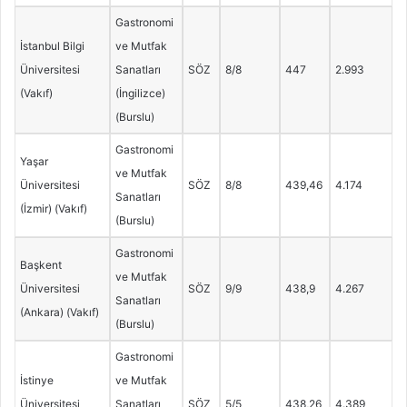
Gastronomi
İstanbul Bilgi
ve Mutfak
Üniversitesi
Sanatları
SÖZ
8/8
447
2.993
(Vakıf)
(İngilizce)
(Burslu)
Gastronomi
Yaşar
ve Mutfak
Üniversitesi
SÖZ
8/8
439,46
4.174
Sanatları
(İzmir) (Vakıf)
(Burslu)
Gastronomi
Başkent
ve Mutfak
Üniversitesi
SÖZ
9/9
438,9
4.267
Sanatları
(Ankara) (Vakıf)
(Burslu)
Gastronomi
İstinye
ve Mutfak
Üniversitesi
Sanatları
SÖZ
5/5
438,26
4.389