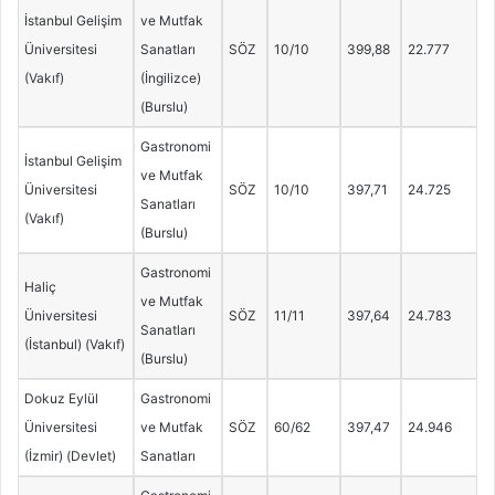
İstanbul Gelişim
ve Mutfak
Üniversitesi
Sanatları
SÖZ
10/10
399,88
22.777
(Vakıf)
(İngilizce)
(Burslu)
Gastronomi
İstanbul Gelişim
ve Mutfak
Üniversitesi
SÖZ
10/10
397,71
24.725
Sanatları
(Vakıf)
(Burslu)
Gastronomi
Haliç
ve Mutfak
Üniversitesi
SÖZ
11/11
397,64
24.783
Sanatları
(İstanbul) (Vakıf)
(Burslu)
Dokuz Eylül
Gastronomi
Üniversitesi
ve Mutfak
SÖZ
60/62
397,47
24.946
(İzmir) (Devlet)
Sanatları