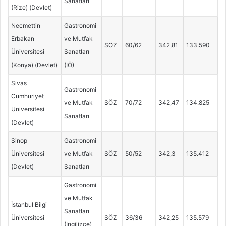
Sanatları
(Rize) (Devlet)
Necmettin
Gastronomi
Erbakan
ve Mutfak
SÖZ
60/62
342,81
133.590
Üniversitesi
Sanatları
(Konya) (Devlet)
(İÖ)
Sivas
Gastronomi
Cumhuriyet
ve Mutfak
SÖZ
70/72
342,47
134.825
Üniversitesi
Sanatları
(Devlet)
Sinop
Gastronomi
Üniversitesi
ve Mutfak
SÖZ
50/52
342,3
135.412
(Devlet)
Sanatları
Gastronomi
ve Mutfak
İstanbul Bilgi
Sanatları
Üniversitesi
SÖZ
36/36
342,25
135.579
(İngilizce)