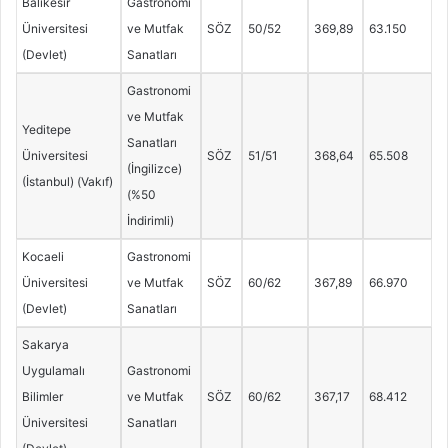
Balıkesir
Gastronomi
Üniversitesi
ve Mutfak
SÖZ
50/52
369,89
63.150
(Devlet)
Sanatları
Gastronomi
ve Mutfak
Yeditepe
Sanatları
Üniversitesi
SÖZ
51/51
368,64
65.508
(İngilizce)
(İstanbul) (Vakıf)
(%50
İndirimli)
Kocaeli
Gastronomi
Üniversitesi
ve Mutfak
SÖZ
60/62
367,89
66.970
(Devlet)
Sanatları
Sakarya
Uygulamalı
Gastronomi
Bilimler
ve Mutfak
SÖZ
60/62
367,17
68.412
Üniversitesi
Sanatları