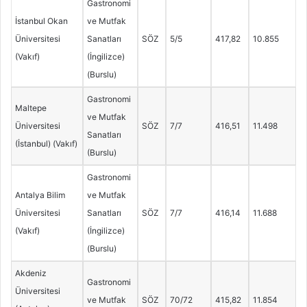
Gastronomi
İstanbul Okan
ve Mutfak
Üniversitesi
Sanatları
SÖZ
5/5
417,82
10.855
(Vakıf)
(İngilizce)
(Burslu)
Gastronomi
Maltepe
ve Mutfak
Üniversitesi
SÖZ
7/7
416,51
11.498
Sanatları
(İstanbul) (Vakıf)
(Burslu)
Gastronomi
Antalya Bilim
ve Mutfak
Üniversitesi
Sanatları
SÖZ
7/7
416,14
11.688
(Vakıf)
(İngilizce)
(Burslu)
Akdeniz
Gastronomi
Üniversitesi
ve Mutfak
SÖZ
70/72
415,82
11.854