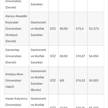
Üniversitesi
Sanatları
(Devlet)
Alanya Alaaddin
Keykubat
Gastronomi
Üniversitesi
ve Mutfak
SÖZ
60/62
375,4
53.373
(Antalya)
Sanatları
(Devlet)
Gaziantep
Gastronomi
Üniversitesi
ve Mutfak
SÖZ
60/62
374,67
54.650
(Devlet)
Sanatları
Gastronomi
Antalya Akev
ve Mutfak
Üniversitesi
SÖZ
6/6
374,52
54.920
Sanatları
(Vakıf)
(Burslu)
Hasan Kalyoncu
Gastronomi
Üniversitesi
ve Mutfak
SÖZ
10/10
374,16
55.493