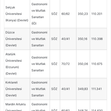
Gastronomi
Selçuk
ve Mutfak
Üniversitesi
SÖZ
60/62
350,23
110.201
Sanatları
(Konya) (Devlet)
(İÖ)
Düzce
Gastronomi
Üniversitesi
ve Mutfak
SÖZ
40/41
350,16
110.398
(Devlet)
Sanatları
Atatürk
Gastronomi
Üniversitesi
ve Mutfak
SÖZ
70/72
350,06
110.675
(Erzurum)
Sanatları
(Devlet)
Kırklareli
Gastronomi
Üniversitesi
ve Mutfak
SÖZ
40/41
349,83
111.341
(Devlet)
Sanatları
Mardin Artuklu
Gastronomi
Üniversitesi
ve Mutfak
SÖZ
60/62
348,74
114.630