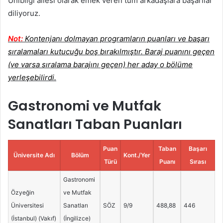
Unibilgi ailesi olarak emek veren tüm arkadaşlara başarılar
diliyoruz.
Not:
Kontenjanı dolmayan programların puanları ve başarı
sıralamaları kutucuğu boş bırakılmıştır. Baraj puanını geçen
(ve varsa sıralama barajını geçen) her aday o bölüme
yerleşebilirdi.
Gastronomi ve Mutfak
Sanatları Taban Puanları
Puan
Taban
Başarı
Üniversite Adı
Bölüm
Kont./Yer
Türü
Puanı
Sırası
Gastronomi
Özyeğin
ve Mutfak
Üniversitesi
Sanatları
SÖZ
9/9
488,88
446
(İstanbul) (Vakıf)
(İngilizce)