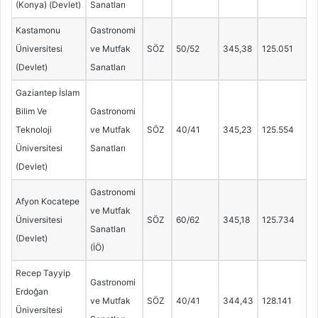
(Konya) (Devlet)
Sanatları
Kastamonu
Gastronomi
Üniversitesi
ve Mutfak
SÖZ
50/52
345,38
125.051
(Devlet)
Sanatları
Gaziantep İslam
Bilim Ve
Gastronomi
Teknoloji
ve Mutfak
SÖZ
40/41
345,23
125.554
Üniversitesi
Sanatları
(Devlet)
Gastronomi
Afyon Kocatepe
ve Mutfak
Üniversitesi
SÖZ
60/62
345,18
125.734
Sanatları
(Devlet)
(İÖ)
Recep Tayyip
Gastronomi
Erdoğan
ve Mutfak
SÖZ
40/41
344,43
128.141
Üniversitesi