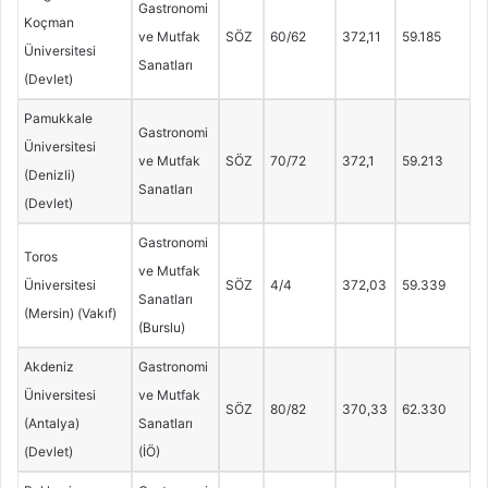
Gastronomi
Koçman
ve Mutfak
SÖZ
60/62
372,11
59.185
Üniversitesi
Sanatları
(Devlet)
Pamukkale
Gastronomi
Üniversitesi
ve Mutfak
SÖZ
70/72
372,1
59.213
(Denizli)
Sanatları
(Devlet)
Gastronomi
Toros
ve Mutfak
Üniversitesi
SÖZ
4/4
372,03
59.339
Sanatları
(Mersin) (Vakıf)
(Burslu)
Akdeniz
Gastronomi
Üniversitesi
ve Mutfak
SÖZ
80/82
370,33
62.330
(Antalya)
Sanatları
(Devlet)
(İÖ)