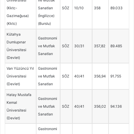
Üniversitesi
ve Mutfak
(Kktc-
Sanatları
SÖZ
10/10
358
89.033
Gazimağusa)
(İngilizce)
(Kktc)
(Burslu)
Kütahya
Gastronomi
Dumlupınar
ve Mutfak
SÖZ
30/31
357,82
89.485
Üniversitesi
Sanatları
(Devlet)
Van Yüzüncü Yıl
Gastronomi
Üniversitesi
ve Mutfak
SÖZ
40/41
356,94
91.755
(Devlet)
Sanatları
Hatay Mustafa
Gastronomi
Kemal
ve Mutfak
SÖZ
40/41
356,02
94.136
Üniversitesi
Sanatları
(Devlet)
Gastronomi