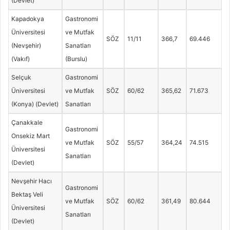
(Devlet)
Kapadokya
Gastronomi
Üniversitesi
ve Mutfak
SÖZ
11/11
366,7
69.446
(Nevşehir)
Sanatları
(Vakıf)
(Burslu)
Selçuk
Gastronomi
Üniversitesi
ve Mutfak
SÖZ
60/62
365,62
71.673
(Konya) (Devlet)
Sanatları
Çanakkale
Gastronomi
Onsekiz Mart
ve Mutfak
SÖZ
55/57
364,24
74.515
Üniversitesi
Sanatları
(Devlet)
Nevşehir Hacı
Gastronomi
Bektaş Veli
ve Mutfak
SÖZ
60/62
361,49
80.644
Üniversitesi
Sanatları
(Devlet)