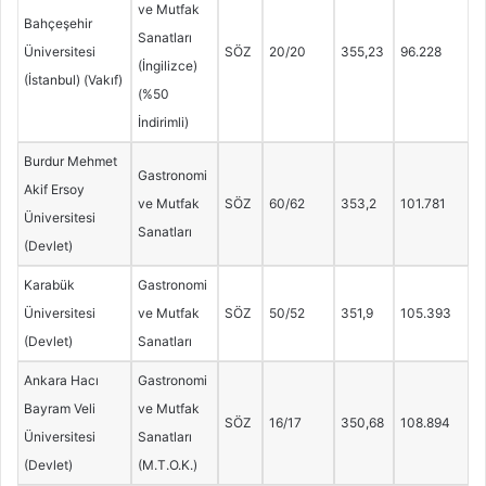
ve Mutfak
Bahçeşehir
Sanatları
Üniversitesi
SÖZ
20/20
355,23
96.228
(İngilizce)
(İstanbul) (Vakıf)
(%50
İndirimli)
Burdur Mehmet
Gastronomi
Akif Ersoy
ve Mutfak
SÖZ
60/62
353,2
101.781
Üniversitesi
Sanatları
(Devlet)
Karabük
Gastronomi
Üniversitesi
ve Mutfak
SÖZ
50/52
351,9
105.393
(Devlet)
Sanatları
Ankara Hacı
Gastronomi
Bayram Veli
ve Mutfak
SÖZ
16/17
350,68
108.894
Üniversitesi
Sanatları
(Devlet)
(M.T.O.K.)