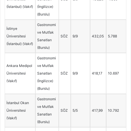
(İstanbul) (Vakıf)
(İngilizce)
(Burslu)
Gastronomi
İstinye
ve Mutfak
Üniversitesi
SÖZ
9/9
432,05
5.788
Sanatları
(İstanbul) (Vakıf)
(Burslu)
Gastronomi
Ankara Medipol
ve Mutfak
Üniversitesi
Sanatları
SÖZ
9/9
418,17
10.697
(Vakıf)
(İngilizce)
(Burslu)
Gastronomi
İstanbul Okan
ve Mutfak
Üniversitesi
SÖZ
5/5
417,99
10.792
Sanatları
(Vakıf)
(Burslu)