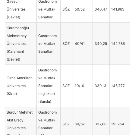
Giresun
Gastronomi
Üniversitesi
ve Mutfak
SÖZ
50/52
340,47
141.965
(Devlet)
Sanatları
Karamanoğlu
Mehmetbey
Gastronomi
Üniversitesi
ve Mutfak
SÖZ
40/41
340,25
142.786
(Karaman)
Sanatları
(Devlet)
Gastronomi
Girne Amerikan
ve Mutfak
Üniversitesi
Sanatları
SÖZ
10/10
339,13
146.777
(Kktc)
(İngilizce)
(Burslu)
Burdur Mehmet
Gastronomi
Akif Ersoy
ve Mutfak
SÖZ
60/62
337,88
151.254
Üniversitesi
Sanatları