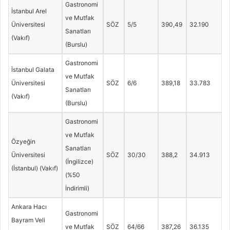
Gastronomi
İstanbul Arel
ve Mutfak
Üniversitesi
SÖZ
5/5
390,49
32.190
Sanatları
(Vakıf)
(Burslu)
Gastronomi
İstanbul Galata
ve Mutfak
Üniversitesi
SÖZ
6/6
389,18
33.783
Sanatları
(Vakıf)
(Burslu)
Gastronomi
ve Mutfak
Özyeğin
Sanatları
Üniversitesi
SÖZ
30/30
388,2
34.913
(İngilizce)
(İstanbul) (Vakıf)
(%50
İndirimli)
Ankara Hacı
Gastronomi
Bayram Veli
ve Mutfak
SÖZ
64/66
387,26
36.135