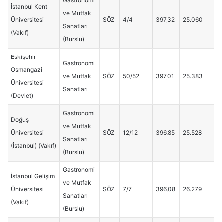
Gastronomi
İstanbul Kent
ve Mutfak
Üniversitesi
SÖZ
4/4
397,32
25.060
Sanatları
(Vakıf)
(Burslu)
Eskişehir
Gastronomi
Osmangazi
ve Mutfak
SÖZ
50/52
397,01
25.383
Üniversitesi
Sanatları
(Devlet)
Gastronomi
Doğuş
ve Mutfak
Üniversitesi
SÖZ
12/12
396,85
25.528
Sanatları
(İstanbul) (Vakıf)
(Burslu)
Gastronomi
İstanbul Gelişim
ve Mutfak
Üniversitesi
SÖZ
7/7
396,08
26.279
Sanatları
(Vakıf)
(Burslu)