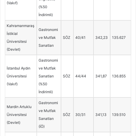
(Vakıf)
(%50
İndirimli)
Kahramanmaraş
Gastronomi
İstiklal
ve Mutfak
SÖZ
40/41
342,23
135.627
Üniversitesi
Sanatları
(Devlet)
Gastronomi
İstanbul Aydın
ve Mutfak
Üniversitesi
Sanatları
SÖZ
44/44
341,87
136.855
(Vakıf)
(%50
İndirimli)
Gastronomi
Mardin Artuklu
ve Mutfak
Üniversitesi
SÖZ
30/31
341,13
139.510
Sanatları
(Devlet)
(İÖ)