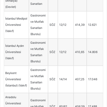
(Antalya)
Sanatları
(Devlet)
Gastronomi
İstanbul Medipol
ve Mutfak
Üniversitesi
SÖZ
12/12
414,39
12.621
Sanatları
(Vakıf)
(Burslu)
Gastronomi
İstanbul Aydın
ve Mutfak
Üniversitesi
SÖZ
12/12
410,65
14.806
Sanatları
(Vakıf)
(Burslu)
Gastronomi
Beykent
ve Mutfak
Üniversitesi
SÖZ
14/14
407,25
17.046
Sanatları
(İstanbul) (Vakıf)
(Burslu)
Anadolu
Gastronomi
Üniversitesi
ve Mutfak
SÖZ
60/62
406,59
17.488