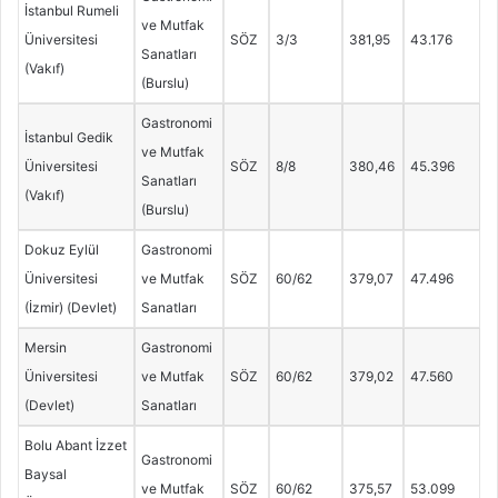
İstanbul Rumeli
ve Mutfak
Üniversitesi
SÖZ
3/3
381,95
43.176
Sanatları
(Vakıf)
(Burslu)
Gastronomi
İstanbul Gedik
ve Mutfak
Üniversitesi
SÖZ
8/8
380,46
45.396
Sanatları
(Vakıf)
(Burslu)
Dokuz Eylül
Gastronomi
Üniversitesi
ve Mutfak
SÖZ
60/62
379,07
47.496
(İzmir) (Devlet)
Sanatları
Mersin
Gastronomi
Üniversitesi
ve Mutfak
SÖZ
60/62
379,02
47.560
(Devlet)
Sanatları
Bolu Abant İzzet
Gastronomi
Baysal
ve Mutfak
SÖZ
60/62
375,57
53.099