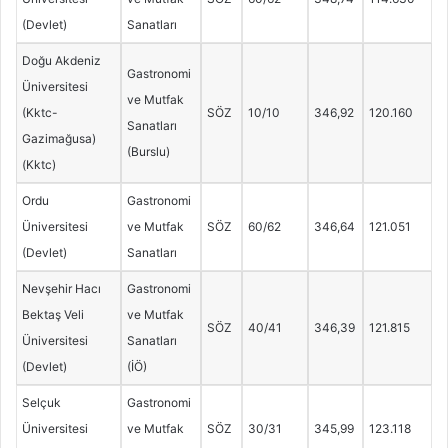
(Devlet)
Sanatları
Doğu Akdeniz
Gastronomi
Üniversitesi
ve Mutfak
(Kktc-
SÖZ
10/10
346,92
120.160
Sanatları
Gazimağusa)
(Burslu)
(Kktc)
Ordu
Gastronomi
Üniversitesi
ve Mutfak
SÖZ
60/62
346,64
121.051
(Devlet)
Sanatları
Nevşehir Hacı
Gastronomi
Bektaş Veli
ve Mutfak
SÖZ
40/41
346,39
121.815
Üniversitesi
Sanatları
(Devlet)
(İÖ)
Selçuk
Gastronomi
Üniversitesi
ve Mutfak
SÖZ
30/31
345,99
123.118