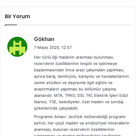
Bir Yorum
d
Gökhan
e
7 Mayıs 2020, 12:57
d
Her türlü liği madenin aranması bulunması,
i
rezervlerin özelliklerinin tespiti ve işletmeye
k
başlanmaısndan önce arazi çalışmaları yapılması,
i
ayrıca baraj, demiryolu, karayolu ve havaalanlarının
:
zemin etüdleri ve depremle ilgili eğitim ve
araştırmaların yapılması bu bölümün çalışma
alanlarıdır. MTA, TPAO, DSİ, TKİ, Elektrik İşleri Edüt
İdaresi, YSE, belediyeler, özel maden ve sondaj
şirketlerinde çalışılabilir.
Programın Amacı: Jeofizik mühendisliği programı
petrol, her çeşit maden ve endüstriyel minerallerin
aranması, bulunan rezervlerin özelliklerinin
saptanması ve maden mühendisleri tarafından