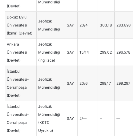
Mühendisliği
(Devlet)
Dokuz Eylül
Jeofizik
Üniversitesi
SAY
20/4
303,18
283.898
Mühendisliği
(İzmir) (Devlet)
Ankara
Jeofizik
Üniversitesi
Mühendisliği
SAY
15/14
299,02
296.578
(Devlet)
(İngilizce)
İstanbul
Üniversitesi-
Jeofizik
SAY
20/6
298,17
299.297
Cerrahpaşa
Mühendisliği
(Devlet)
İstanbul
Jeofizik
Üniversitesi-
Mühendisliği
SAY
2/—
–
—
Cerrahpaşa
(KKTC
(Devlet)
Uyruklu)