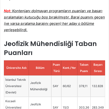
Not:
Kontenjanı dolmayan programların puanları ve başarı
sıralamaları kutucuğu boş bırakılmıştır. Baraj puanını geçen
(ve varsa sıralama barajını geçen) her aday o bölüme
yerleşebilirdi.
Jeofizik Mühendisliği Taban
Puanları
Puan
Taban
Başarı
Üniversite Adı
Bölüm
Kont./Yer
Türü
Puanı
Sırası
İstanbul Teknik
Jeofizik
Üniversitesi
SAY
60/62
378,11
132.828
Mühendisliği
(Devlet)
Kocaeli
Jeofizik
Üniversitesi
SAY
15/3
303,36
283.349