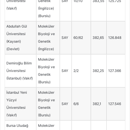
Üniversitesi
Genetik
SAY
10/10
383,55
125.725
(Vakıf)
(İngilizce)
(Burslu)
Abdullah Gül
Moleküler
Üniversitesi
Biyoloji ve
SAY
60/62
382,65
126.848
(Kayseri)
Genetik
(Devlet)
(İngilizce)
Moleküler
Demiroğlu Bilim
Biyoloji ve
Üniversitesi
SAY
2/2
382,25
127.366
Genetik
(İstanbul) (Vakıf)
(Burslu)
İstanbul Yeni
Moleküler
Yüzyıl
Biyoloji ve
SAY
6/6
382,1
127.546
Üniversitesi
Genetik
(Vakıf)
(Burslu)
Bursa Uludağ
Moleküler