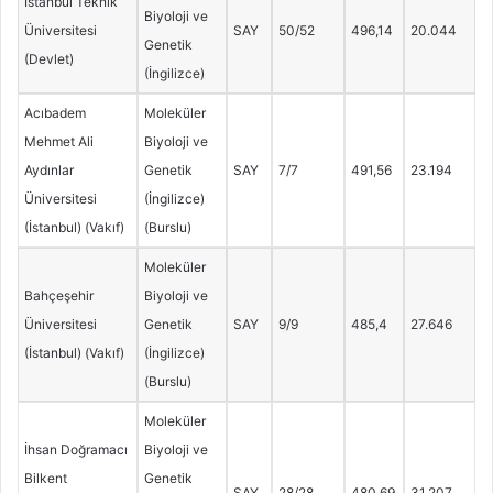
İstanbul Teknik
Biyoloji ve
Üniversitesi
SAY
50/52
496,14
20.044
Genetik
(Devlet)
(İngilizce)
Acıbadem
Moleküler
Mehmet Ali
Biyoloji ve
Aydınlar
Genetik
SAY
7/7
491,56
23.194
Üniversitesi
(İngilizce)
(İstanbul) (Vakıf)
(Burslu)
Moleküler
Bahçeşehir
Biyoloji ve
Üniversitesi
Genetik
SAY
9/9
485,4
27.646
(İstanbul) (Vakıf)
(İngilizce)
(Burslu)
Moleküler
İhsan Doğramacı
Biyoloji ve
Bilkent
Genetik
SAY
28/28
480,69
31.207