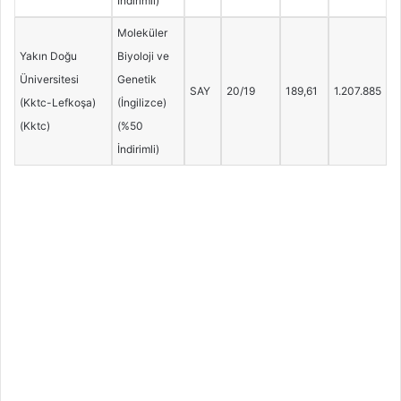
İndirimli)
Moleküler
Yakın Doğu
Biyoloji ve
Üniversitesi
Genetik
SAY
20/19
189,61
1.207.885
(Kktc-Lefkoşa)
(İngilizce)
(Kktc)
(%50
İndirimli)