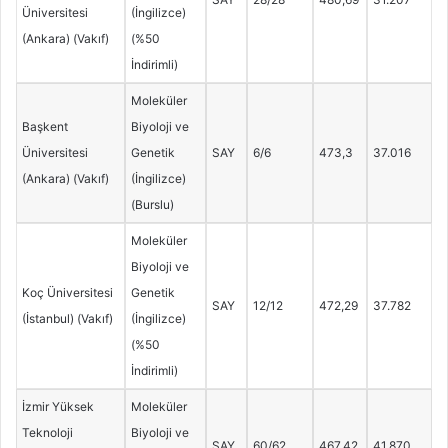
Üniversitesi
(İngilizce)
(Ankara) (Vakıf)
(%50
İndirimli)
Moleküler
Başkent
Biyoloji ve
Üniversitesi
Genetik
SAY
6/6
473,3
37.016
(Ankara) (Vakıf)
(İngilizce)
(Burslu)
Moleküler
Biyoloji ve
Koç Üniversitesi
Genetik
SAY
12/12
472,29
37.782
(İstanbul) (Vakıf)
(İngilizce)
(%50
İndirimli)
İzmir Yüksek
Moleküler
Teknoloji
Biyoloji ve
SAY
60/62
467,42
41.870