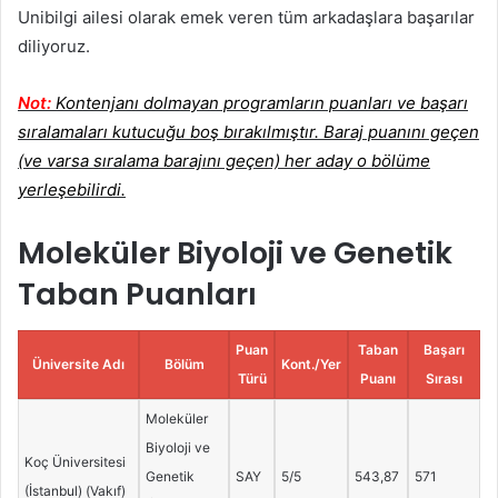
Unibilgi ailesi olarak emek veren tüm arkadaşlara başarılar
diliyoruz.
Not:
Kontenjanı dolmayan programların puanları ve başarı
sıralamaları kutucuğu boş bırakılmıştır. Baraj puanını geçen
(ve varsa sıralama barajını geçen) her aday o bölüme
yerleşebilirdi.
Moleküler Biyoloji ve Genetik
Taban Puanları
Puan
Taban
Başarı
Üniversite Adı
Bölüm
Kont./Yer
Türü
Puanı
Sırası
Moleküler
Biyoloji ve
Koç Üniversitesi
Genetik
SAY
5/5
543,87
571
(İstanbul) (Vakıf)