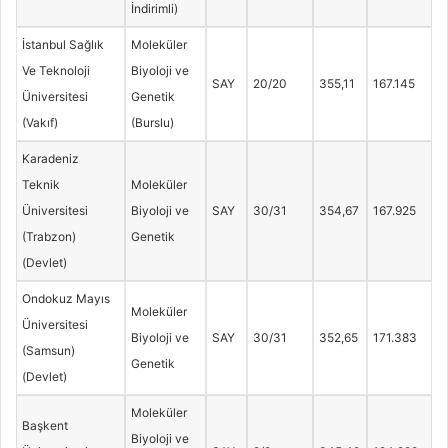
İndirimli)
İstanbul Sağlık
Moleküler
Ve Teknoloji
Biyoloji ve
SAY
20/20
355,11
167.145
Üniversitesi
Genetik
(Vakıf)
(Burslu)
Karadeniz
Teknik
Moleküler
Üniversitesi
Biyoloji ve
SAY
30/31
354,67
167.925
(Trabzon)
Genetik
(Devlet)
Ondokuz Mayıs
Moleküler
Üniversitesi
Biyoloji ve
SAY
30/31
352,65
171.383
(Samsun)
Genetik
(Devlet)
Moleküler
Başkent
Biyoloji ve