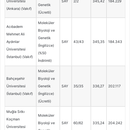
Üniversitesi
SAY
2/2
345,42
184.229
Genetik
(Ankara) (Vakıf)
(Ücretli)
Moleküler
Acıbadem
Biyoloji ve
Mehmet Ali
Genetik
Aydınlar
SAY
43/43
345,35
184.343
(İngilizce)
Üniversitesi
(%50
(İstanbul) (Vakıf)
İndirimli)
Moleküler
Bahçeşehir
Biyoloji ve
Üniversitesi
Genetik
SAY
35/35
336,27
202.117
(İstanbul) (Vakıf)
(İngilizce)
(Ücretli)
Muğla Sıtkı
Moleküler
Koçman
Biyoloji ve
SAY
60/62
335,24
204.242
Üniversitesi