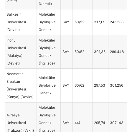
(Ücretli)
Balıkesir
Moleküler
Üniversitesi
Biyoloji ve
SAY
50/52
317,17
245.588
(Devlet)
Genetik
İnönü
Moleküler
Üniversitesi
Biyoloji ve
SAY
50/52
301,35
289.448
(Malatya)
Genetik
(Devlet)
(İngilizce)
Necmettin
Moleküler
Erbakan
Biyoloji ve
SAY
60/62
297,53
301.256
Üniversitesi
Genetik
(Konya) (Devlet)
Moleküler
Avrasya
Biyoloji ve
Üniversitesi
Genetik
SAY
4/4
295,74
307.143
(Trabzon) (Vakıf)
(İngilizce)