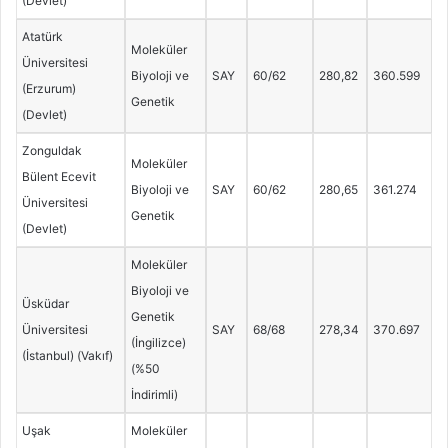
(Devlet)
Atatürk
Moleküler
Üniversitesi
Biyoloji ve
SAY
60/62
280,82
360.599
(Erzurum)
Genetik
(Devlet)
Zonguldak
Moleküler
Bülent Ecevit
Biyoloji ve
SAY
60/62
280,65
361.274
Üniversitesi
Genetik
(Devlet)
Moleküler
Biyoloji ve
Üsküdar
Genetik
Üniversitesi
SAY
68/68
278,34
370.697
(İngilizce)
(İstanbul) (Vakıf)
(%50
İndirimli)
Uşak
Moleküler