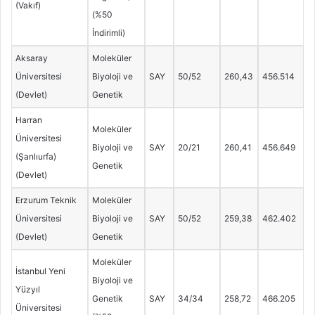
(Vakıf)
(%50
İndirimli)
Aksaray
Moleküler
Üniversitesi
Biyoloji ve
SAY
50/52
260,43
456.514
(Devlet)
Genetik
Harran
Moleküler
Üniversitesi
Biyoloji ve
SAY
20/21
260,41
456.649
(Şanlıurfa)
Genetik
(Devlet)
Erzurum Teknik
Moleküler
Üniversitesi
Biyoloji ve
SAY
50/52
259,38
462.402
(Devlet)
Genetik
Moleküler
İstanbul Yeni
Biyoloji ve
Yüzyıl
Genetik
SAY
34/34
258,72
466.205
Üniversitesi