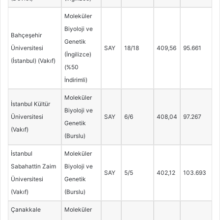
Moleküler
Biyoloji ve
Bahçeşehir
Genetik
Üniversitesi
SAY
18/18
409,56
95.661
(İngilizce)
(İstanbul) (Vakıf)
(%50
İndirimli)
Moleküler
İstanbul Kültür
Biyoloji ve
Üniversitesi
SAY
6/6
408,04
97.267
Genetik
(Vakıf)
(Burslu)
İstanbul
Moleküler
Sabahattin Zaim
Biyoloji ve
SAY
5/5
402,12
103.693
Üniversitesi
Genetik
(Vakıf)
(Burslu)
Çanakkale
Moleküler