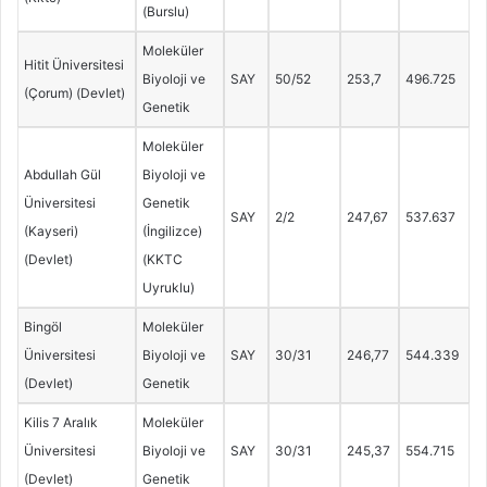
(Burslu)
Moleküler
Hitit Üniversitesi
Biyoloji ve
SAY
50/52
253,7
496.725
(Çorum) (Devlet)
Genetik
Moleküler
Abdullah Gül
Biyoloji ve
Üniversitesi
Genetik
SAY
2/2
247,67
537.637
(Kayseri)
(İngilizce)
(Devlet)
(KKTC
Uyruklu)
Bingöl
Moleküler
Üniversitesi
Biyoloji ve
SAY
30/31
246,77
544.339
(Devlet)
Genetik
Kilis 7 Aralık
Moleküler
Üniversitesi
Biyoloji ve
SAY
30/31
245,37
554.715
(Devlet)
Genetik