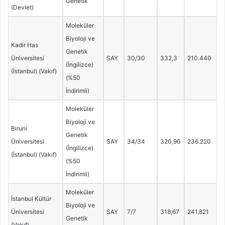
Genetik
(Devlet)
Moleküler
Biyoloji ve
Kadir Has
Genetik
Üniversitesi
SAY
30/30
332,3
210.440
(İngilizce)
(İstanbul) (Vakıf)
(%50
İndirimli)
Moleküler
Biyoloji ve
Biruni
Genetik
Üniversitesi
SAY
34/34
320,96
236.220
(İngilizce)
(İstanbul) (Vakıf)
(%50
İndirimli)
Moleküler
İstanbul Kültür
Biyoloji ve
Üniversitesi
SAY
7/7
318,67
241.821
Genetik
(Vakıf)