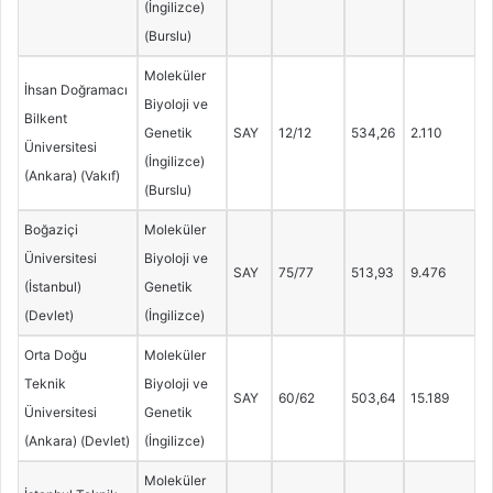
(İngilizce)
(Burslu)
Moleküler
İhsan Doğramacı
Biyoloji ve
Bilkent
Genetik
SAY
12/12
534,26
2.110
Üniversitesi
(İngilizce)
(Ankara) (Vakıf)
(Burslu)
Boğaziçi
Moleküler
Üniversitesi
Biyoloji ve
SAY
75/77
513,93
9.476
(İstanbul)
Genetik
(Devlet)
(İngilizce)
Orta Doğu
Moleküler
Teknik
Biyoloji ve
SAY
60/62
503,64
15.189
Üniversitesi
Genetik
(Ankara) (Devlet)
(İngilizce)
Moleküler