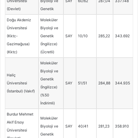
Üniversitesi
Biyoloji ve
SAY
60/62
287,04
337.148
(Devlet)
Genetik
Doğu Akdeniz
Moleküler
Üniversitesi
Biyoloji ve
(Kktc-
Genetik
SAY
10/10
285,22
343.692
Gazimağusa)
(İngilizce)
(Kktc)
(Ücretli)
Moleküler
Biyoloji ve
Haliç
Genetik
Üniversitesi
SAY
51/51
284,88
344.935
(İngilizce)
(İstanbul) (Vakıf)
(%50
İndirimli)
Burdur Mehmet
Moleküler
Akif Ersoy
Biyoloji ve
SAY
40/41
281,23
358.910
Üniversitesi
Genetik