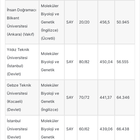
Moleküler
İhsan Doğramacı
Biyoloji ve
Bilkent
Genetik
SAY
20/20
456,5
50.945
Üniversitesi
(İngilizce)
(Ankara) (Vakıf)
(Ücretli)
Yıldız Teknik
Moleküler
Üniversitesi
Biyoloji ve
SAY
80/82
450,04
56.555
(İstanbul)
Genetik
(Devlet)
Gebze Teknik
Moleküler
Üniversitesi
Biyoloji ve
SAY
70/72
441,37
64.346
(Kocaeli)
Genetik
(Devlet)
(İngilizce)
İstanbul
Moleküler
Üniversitesi
Biyoloji ve
SAY
60/62
439,06
66.438
(Devlet)
Genetik