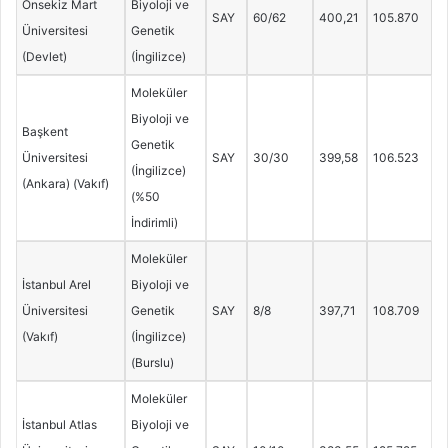
Onsekiz Mart
Biyoloji ve
SAY
60/62
400,21
105.870
Üniversitesi
Genetik
(Devlet)
(İngilizce)
Moleküler
Biyoloji ve
Başkent
Genetik
Üniversitesi
SAY
30/30
399,58
106.523
(İngilizce)
(Ankara) (Vakıf)
(%50
İndirimli)
Moleküler
İstanbul Arel
Biyoloji ve
Üniversitesi
Genetik
SAY
8/8
397,71
108.709
(Vakıf)
(İngilizce)
(Burslu)
Moleküler
İstanbul Atlas
Biyoloji ve