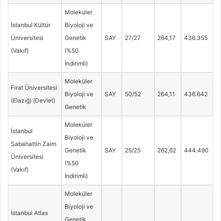
Moleküler
İstanbul Kültür
Biyoloji ve
Üniversitesi
Genetik
SAY
27/27
264,17
436.355
(Vakıf)
(%50
İndirimli)
Moleküler
Fırat Üniversitesi
Biyoloji ve
SAY
50/52
264,11
436.642
(Elazığ) (Devlet)
Genetik
Moleküler
İstanbul
Biyoloji ve
Sabahattin Zaim
Genetik
SAY
25/25
262,62
444.490
Üniversitesi
(%50
(Vakıf)
İndirimli)
Moleküler
Biyoloji ve
İstanbul Atlas
Genetik