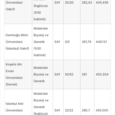
Üniversitesi
SAY
20/20
262,43
445.459
(İngilizce)
(Vakıf)
(%50
İndirimli)
Moleküler
Demiroğlu Bilim
Biyoloji ve
Üniversitesi
Genetik
SAY
5/5
261,76
449.121
(İstanbul) (Vakıf)
(%50
İndirimli)
Kırşehir Ahi
Moleküler
Evran
Biyoloji ve
SAY
50/52
261
453.304
Üniversitesi
Genetik
(Devlet)
Moleküler
Biyoloji ve
İstanbul Arel
Genetik
Üniversitesi
SAY
22/22
260,7
455.000
(İngilizce)