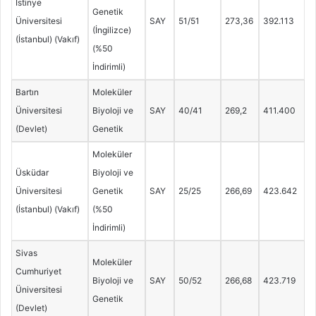
İstinye
Genetik
Üniversitesi
SAY
51/51
273,36
392.113
(İngilizce)
(İstanbul) (Vakıf)
(%50
İndirimli)
Bartın
Moleküler
Üniversitesi
Biyoloji ve
SAY
40/41
269,2
411.400
(Devlet)
Genetik
Moleküler
Üsküdar
Biyoloji ve
Üniversitesi
Genetik
SAY
25/25
266,69
423.642
(İstanbul) (Vakıf)
(%50
İndirimli)
Sivas
Moleküler
Cumhuriyet
Biyoloji ve
SAY
50/52
266,68
423.719
Üniversitesi
Genetik
(Devlet)