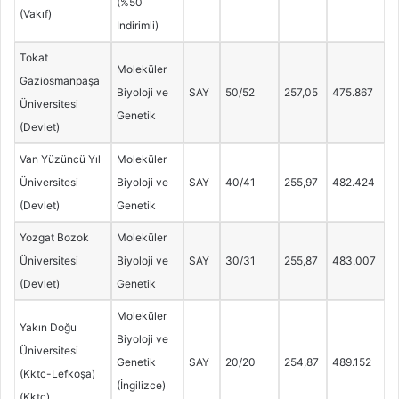
(%50
(Vakıf)
İndirimli)
Tokat
Moleküler
Gaziosmanpaşa
Biyoloji ve
SAY
50/52
257,05
475.867
Üniversitesi
Genetik
(Devlet)
Van Yüzüncü Yıl
Moleküler
Üniversitesi
Biyoloji ve
SAY
40/41
255,97
482.424
(Devlet)
Genetik
Yozgat Bozok
Moleküler
Üniversitesi
Biyoloji ve
SAY
30/31
255,87
483.007
(Devlet)
Genetik
Moleküler
Yakın Doğu
Biyoloji ve
Üniversitesi
Genetik
SAY
20/20
254,87
489.152
(Kktc-Lefkoşa)
(İngilizce)
(Kktc)