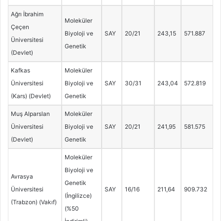
Ağrı İbrahim
Moleküler
Çeçen
Biyoloji ve
SAY
20/21
243,15
571.887
Üniversitesi
Genetik
(Devlet)
Kafkas
Moleküler
Üniversitesi
Biyoloji ve
SAY
30/31
243,04
572.819
(Kars) (Devlet)
Genetik
Muş Alparslan
Moleküler
Üniversitesi
Biyoloji ve
SAY
20/21
241,95
581.575
(Devlet)
Genetik
Moleküler
Biyoloji ve
Avrasya
Genetik
Üniversitesi
SAY
16/16
211,64
909.732
(İngilizce)
(Trabzon) (Vakıf)
(%50