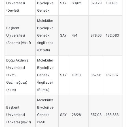
Üniversitesi
Biyoloji ve
SAY
60/62
379,29
131.185
(Devlet)
Genetik
Moleküler
Başkent
Biyoloji ve
Üniversitesi
Genetik
SAY
4/4
378,66
132.083
(Ankara) (Vakıf)
(İngilizce)
(Ücretli)
Doğu Akdeniz
Moleküler
Üniversitesi
Biyoloji ve
(Kktc-
Genetik
SAY
10/10
357,96
162.387
Gazimağusa)
(İngilizce)
(Kktc)
(Burslu)
Moleküler
Başkent
Biyoloji ve
Üniversitesi
Genetik
SAY
28/28
357,08
163.853
(Ankara) (Vakıf)
(%50