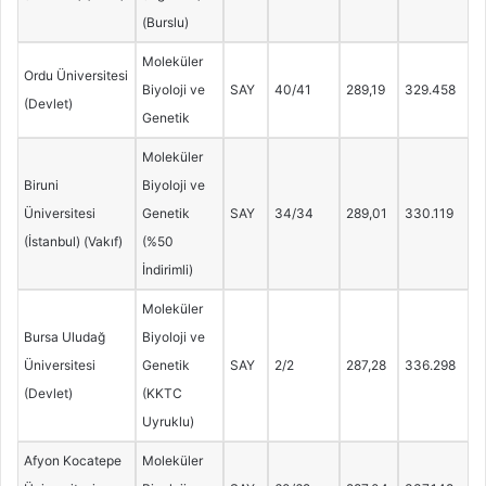
(Burslu)
Moleküler
Ordu Üniversitesi
Biyoloji ve
SAY
40/41
289,19
329.458
(Devlet)
Genetik
Moleküler
Biruni
Biyoloji ve
Üniversitesi
Genetik
SAY
34/34
289,01
330.119
(İstanbul) (Vakıf)
(%50
İndirimli)
Moleküler
Bursa Uludağ
Biyoloji ve
Üniversitesi
Genetik
SAY
2/2
287,28
336.298
(Devlet)
(KKTC
Uyruklu)
Afyon Kocatepe
Moleküler