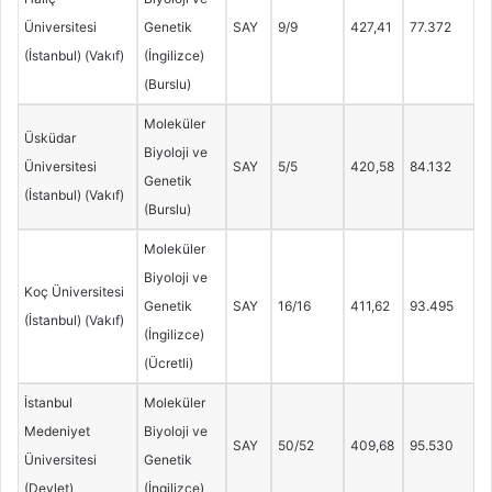
Üniversitesi
Genetik
SAY
9/9
427,41
77.372
(İstanbul) (Vakıf)
(İngilizce)
(Burslu)
Moleküler
Üsküdar
Biyoloji ve
Üniversitesi
SAY
5/5
420,58
84.132
Genetik
(İstanbul) (Vakıf)
(Burslu)
Moleküler
Biyoloji ve
Koç Üniversitesi
Genetik
SAY
16/16
411,62
93.495
(İstanbul) (Vakıf)
(İngilizce)
(Ücretli)
İstanbul
Moleküler
Medeniyet
Biyoloji ve
SAY
50/52
409,68
95.530
Üniversitesi
Genetik
(Devlet)
(İngilizce)