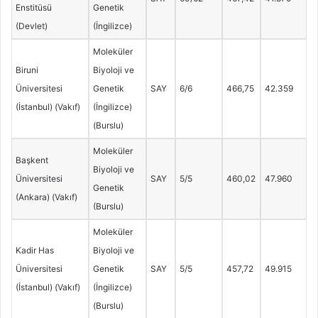
Enstitüsü
Genetik
(Devlet)
(İngilizce)
Moleküler
Biruni
Biyoloji ve
Üniversitesi
Genetik
SAY
6/6
466,75
42.359
(İstanbul) (Vakıf)
(İngilizce)
(Burslu)
Moleküler
Başkent
Biyoloji ve
Üniversitesi
SAY
5/5
460,02
47.960
Genetik
(Ankara) (Vakıf)
(Burslu)
Moleküler
Kadir Has
Biyoloji ve
Üniversitesi
Genetik
SAY
5/5
457,72
49.915
(İstanbul) (Vakıf)
(İngilizce)
(Burslu)