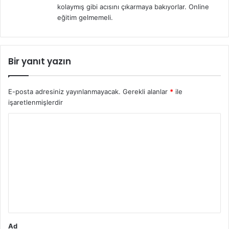
eğitim gelmemeli.
Bir yanıt yazın
E-posta adresiniz yayınlanmayacak.
Gerekli alanlar
*
ile
işaretlenmişlerdir
Y
o
r
u
m
*
Ad