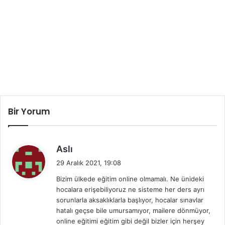
Bir Yorum
d
Aslı
e
29 Aralık 2021, 19:08
d
Bizim ülkede eğitim online olmamalı. Ne ünideki
i
hocalara erişebiliyoruz ne sisteme her ders ayrı
k
sorunlarla aksaklıklarla başlıyor, hocalar sınavlar
i
hatalı geçse bile umursamıyor, mailere dönmüyor,
:
online eğitimi eğitim gibi değil bizler için herşey
kolaymış gibi acısını çıkarmaya bakıyorlar. Online