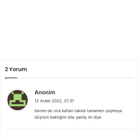
2 Yorum
d
Anonim
e
12 Aralık 2022, 21:31
d
benim de ona kafam takıldı tamamen şüpheye
i
düştüm baktığım site yanlış mı diye
k
i
: