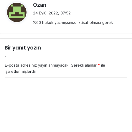
d
Ozan
e
24 Eylül 2022, 07:52
d
%60 hukuk yazmışsınız. İktisat olması gerek
i
k
i
:
Bir yanıt yazın
E-posta adresiniz yayınlanmayacak.
Gerekli alanlar
*
ile
işaretlenmişlerdir
Y
o
r
u
m
*