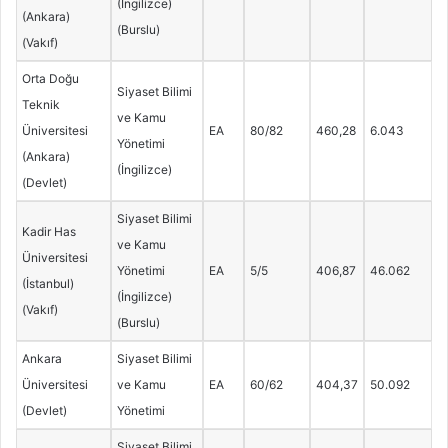
(İngilizce)
(Ankara)
(Burslu)
(Vakıf)
Orta Doğu
Siyaset Bilimi
Teknik
ve Kamu
Üniversitesi
EA
80/82
460,28
6.043
Yönetimi
(Ankara)
(İngilizce)
(Devlet)
Siyaset Bilimi
Kadir Has
ve Kamu
Üniversitesi
Yönetimi
EA
5/5
406,87
46.062
(İstanbul)
(İngilizce)
(Vakıf)
(Burslu)
Ankara
Siyaset Bilimi
Üniversitesi
ve Kamu
EA
60/62
404,37
50.092
(Devlet)
Yönetimi
Siyaset Bilimi