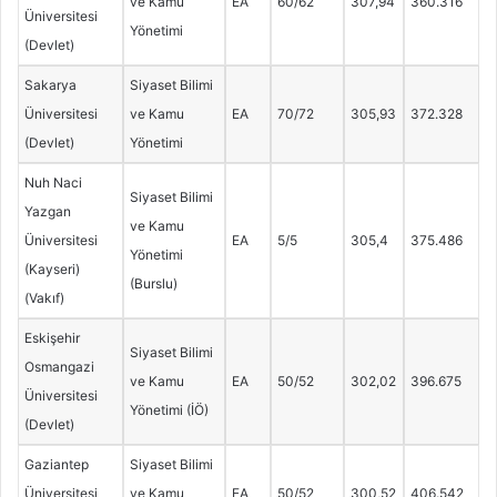
ve Kamu
EA
60/62
307,94
360.316
Üniversitesi
Yönetimi
(Devlet)
Sakarya
Siyaset Bilimi
Üniversitesi
ve Kamu
EA
70/72
305,93
372.328
(Devlet)
Yönetimi
Nuh Naci
Siyaset Bilimi
Yazgan
ve Kamu
Üniversitesi
EA
5/5
305,4
375.486
Yönetimi
(Kayseri)
(Burslu)
(Vakıf)
Eskişehir
Siyaset Bilimi
Osmangazi
ve Kamu
EA
50/52
302,02
396.675
Üniversitesi
Yönetimi (İÖ)
(Devlet)
Gaziantep
Siyaset Bilimi
Üniversitesi
ve Kamu
EA
50/52
300,52
406.542