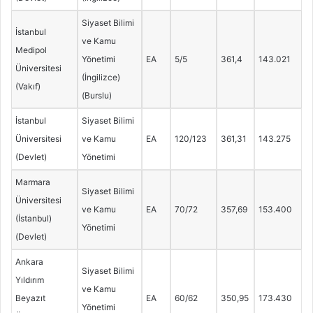
Siyaset Bilimi
İstanbul
ve Kamu
Medipol
Yönetimi
EA
5/5
361,4
143.021
Üniversitesi
(İngilizce)
(Vakıf)
(Burslu)
İstanbul
Siyaset Bilimi
Üniversitesi
ve Kamu
EA
120/123
361,31
143.275
(Devlet)
Yönetimi
Marmara
Siyaset Bilimi
Üniversitesi
ve Kamu
EA
70/72
357,69
153.400
(İstanbul)
Yönetimi
(Devlet)
Ankara
Siyaset Bilimi
Yıldırım
ve Kamu
Beyazıt
EA
60/62
350,95
173.430
Yönetimi