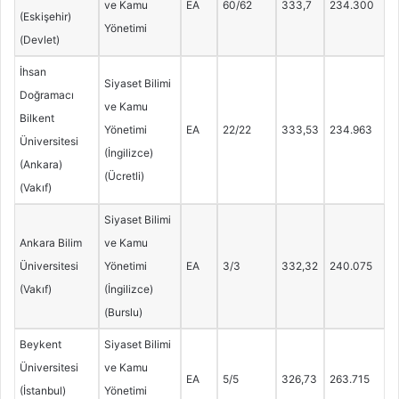
ve Kamu
EA
60/62
333,7
234.300
(Eskişehir)
Yönetimi
(Devlet)
İhsan
Siyaset Bilimi
Doğramacı
ve Kamu
Bilkent
Yönetimi
EA
22/22
333,53
234.963
Üniversitesi
(İngilizce)
(Ankara)
(Ücretli)
(Vakıf)
Siyaset Bilimi
Ankara Bilim
ve Kamu
Üniversitesi
Yönetimi
EA
3/3
332,32
240.075
(Vakıf)
(İngilizce)
(Burslu)
Beykent
Siyaset Bilimi
Üniversitesi
ve Kamu
EA
5/5
326,73
263.715
(İstanbul)
Yönetimi