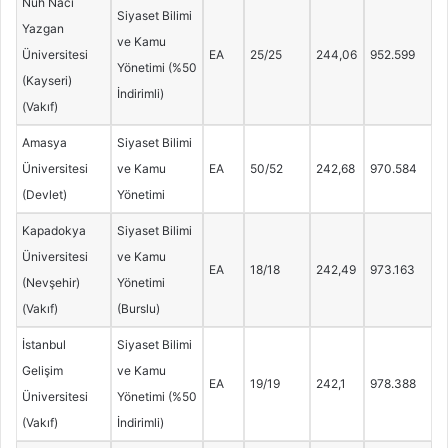
Nuh Naci
Siyaset Bilimi
Yazgan
ve Kamu
Üniversitesi
EA
25/25
244,06
952.599
Yönetimi (%50
(Kayseri)
İndirimli)
(Vakıf)
Amasya
Siyaset Bilimi
Üniversitesi
ve Kamu
EA
50/52
242,68
970.584
(Devlet)
Yönetimi
Kapadokya
Siyaset Bilimi
Üniversitesi
ve Kamu
EA
18/18
242,49
973.163
(Nevşehir)
Yönetimi
(Vakıf)
(Burslu)
İstanbul
Siyaset Bilimi
Gelişim
ve Kamu
EA
19/19
242,1
978.388
Üniversitesi
Yönetimi (%50
(Vakıf)
İndirimli)