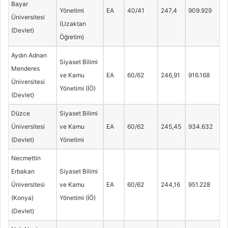
Bayar
Yönetimi
EA
40/41
247,4
909.929
Üniversitesi
(Uzaktan
(Devlet)
Öğretim)
Aydın Adnan
Siyaset Bilimi
Menderes
ve Kamu
EA
60/62
246,91
916.168
Üniversitesi
Yönetimi (İÖ)
(Devlet)
Düzce
Siyaset Bilimi
Üniversitesi
ve Kamu
EA
60/62
245,45
934.632
(Devlet)
Yönetimi
Necmettin
Erbakan
Siyaset Bilimi
Üniversitesi
ve Kamu
EA
60/62
244,16
951.228
(Konya)
Yönetimi (İÖ)
(Devlet)