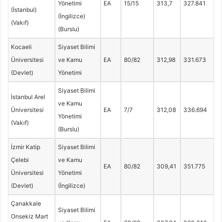
Yönetimi
EA
15/15
313,7
327.841
(İstanbul)
(İngilizce)
(Vakıf)
(Burslu)
Kocaeli
Siyaset Bilimi
Üniversitesi
ve Kamu
EA
80/82
312,98
331.673
(Devlet)
Yönetimi
Siyaset Bilimi
İstanbul Arel
ve Kamu
Üniversitesi
EA
7/7
312,08
336.694
Yönetimi
(Vakıf)
(Burslu)
İzmir Katip
Siyaset Bilimi
Çelebi
ve Kamu
EA
80/82
309,41
351.775
Üniversitesi
Yönetimi
(Devlet)
(İngilizce)
Çanakkale
Siyaset Bilimi
Onsekiz Mart