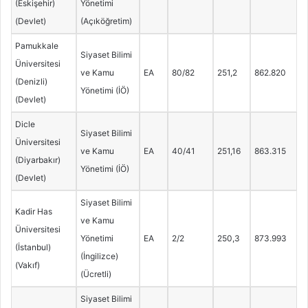
(Eskişehir)
Yönetimi
(Devlet)
(Açıköğretim)
Pamukkale
Siyaset Bilimi
Üniversitesi
ve Kamu
EA
80/82
251,2
862.820
(Denizli)
Yönetimi (İÖ)
(Devlet)
Dicle
Siyaset Bilimi
Üniversitesi
ve Kamu
EA
40/41
251,16
863.315
(Diyarbakır)
Yönetimi (İÖ)
(Devlet)
Siyaset Bilimi
Kadir Has
ve Kamu
Üniversitesi
Yönetimi
EA
2/2
250,3
873.993
(İstanbul)
(İngilizce)
(Vakıf)
(Ücretli)
Siyaset Bilimi