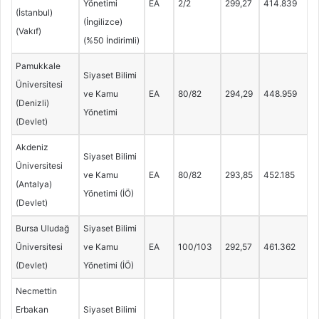
Yönetimi
EA
2/2
299,27
414.839
(İstanbul)
(İngilizce)
(Vakıf)
(%50 İndirimli)
Pamukkale
Siyaset Bilimi
Üniversitesi
ve Kamu
EA
80/82
294,29
448.959
(Denizli)
Yönetimi
(Devlet)
Akdeniz
Siyaset Bilimi
Üniversitesi
ve Kamu
EA
80/82
293,85
452.185
(Antalya)
Yönetimi (İÖ)
(Devlet)
Bursa Uludağ
Siyaset Bilimi
Üniversitesi
ve Kamu
EA
100/103
292,57
461.362
(Devlet)
Yönetimi (İÖ)
Necmettin
Erbakan
Siyaset Bilimi