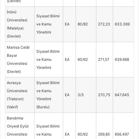
(Devlet)
İnönü
Siyaset Bilimi
Üniversitesi
ve Kamu
EA
80/82
272,23
633.369
(Malatya)
Yönetimi
(Devlet)
Manisa Celâl
Siyaset Bilimi
Bayar
ve Kamu
EA
60/62
271,57
639.668
Üniversitesi
Yönetimi
(Devlet)
Avrasya
Siyaset Bilimi
Üniversitesi
ve Kamu
EA
3/3
270,75
647.645
(Trabzon)
Yönetimi
(Vakıf)
(Burslu)
Bandırma
Onyedi Eylül
Siyaset Bilimi
Üniversitesi
ve Kamu
EA
60/62
269,85
656.497