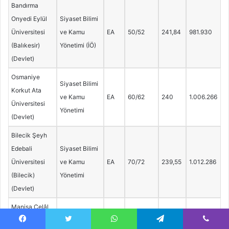
Bandırma
Onyedi Eylül
Siyaset Bilimi
Üniversitesi
ve Kamu
EA
50/52
241,84
981.930
(Balıkesir)
Yönetimi (İÖ)
(Devlet)
Osmaniye
Siyaset Bilimi
Korkut Ata
ve Kamu
EA
60/62
240
1.006.266
Üniversitesi
Yönetimi
(Devlet)
Bilecik Şeyh
Edebali
Siyaset Bilimi
Üniversitesi
ve Kamu
EA
70/72
239,55
1.012.286
(Bilecik)
Yönetimi
(Devlet)
Manisa Celâl
Siyaset Bilimi
Bayar
ve Kamu
EA
60/62
239,09
1.018.404