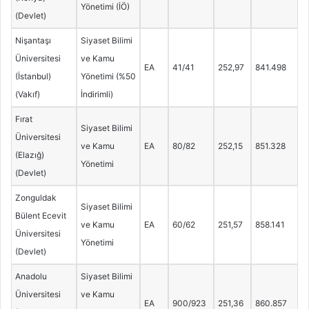
Yönetimi (İÖ)
(Devlet)
Nişantaşı
Siyaset Bilimi
Üniversitesi
ve Kamu
EA
41/41
252,97
841.498
(İstanbul)
Yönetimi (%50
(Vakıf)
İndirimli)
Fırat
Siyaset Bilimi
Üniversitesi
ve Kamu
EA
80/82
252,15
851.328
(Elazığ)
Yönetimi
(Devlet)
Zonguldak
Siyaset Bilimi
Bülent Ecevit
ve Kamu
EA
60/62
251,57
858.141
Üniversitesi
Yönetimi
(Devlet)
Anadolu
Siyaset Bilimi
Üniversitesi
ve Kamu
EA
900/923
251,36
860.857