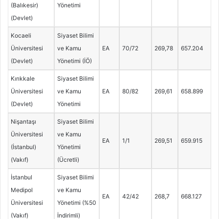
(Balıkesir)
Yönetimi
(Devlet)
Kocaeli
Siyaset Bilimi
Üniversitesi
ve Kamu
EA
70/72
269,78
657.204
(Devlet)
Yönetimi (İÖ)
Kırıkkale
Siyaset Bilimi
Üniversitesi
ve Kamu
EA
80/82
269,61
658.899
(Devlet)
Yönetimi
Nişantaşı
Siyaset Bilimi
Üniversitesi
ve Kamu
EA
1/1
269,51
659.915
(İstanbul)
Yönetimi
(Vakıf)
(Ücretli)
İstanbul
Siyaset Bilimi
Medipol
ve Kamu
EA
42/42
268,7
668.127
Üniversitesi
Yönetimi (%50
(Vakıf)
İndirimli)