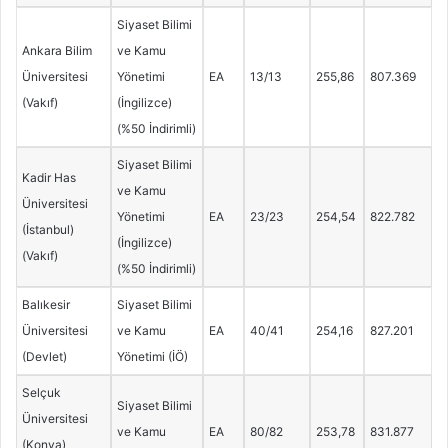
Siyaset Bilimi
Ankara Bilim
ve Kamu
Üniversitesi
Yönetimi
EA
13/13
255,86
807.369
(Vakıf)
(İngilizce)
(%50 İndirimli)
Siyaset Bilimi
Kadir Has
ve Kamu
Üniversitesi
Yönetimi
EA
23/23
254,54
822.782
(İstanbul)
(İngilizce)
(Vakıf)
(%50 İndirimli)
Balıkesir
Siyaset Bilimi
Üniversitesi
ve Kamu
EA
40/41
254,16
827.201
(Devlet)
Yönetimi (İÖ)
Selçuk
Siyaset Bilimi
Üniversitesi
ve Kamu
EA
80/82
253,78
831.877
(Konya)