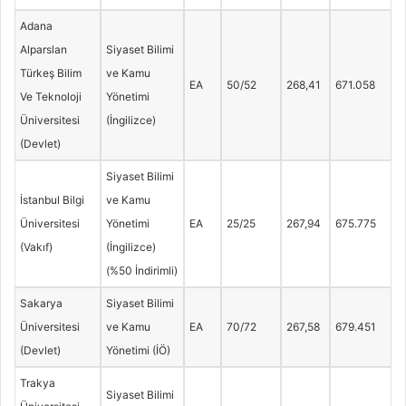
Adana
Alparslan
Siyaset Bilimi
Türkeş Bilim
ve Kamu
EA
50/52
268,41
671.058
Ve Teknoloji
Yönetimi
Üniversitesi
(İngilizce)
(Devlet)
Siyaset Bilimi
İstanbul Bilgi
ve Kamu
Üniversitesi
Yönetimi
EA
25/25
267,94
675.775
(Vakıf)
(İngilizce)
(%50 İndirimli)
Sakarya
Siyaset Bilimi
Üniversitesi
ve Kamu
EA
70/72
267,58
679.451
(Devlet)
Yönetimi (İÖ)
Trakya
Siyaset Bilimi