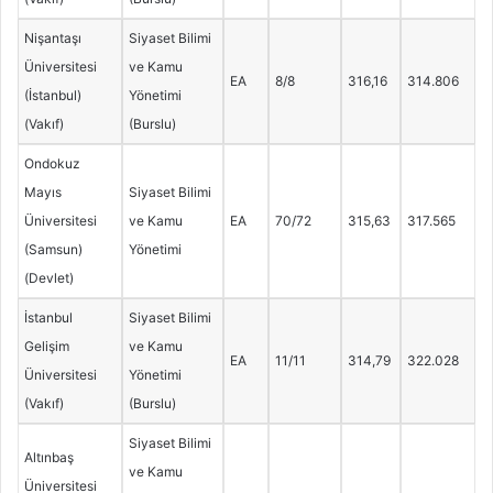
Nişantaşı
Siyaset Bilimi
Üniversitesi
ve Kamu
EA
8/8
316,16
314.806
(İstanbul)
Yönetimi
(Vakıf)
(Burslu)
Ondokuz
Mayıs
Siyaset Bilimi
Üniversitesi
ve Kamu
EA
70/72
315,63
317.565
(Samsun)
Yönetimi
(Devlet)
İstanbul
Siyaset Bilimi
Gelişim
ve Kamu
EA
11/11
314,79
322.028
Üniversitesi
Yönetimi
(Vakıf)
(Burslu)
Siyaset Bilimi
Altınbaş
ve Kamu
Üniversitesi