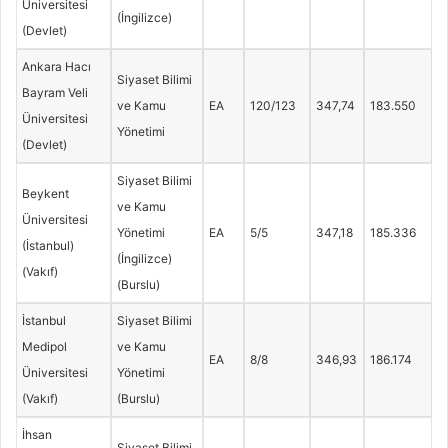
Üniversitesi
(İngilizce)
(Devlet)
Ankara Hacı
Siyaset Bilimi
Bayram Veli
ve Kamu
EA
120/123
347,74
183.550
Üniversitesi
Yönetimi
(Devlet)
Siyaset Bilimi
Beykent
ve Kamu
Üniversitesi
Yönetimi
EA
5/5
347,18
185.336
(İstanbul)
(İngilizce)
(Vakıf)
(Burslu)
İstanbul
Siyaset Bilimi
Medipol
ve Kamu
EA
8/8
346,93
186.174
Üniversitesi
Yönetimi
(Vakıf)
(Burslu)
İhsan
Siyaset Bilimi