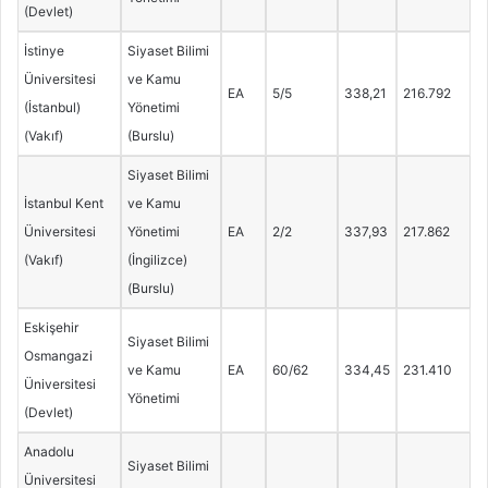
(Devlet)
İstinye
Siyaset Bilimi
Üniversitesi
ve Kamu
EA
5/5
338,21
216.792
(İstanbul)
Yönetimi
(Vakıf)
(Burslu)
Siyaset Bilimi
İstanbul Kent
ve Kamu
Üniversitesi
Yönetimi
EA
2/2
337,93
217.862
(Vakıf)
(İngilizce)
(Burslu)
Eskişehir
Siyaset Bilimi
Osmangazi
ve Kamu
EA
60/62
334,45
231.410
Üniversitesi
Yönetimi
(Devlet)
Anadolu
Siyaset Bilimi
Üniversitesi