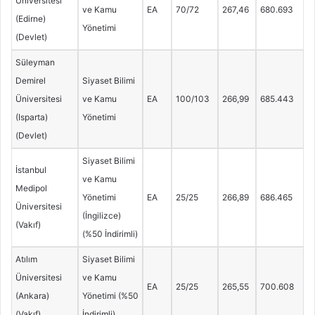
Üniversitesi
ve Kamu
EA
70/72
267,46
680.693
(Edirne)
Yönetimi
(Devlet)
Süleyman
Demirel
Siyaset Bilimi
Üniversitesi
ve Kamu
EA
100/103
266,99
685.443
(Isparta)
Yönetimi
(Devlet)
Siyaset Bilimi
İstanbul
ve Kamu
Medipol
Yönetimi
EA
25/25
266,89
686.465
Üniversitesi
(İngilizce)
(Vakıf)
(%50 İndirimli)
Atılım
Siyaset Bilimi
Üniversitesi
ve Kamu
EA
25/25
265,55
700.608
(Ankara)
Yönetimi (%50
(Vakıf)
İndirimli)