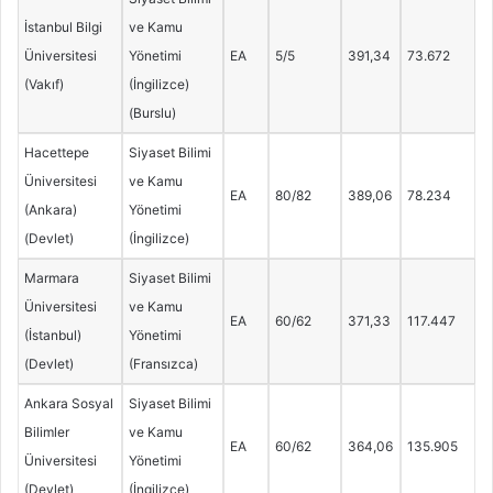
İstanbul Bilgi
ve Kamu
Üniversitesi
Yönetimi
EA
5/5
391,34
73.672
(Vakıf)
(İngilizce)
(Burslu)
Hacettepe
Siyaset Bilimi
Üniversitesi
ve Kamu
EA
80/82
389,06
78.234
(Ankara)
Yönetimi
(Devlet)
(İngilizce)
Marmara
Siyaset Bilimi
Üniversitesi
ve Kamu
EA
60/62
371,33
117.447
(İstanbul)
Yönetimi
(Devlet)
(Fransızca)
Ankara Sosyal
Siyaset Bilimi
Bilimler
ve Kamu
EA
60/62
364,06
135.905
Üniversitesi
Yönetimi
(Devlet)
(İngilizce)