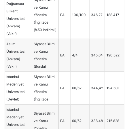
Doğramacı
ve Kamu
Bilkent
Yönetimi
EA
100/100
346,27
188.417
Üniversitesi
(İngilizce)
(Ankara)
(%50 İndirimli)
(Vakıf)
Atılım
Siyaset Bilimi
Üniversitesi
ve Kamu
EA
4/4
345,64
190.522
(Ankara)
Yönetimi
(Vakıf)
(Burslu)
İstanbul
Siyaset Bilimi
Medeniyet
ve Kamu
EA
60/62
344,42
194.601
Üniversitesi
Yönetimi
(Devlet)
(İngilizce)
İstanbul
Siyaset Bilimi
Medeniyet
ve Kamu
EA
60/62
338,48
215.828
Üniversitesi
Yönetimi