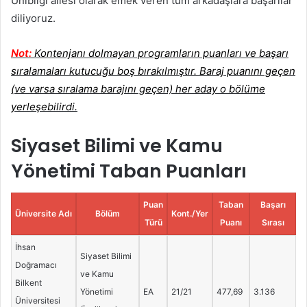
Unibilgi ailesi olarak emek veren tüm arkadaşlara başarılar
diliyoruz.
Not:
Kontenjanı dolmayan programların puanları ve başarı
sıralamaları kutucuğu boş bırakılmıştır. Baraj puanını geçen
(ve varsa sıralama barajını geçen) her aday o bölüme
yerleşebilirdi.
Siyaset Bilimi ve Kamu
Yönetimi Taban Puanları
Puan
Taban
Başarı
Üniversite Adı
Bölüm
Kont./Yer
Türü
Puanı
Sırası
İhsan
Siyaset Bilimi
Doğramacı
ve Kamu
Bilkent
Yönetimi
EA
21/21
477,69
3.136
Üniversitesi