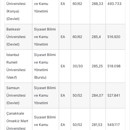
Üniversitesi
ve Kamu
EA
60/62
288,33
493.733
(Konya)
Yönetimi
(Devlet)
Balıkesir
Siyaset Bilimi
Üniversitesi
ve Kamu
EA
60/62
285,4
516.920
(Devlet)
Yönetimi
İstanbul
Siyaset Bilimi
Rumeli
ve Kamu
EA
30/30
285,25
518.098
Üniversitesi
Yönetimi
(Vakıf)
(Burslu)
Samsun
Siyaset Bilimi
Üniversitesi
ve Kamu
EA
50/52
284,07
527.841
(Devlet)
Yönetimi
Çanakkale
Siyaset Bilimi
Onsekiz Mart
ve Kamu
EA
50/52
281,53
549.117
Üniversitesi