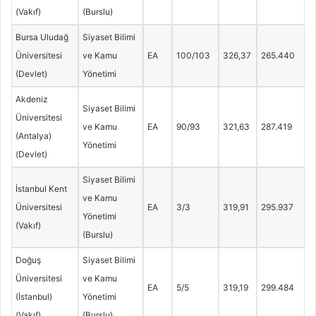
(Vakıf)
(Burslu)
Bursa Uludağ
Siyaset Bilimi
Üniversitesi
ve Kamu
EA
100/103
326,37
265.440
(Devlet)
Yönetimi
Akdeniz
Siyaset Bilimi
Üniversitesi
ve Kamu
EA
90/93
321,63
287.419
(Antalya)
Yönetimi
(Devlet)
Siyaset Bilimi
İstanbul Kent
ve Kamu
Üniversitesi
EA
3/3
319,91
295.937
Yönetimi
(Vakıf)
(Burslu)
Doğuş
Siyaset Bilimi
Üniversitesi
ve Kamu
EA
5/5
319,19
299.484
(İstanbul)
Yönetimi
(Vakıf)
(Burslu)