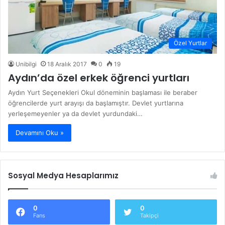
Özel Yurtlar
Unibilgi
18 Aralık 2017
0
19
Aydın’da özel erkek öğrenci yurtları
Aydın Yurt Seçenekleri Okul döneminin başlaması ile beraber
öğrencilerde yurt arayışı da başlamıştır. Devlet yurtlarına
yerleşemeyenler ya da devlet yurdundaki…
Devamını Oku »
Sosyal Medya Hesaplarımız
0
0
Fans
Takipçi