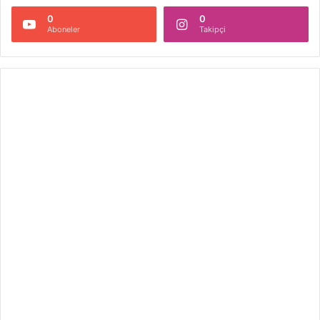
0
0
Aboneler
Takipçi