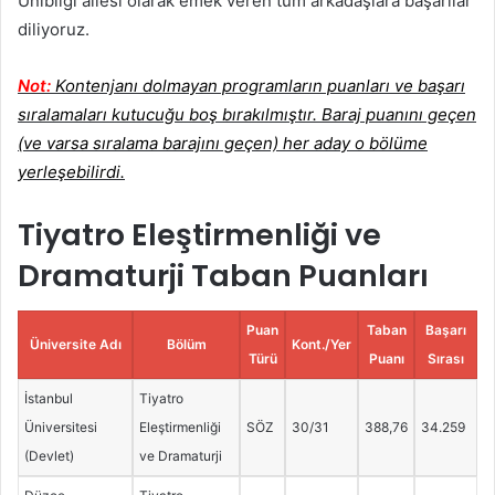
Unibilgi ailesi olarak emek veren tüm arkadaşlara başarılar
diliyoruz.
Not:
Kontenjanı dolmayan programların puanları ve başarı
sıralamaları kutucuğu boş bırakılmıştır. Baraj puanını geçen
(ve varsa sıralama barajını geçen) her aday o bölüme
yerleşebilirdi.
Tiyatro Eleştirmenliği ve
Dramaturji Taban Puanları
Puan
Taban
Başarı
Üniversite Adı
Bölüm
Kont./Yer
Türü
Puanı
Sırası
İstanbul
Tiyatro
Üniversitesi
Eleştirmenliği
SÖZ
30/31
388,76
34.259
(Devlet)
ve Dramaturji