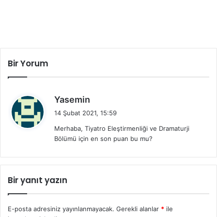
Bir Yorum
d
Yasemin
e
14 Şubat 2021, 15:59
d
Merhaba, Tiyatro Eleştirmenliği ve Dramaturji
i
Bölümü için en son puan bu mu?
k
i
:
Bir yanıt yazın
E-posta adresiniz yayınlanmayacak.
Gerekli alanlar
*
ile