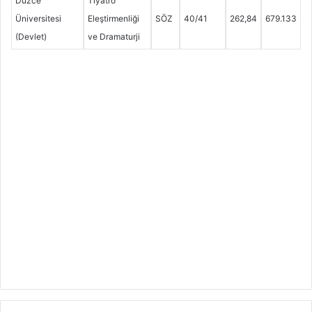
Düzce
Tiyatro
Üniversitesi
Eleştirmenliği
SÖZ
40/41
262,84
679.133
(Devlet)
ve Dramaturji