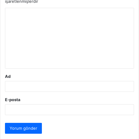
işaretlenmişlerdir
Y
o
r
u
m
*
Ad
E-posta