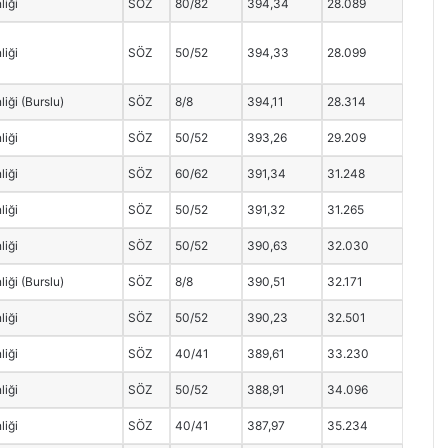
liği
SÖZ
80/82
394,34
28.089
liği
SÖZ
50/52
394,33
28.099
iği (Burslu)
SÖZ
8/8
394,11
28.314
liği
SÖZ
50/52
393,26
29.209
liği
SÖZ
60/62
391,34
31.248
liği
SÖZ
50/52
391,32
31.265
liği
SÖZ
50/52
390,63
32.030
iği (Burslu)
SÖZ
8/8
390,51
32.171
liği
SÖZ
50/52
390,23
32.501
liği
SÖZ
40/41
389,61
33.230
liği
SÖZ
50/52
388,91
34.096
liği
SÖZ
40/41
387,97
35.234