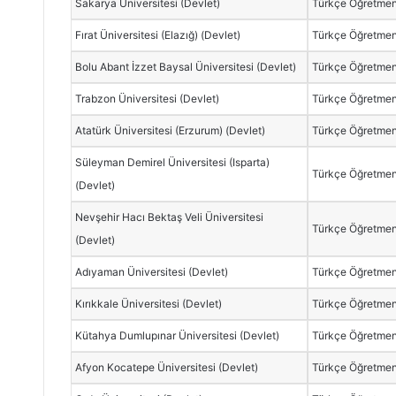
Sakarya Üniversitesi (Devlet)
Türkçe Öğretmen
Fırat Üniversitesi (Elazığ) (Devlet)
Türkçe Öğretmen
Bolu Abant İzzet Baysal Üniversitesi (Devlet)
Türkçe Öğretmen
Trabzon Üniversitesi (Devlet)
Türkçe Öğretmen
Atatürk Üniversitesi (Erzurum) (Devlet)
Türkçe Öğretmen
Süleyman Demirel Üniversitesi (Isparta)
Türkçe Öğretmen
(Devlet)
Nevşehir Hacı Bektaş Veli Üniversitesi
Türkçe Öğretmen
(Devlet)
Adıyaman Üniversitesi (Devlet)
Türkçe Öğretmen
Kırıkkale Üniversitesi (Devlet)
Türkçe Öğretmen
Kütahya Dumlupınar Üniversitesi (Devlet)
Türkçe Öğretmen
Afyon Kocatepe Üniversitesi (Devlet)
Türkçe Öğretmen