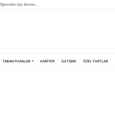
Öğrencileri İçin Ekonomik Tatil Rehberi
TABAN PUANLAR
KARIYER
İLETIŞIM
ÖZEL YURTLAR