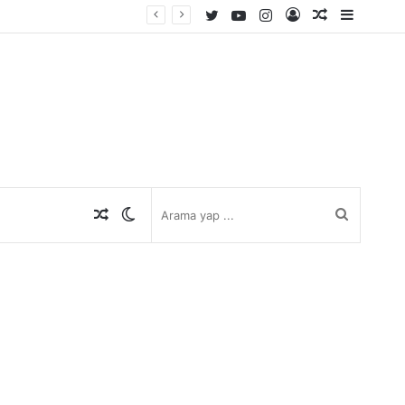
Twitter
YouTube
Instagram
Kayıt
Rastgele
Kenar
Ol
Makale
Bölmes
Rastgele
Dış
Arama
Makale
görünümü
yap
değiştir
...