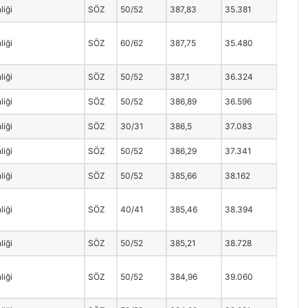
liği
SÖZ
50/52
387,83
35.381
liği
SÖZ
60/62
387,75
35.480
liği
SÖZ
50/52
387,1
36.324
liği
SÖZ
50/52
386,89
36.596
liği
SÖZ
30/31
386,5
37.083
liği
SÖZ
50/52
386,29
37.341
liği
SÖZ
50/52
385,66
38.162
liği
SÖZ
40/41
385,46
38.394
liği
SÖZ
50/52
385,21
38.728
liği
SÖZ
50/52
384,96
39.060