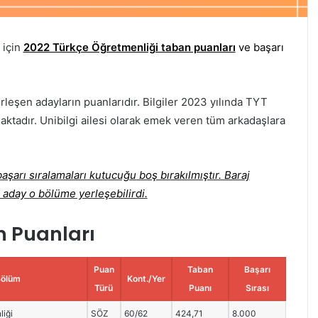
 için
2022 Türkçe Öğretmenliği taban puanları
ve başarı
rleşen adayların puanlarıdır. Bilgiler 2023 yılında TYT
aktadır. Unibilgi ailesi olarak emek veren tüm arkadaşlara
şarı sıralamaları kutucuğu boş bırakılmıştır. Baraj
 aday o bölüme yerleşebilirdi.
n Puanları
Puan
Taban
Başarı
Bölüm
Kont./Yer
Türü
Puanı
Sırası
liği
SÖZ
60/62
424,71
8.000