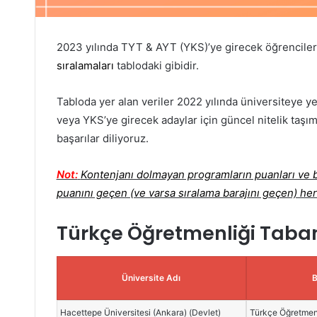
2023 yılında TYT & AYT (YKS)’ye girecek öğrenciler
sıralamaları
tablodaki gibidir.
Tabloda yer alan veriler 2022 yılında üniversiteye ye
veya YKS’ye girecek adaylar için güncel nitelik taşım
başarılar diliyoruz.
Not:
Kontenjanı dolmayan programların puanları ve ba
puanını geçen (ve varsa sıralama barajını geçen) her
Türkçe Öğretmenliği Taba
Üniversite Adı
Hacettepe Üniversitesi (Ankara) (Devlet)
Türkçe Öğretmen