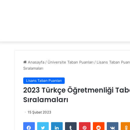
Anasayfa
/
Üniversite Taban Puanları
/
Lisans Taban Puanl
Sıralamaları
Lisans Taban Puanları
2023 Türkçe Öğretmenliği Tab
Sıralamaları
15 Şubat 2023
Facebook
Twitter
LinkedIn
Tumblr
Pinterest
Reddit
VKontakte