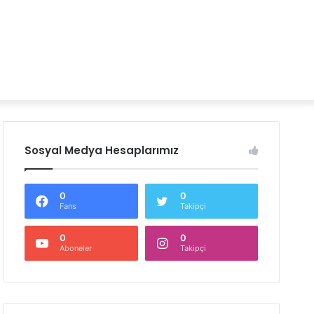
Sosyal Medya Hesaplarımız
0
0
Fans
Takipçi
0
0
Aboneler
Takipçi