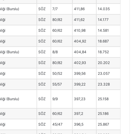
iği (Burslu)
SÖZ
7/7
411,86
14.035
liği
SÖZ
80/82
411,62
14.177
liği
SÖZ
60/62
410,98
14.581
liği
SÖZ
60/62
404,92
18.687
iği (Burslu)
SÖZ
8/8
404,84
18.752
liği
SÖZ
80/82
402,93
20.202
liği
SÖZ
50/52
399,56
23.057
liği
SÖZ
55/57
399,22
23.328
iği (Burslu)
SÖZ
9/9
397,23
25.158
liği
SÖZ
60/62
397,2
25.186
liği
SÖZ
45/47
396,5
25.867