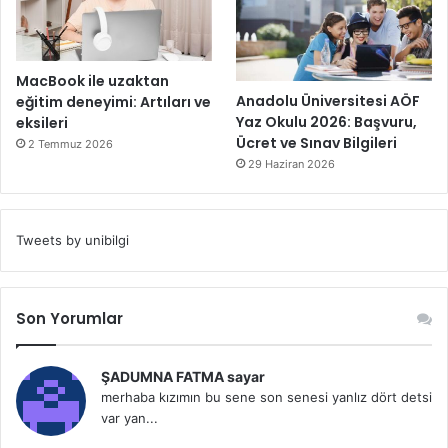
MacBook ile uzaktan
Anadolu Üniversitesi AÖF
eğitim deneyimi: Artıları ve
Yaz Okulu 2026: Başvuru,
eksileri
Ücret ve Sınav Bilgileri
2 Temmuz 2026
29 Haziran 2026
Tweets by unibilgi
Son Yorumlar
ŞADUMNA FATMA sayar
merhaba kızımın bu sene son senesi yanlız dört detsi
var yan...